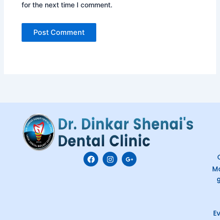
for the next time I comment.
F
I
G
C
a
n
o
M
c
s
o
e
t
g
b
a
l
o
g
e
o
r
-
k
a
p
E
m
l