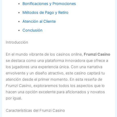
Bonificaciones y Promociones
Métodos de Pago y Retiro
Atención al Cliente
Conclusión
Introducción
En el mundo vibrante de los casinos online,
Frumzi Casino
se destaca como una plataforma innovadora que ofrece a
los jugadores una experiencia única. Con una narrativa
envolvente y un diseño atractivo, este casino captará tu
atención desde el primer momento. En esta
reseña de
Frumzi Casino
, exploraremos todos los aspectos que lo
hacen una opción excelente para aficionados y novatos
por igual.
Características del Frumzi Casino