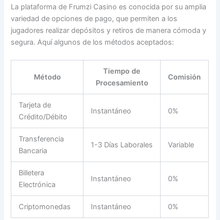
La plataforma de Frumzi Casino es conocida por su amplia
variedad de opciones de pago, que permiten a los
jugadores realizar depósitos y retiros de manera cómoda y
segura. Aquí algunos de los métodos aceptados:
Tiempo de
Método
Comisión
Procesamiento
Tarjeta de
Instantáneo
0%
Crédito/Débito
Transferencia
1-3 Días Laborales
Variable
Bancaria
Billetera
Instantáneo
0%
Electrónica
Criptomonedas
Instantáneo
0%