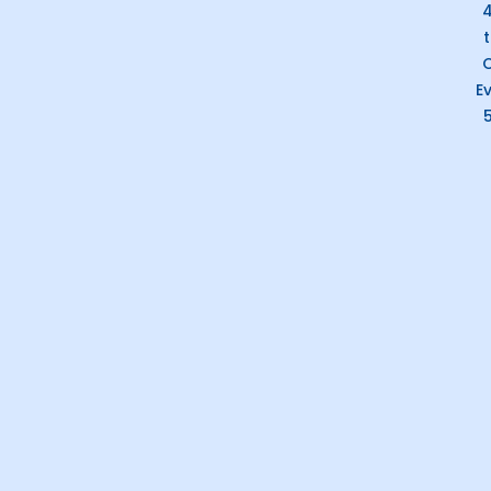
u
s
-
g
C
E