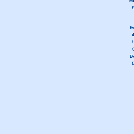
M
c
s
o
e
t
g
b
a
l
o
g
e
o
r
-
k
a
p
E
m
l
u
s
-
g
C
E