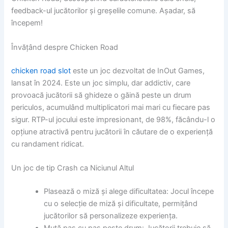
feedback-ul jucătorilor și greșelile comune. Așadar, să
începem!
Învățând despre Chicken Road
chicken road slot
este un joc dezvoltat de InOut Games,
lansat în 2024. Este un joc simplu, dar addictiv, care
provoacă jucătorii să ghideze o găină peste un drum
periculos, acumulând multiplicatori mai mari cu fiecare pas
sigur. RTP-ul jocului este impresionant, de 98%, făcându-l o
opțiune atractivă pentru jucătorii în căutare de o experiență
cu randament ridicat.
Un joc de tip Crash ca Niciunul Altul
Plasează o miză și alege dificultatea: Jocul începe
cu o selecție de miză și dificultate, permițând
jucătorilor să personalizeze experiența.
Mută pas cu pas peste drum: Jucătorii trebuie să