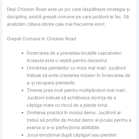
Deși Chicken Road este un joc care răsplătește strategia și
disciplina, există greșeli comune pe care jucătorii le fac. Să
analizăm câteva dintre cele mai frecvente erori:
Greșeli Comune în Chicken Road
Încercarea de a prevedea locațiile capcanelor:
Aceasta este o rețetă pentru dezastru!
Urmărirea pierderilor cu mize mai mari: Jucătorii
trebuie să evite creșterea mizelor în încercarea de
a-și recupera pierderile.
Ținerea prea mult pentru multiplicatori mai mari:
Jucătorii trebuie să echilibreze dorința de a
câștiga mare cu riscul de a pierde totul.
Omiterea practicii în modul demo: Jucătorii ar
trebui să profite de modul demo al jocului pentru a
exersa și a-și perfecționa abilitățile.
Jocul emoțional după câștiguri sau pierderi: