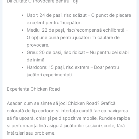
Dificultăți: O Provocare pentru Toți
Ușor: 24 de pași, risc scăzut – O punct de plecare
excelent pentru începători.
Mediu: 22 de pași, risc/recompensă echilibrată –
O opțiune bună pentru jucătorii în căutare de
provocare.
Greu: 20 de pași, risc ridicat – Nu pentru cei slabi
de inimă!
Hardcore: 15 pași, risc extrem – Doar pentru
jucători experimentați.
Experiența Chicken Road
Așadar, cum se simte să joci Chicken Road? Grafică
colorată de tip cartoon și interfața curată fac ca navigarea
să fie ușoară, chiar și pe dispozitive mobile. Rundele rapide
și performanța lină asigură jucătorilor sesiuni scurte, fără
întârzieri sau probleme.