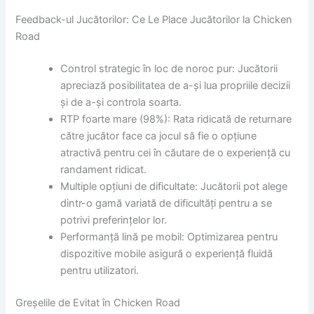
Feedback-ul Jucătorilor: Ce Le Place Jucătorilor la Chicken
Road
Control strategic în loc de noroc pur: Jucătorii
apreciază posibilitatea de a-și lua propriile decizii
și de a-și controla soarta.
RTP foarte mare (98%): Rata ridicată de returnare
către jucător face ca jocul să fie o opțiune
atractivă pentru cei în căutare de o experiență cu
randament ridicat.
Multiple opțiuni de dificultate: Jucătorii pot alege
dintr-o gamă variată de dificultăți pentru a se
potrivi preferințelor lor.
Performanță lină pe mobil: Optimizarea pentru
dispozitive mobile asigură o experiență fluidă
pentru utilizatori.
Greșelile de Evitat în Chicken Road