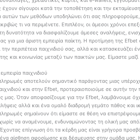
ς έχουν σίγουροι κατά την τοποθέτηση και την εκταμίευσ
α αυτών των μεθόδων υποδηλώνει ότι σας πληροφορούμε,
κριβώς τι να περιμένετε. Επιπλέον, οι άμεσοι χρόνοι επε
 τη δυνατότητα να διασφαλίζουμε άμεσες αναλήψεις, ενισ
ς για μια άριστη εμπειρία παίκτη. Η προτίμηση της Efbet
 την περιπέτεια παιχνιδιού σας, αλλά και κατασκευάζει έ
της και κοινωνίας μεταξύ των παικτών μας. Είμαστε μαζί 
εμπειρία παιχνιδιού
 πληρωμές αποτελούν σημαντικό παράγοντας μιας υπέροχ
αιχνιδιού και στην Efbet, προτεραιοποιούμε σε αυτήν την 
ες μας. Όταν αποφασίζουμε για την Efbet, λαμβάνουμε όχ
αλήψεις αλλά και ένα ομαλό διαδρομή γεμάτο πάθος και ι
 πληρωμές σημαίνουν ότι είμαστε σε θέση να επιστρέψου
 χωρίς να αναμένουμε, ενδυναμώνοντας τη ολική μας απ
 Έχοντας επίγνωση ότι τα κέρδη μας είναι γρήγορα προσβ
 ένα αίσθηση αφοσίωσης και δέσμευσης στην ομάδα μας. 