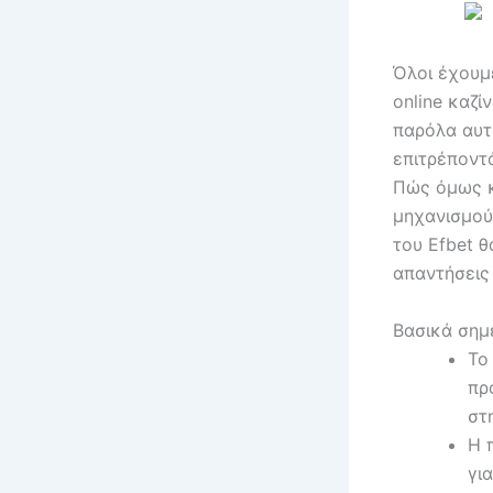
Όλοι έχουμ
online καζί
παρόλα αυτ
επιτρέποντ
Πώς όμως κ
μηχανισμού
του Efbet θ
απαντήσεις
Βασικά σημ
Το
πρ
στ
Η 
γι