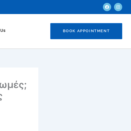
F
I
a
n
c
s
e
t
b
a
o
g
o
r
 Us
BOOK APPOINTMENT
k
a
m
ρωμές;
ς