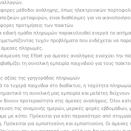
ναλλαγών.
άφορες μέθοδοι ανάληψης, όπως ηλεκτρονικών πορτοφολ
απεζικών μεταφορών, είναι διαθέσιμες για να ικανοποιήσο
άφορες προτιμήσεις των παικτών.
α ειδική ομάδα πληρωμών παρακολουθεί ενεργά τα αιτήμα
τιμετωπίζοντας τυχόν προβλήματα που ενδέχεται να παρ
ς άμεσες πληρωμές.
δέσμευση της Efbet για άμεσες αναλήψεις ενισχύει την πί
αβαθμίζει τη συνολική εμπειρία παιχνιδιού για τους παίκτε
ης αξίας της γρηγοράδας πληρωμών
 τα τυχερά παιχνίδια στο διαδίκτυο, η ταχύτητα πληρωμώ
ημαντικά τη συνολική μας εμπειρία και μελέτες δείχνουν
ν δίνουν προτεραιότητα στις άμεσες αναλήψεις. Όλοι κα
τευση της αναμονής ημερών, μερικές φορές εβδομάδων, γ
με με κόπο. Πρόκειται για κάτι περισσότερο από στιγμιαί
η. Πρόκειται για εμπιστοσύνη και εμπιστοσύνη. Οι άμεσες
ελτιώνουν την ευχαρίστησή μας, αλλά και δημιουργούν ένα