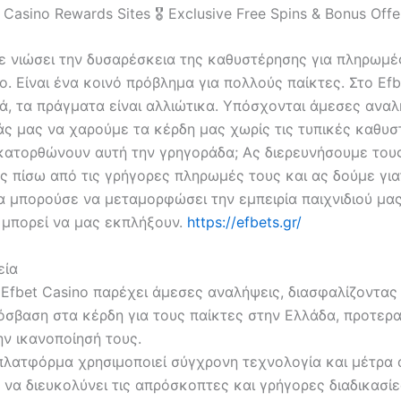
ε νιώσει την δυσαρέσκεια της καθυστέρησης για πληρωμέ
νο. Είναι ένα κοινό πρόβλημα για πολλούς παίκτες. Στο Efb
ά, τα πράγματα είναι αλλιώτικα. Υπόσχονται άμεσες αναλ
άς μας να χαρούμε τα κέρδη μας χωρίς τις τυπικές καθυσ
ατορθώνουν αυτή την γρηγοράδα; Ας διερευνήσουμε του
ς πίσω από τις γρήγορες πληρωμές τους και ας δούμε γιατ
α μπορούσε να μεταμορφώσει την εμπειρία παιχνιδιού μας
 μπορεί να μας εκπλήξουν.
https://efbets.gr/
εία
 Efbet Casino παρέχει άμεσες αναλήψεις, διασφαλίζοντας
όσβαση στα κέρδη για τους παίκτες στην Ελλάδα, προτερ
ην ικανοποίησή τους.
πλατφόρμα χρησιμοποιεί σύγχρονη τεχνολογία και μέτρα
α να διευκολύνει τις απρόσκοπτες και γρήγορες διαδικασίε