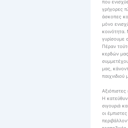
που ενισχύε
γρήγορες π
άσκοπες κα
μόνο ενισχύ
κοινότητα.
γυρίσουμε σ
Πέραν τούτ
κερδών μας,
συμμετέχουμ
μας, κάνον
παιχνιδιού 
Αξιόπιστες
Η κατεύθυνσ
σιγουριά κα
οι έμπιστες
περιβάλλον
τραπεζικές 