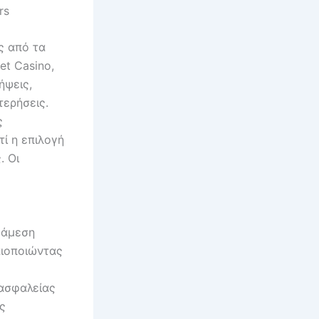
ς από τα
et Casino,
ήψεις,
τερήσεις.
ς
ί η επιλογή
. Οι
 άμεση
αιοποιώντας
 ασφαλείας
ς