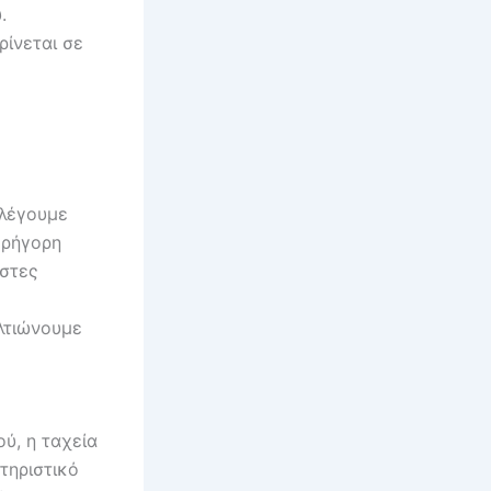
.
ρίνεται σε
ιλέγουμε
γρήγορη
ιστες
ελτιώνουμε
ύ, η ταχεία
τηριστικό