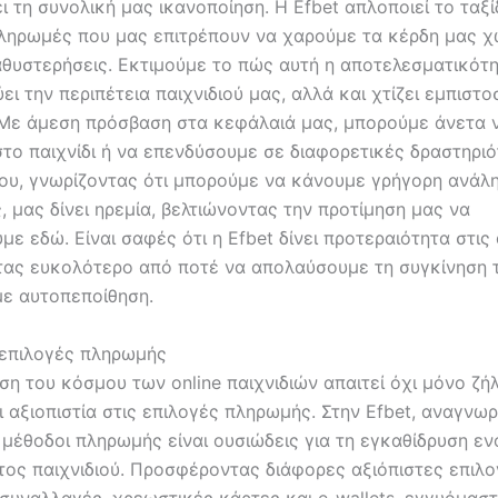
ι τη συνολική μας ικανοποίηση. Η Efbet απλοποιεί το ταξί
ληρωμές που μας επιτρέπουν να χαρούμε τα κέρδη μας χ
θυστερήσεις. Εκτιμούμε το πώς αυτή η αποτελεσματικότη
ει την περιπέτεια παιχνιδιού μας, αλλά και χτίζει εμπιστ
 Με άμεση πρόσβαση στα κεφάλαιά μας, μπορούμε άνετα 
το παιχνίδι ή να επενδύσουμε σε διαφορετικές δραστηριό
ου, γνωρίζοντας ότι μπορούμε να κάνουμε γρήγορη ανάλ
 μας δίνει ηρεμία, βελτιώνοντας την προτίμηση μας να
ε εδώ. Είναι σαφές ότι η Efbet δίνει προτεραιότητα στις
τας ευκολότερο από ποτέ να απολαύσουμε τη συγκίνηση 
με αυτοπεποίθηση.
 επιλογές πληρωμής
η του κόσμου των online παιχνιδιών απαιτεί όχι μόνο ζή
ι αξιοπιστία στις επιλογές πληρωμής. Στην Efbet, αναγνωρ
 μέθοδοι πληρωμής είναι ουσιώδεις για τη εγκαθίδρυση ε
τος παιχνιδιού. Προσφέροντας διάφορες αξιόπιστες επιλ
συναλλαγές, χρεωστικές κάρτες και e-wallets, εγγυόμαστε