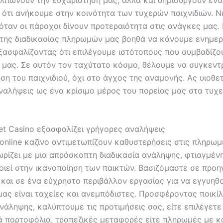
 ότι ανήκουμε στην κοινότητα των τυχερών παιχνιδιών. 
όταν οι πάροχοι δίνουν προτεραιότητα στις ανάγκες μας. 
της διαδικασίας πληρωμών μας βοηθά να κάνουμε ενημε
ξασφαλίζοντας ότι επιλέγουμε ιστότοπους που συμβαδίζου
 μας. Σε αυτόν τον ταχύτατο κόσμο, θέλουμε να συγκεν
ση του παιχνιδιού, όχι στο άγχος της αναμονής. Ας υιοθε
ναλήψεις ως ένα κρίσιμο μέρος του πορείας μας στα τυχ
et Casino εξασφαλίζει γρήγορες αναλήψεις
nline καζίνο αντιμετωπίζουν καθυστερήσεις στις πληρωμέ
ωρίζει με μια απρόσκοπτη διαδικασία ανάληψης, φτιαγμέν
οιεί στην ικανοποίηση των παικτών. Βασιζόμαστε σε προη
και σε ένα εύχρηστο περιβάλλον εργασίας για να εγγυηθο
μας είναι ταχείες και ανεμπόδιστες. Προσφέροντας ποικί
άληψης, καλύπτουμε τις προτιμήσεις σας, είτε επιλέγετε
ά πορτοφόλια, τραπεζικές μεταφορές είτε πληρωμές με κ