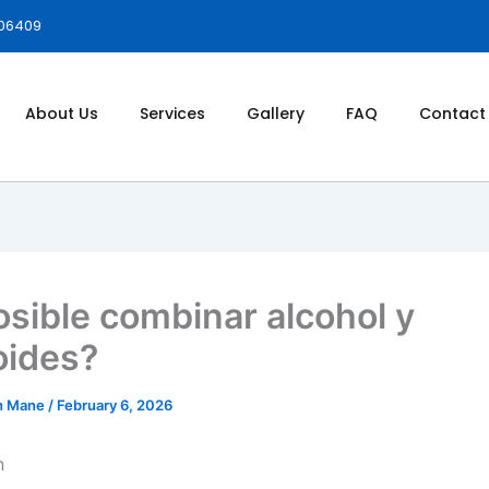
006409
About Us
Services
Gallery
FAQ
Contact
osible combinar alcohol y
oides?
h Mane
/
February 6, 2026
n