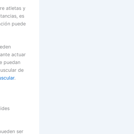
e atletas y
tancias, es
ación puede
ueden
tante actuar
ue puedan
uscular de
uscular
.
oides
pueden ser