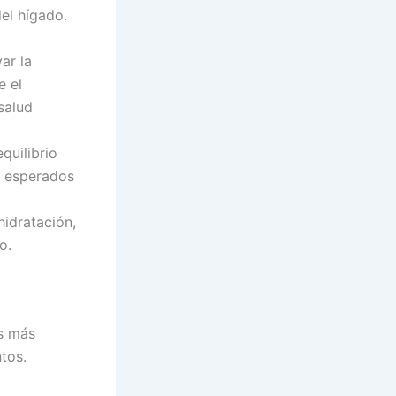
del hígado.
ar la
e el
salud
quilibrio
s esperados
idratación,
o.
as más
tos.