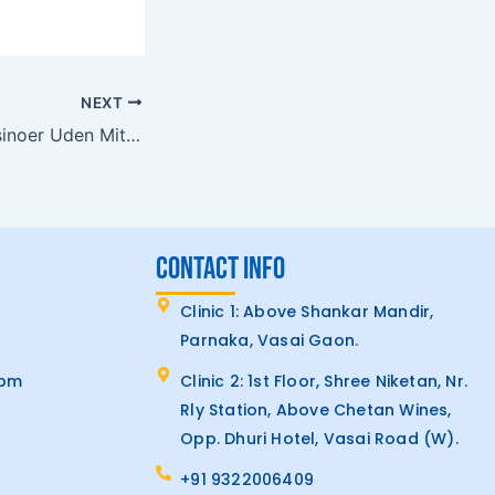
NEXT
Opdag Dansk Casinoer Uden MitID Spil Sikkert og Anonymt
CONTACT INFO
Clinic 1: Above Shankar Mandir,
Parnaka, Vasai Gaon.
7pm
Clinic 2: 1st Floor, Shree Niketan, Nr.
Rly Station, Above Chetan Wines,
Opp. Dhuri Hotel, Vasai Road (W).
+91 9322006409