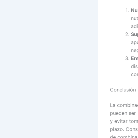
Nu
nut
adi
Su
apo
neg
En
di
co
Conclusión
La combinac
pueden ser p
y evitar to
plazo. Cons
de combinar