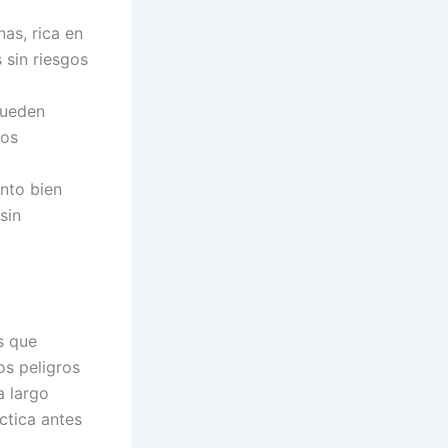
as, rica en
 sin riesgos
pueden
tos
nto bien
sin
s que
os peligros
a largo
ctica antes