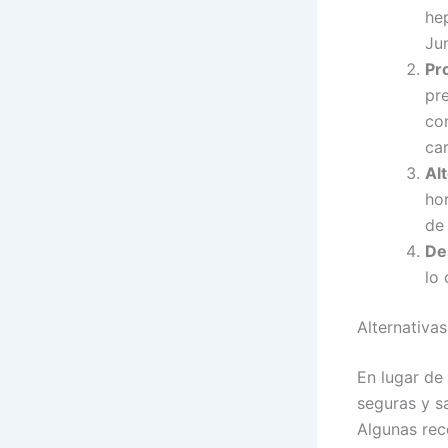
hep
Ju
Pr
pre
co
car
Al
ho
de 
De
lo 
Alternativa
En lugar de
seguras y s
Algunas rec