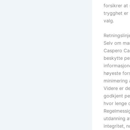
forsikrer at
trygghet er 
valg.
Retningslinj
Selv om man
Caspero Cas
beskytte per
informasjon
høyeste for
minimering 
Videre er de
godkjent pe
hvor lenge 
Regelmessig
utdanning a
integritet, 