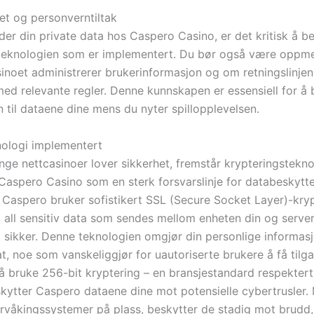
et og personverntiltak
der din private data hos Caspero Casino, er det kritisk å b
steknologien som er implementert. Du bør også være opp
inoet administrerer brukerinformasjon og om retningslinje
ed relevante regler. Denne kunnskapen er essensiell for 
 til dataene dine mens du nyter spillopplevelsen.
nologi implementert
ge nettcasinoer lover sikkerhet, fremstår krypteringstekn
Caspero Casino som en sterk forsvarslinje for databeskytt
 Caspero bruker sofistikert SSL (Secure Socket Layer)-kry
t all sensitiv data som sendes mellom enheten din og serve
lt sikker. Denne teknologien omgjør din personlige informasjo
, noe som vanskeliggjør for uautoriserte brukere å få tilgan
 å bruke 256-bit kryptering – en bransjestandard respektert 
skytter Caspero dataene dine mot potensielle cybertrusler.
rvåkingssystemer på plass, beskytter de stadig mot brudd