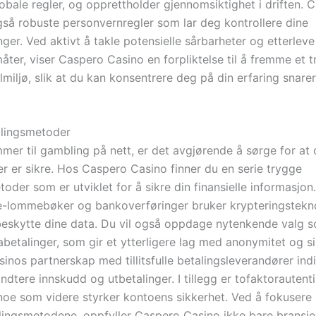
obale regler, og opprettholder gjennomsiktighet i driften. 
så robuste personvernregler som lar deg kontrollere dine
inger. Ved aktivt å takle potensielle sårbarheter og etterlev
ter, viser Caspero Casino en forpliktelse til å fremme et t
illmiljø, slik at du kan konsentrere deg på din erfaring snare
alingsmetoder
mer til gambling på nett, er det avgjørende å sørge for at 
er er sikre. Hos Caspero Casino finner du en serie trygge
oder som er utviklet for å sikre din finansielle informasjon.
e-lommebøker og bankoverføringer bruker krypteringstekn
å beskytte dine data. Du vil også oppdage nytenkende valg 
betalinger, som gir et ytterligere lag med anonymitet og si
inos partnerskap med tillitsfulle betalingsleverandører indi
ndtere innskudd og utbetalinger. I tillegg er tofaktorautent
 noe som videre styrker kontoens sikkerhet. Ved å fokusere
lingsmetodene, oppfyller Caspero Casino ikke bare bransje