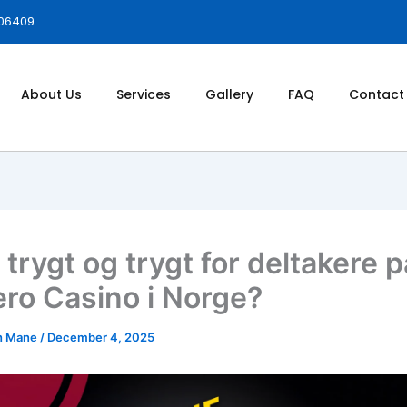
006409
About Us
Services
Gallery
FAQ
Contact
 trygt og trygt for deltakere p
ro Casino i Norge?
h Mane
/
December 4, 2025