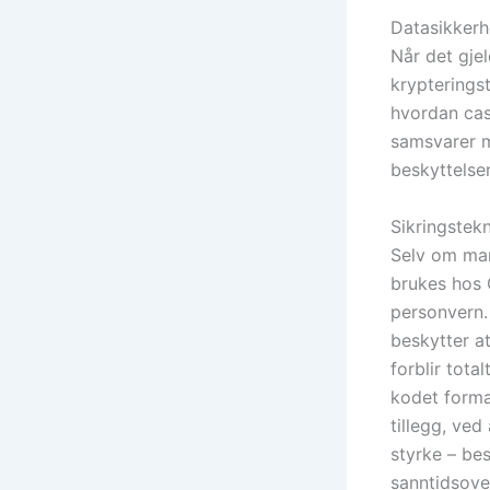
Datasikkerh
Når det gjel
kryptering
hvordan cas
samsvarer m
beskyttelsen
Sikringstek
Selv om man
brukes hos 
personvern.
beskytter a
forblir tota
kodet format
tillegg, ved
styrke – be
sanntidsove