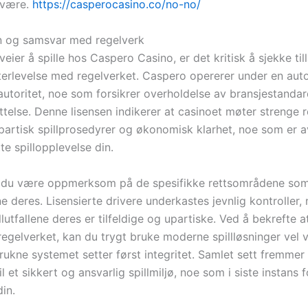
 være.
https://casperocasino.co/no-no/
n og samsvar med regelverk
eier å spille hos Caspero Casino, er det kritisk å sjekke til
terlevelse med regelverket. Caspero opererer under en auto
 autoritet, noe som forsikrer overholdelse av bransjestanda
ttelse. Denne lisensen indikerer at casinoet møter strenge r
artisk spillprosedyrer og økonomisk klarhet, noe som er 
te spillopplevelse din.
ør du være oppmerksom på de spesifikke rettsområdene so
e deres. Lisensierte drivere underkastes jevnlig kontroller
illutfallene deres er tilfeldige og upartiske. Ved å bekrefte a
regelverket, kan du trygt bruke moderne spillløsninger vel 
trukne systemet setter først integritet. Samlet sett fremme
l et sikkert og ansvarlig spillmiljø, noe som i siste instans 
din.