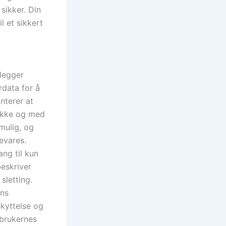
 sikker. Din
l et sikkert
 legger
rdata for å
nterer at
ykke og med
mulig, og
evares.
ang til kun
beskriver
sletting.
ens
skyttelse og
l brukernes