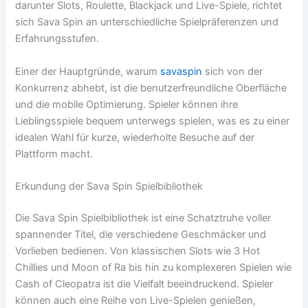
darunter Slots, Roulette, Blackjack und Live-Spiele, richtet
sich Sava Spin an unterschiedliche Spielpräferenzen und
Erfahrungsstufen.
Einer der Hauptgründe, warum
savaspin
sich von der
Konkurrenz abhebt, ist die benutzerfreundliche Oberfläche
und die mobile Optimierung. Spieler können ihre
Lieblingsspiele bequem unterwegs spielen, was es zu einer
idealen Wahl für kurze, wiederholte Besuche auf der
Plattform macht.
Erkundung der Sava Spin Spielbibliothek
Die Sava Spin Spielbibliothek ist eine Schatztruhe voller
spannender Titel, die verschiedene Geschmäcker und
Vorlieben bedienen. Von klassischen Slots wie 3 Hot
Chillies und Moon of Ra bis hin zu komplexeren Spielen wie
Cash of Cleopatra ist die Vielfalt beeindruckend. Spieler
können auch eine Reihe von Live-Spielen genießen,