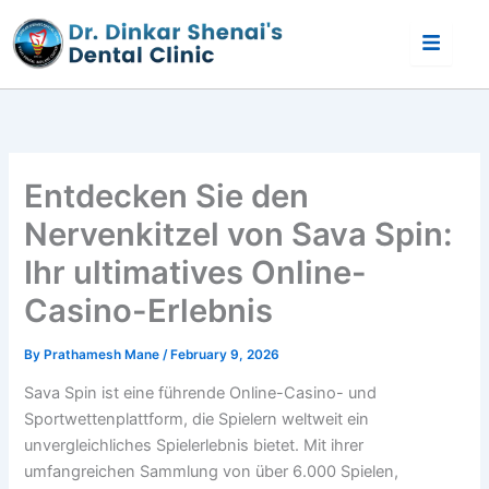
Skip
to
content
Entdecken Sie den
Nervenkitzel von Sava Spin:
Ihr ultimatives Online-
Casino-Erlebnis
By
Prathamesh Mane
/
February 9, 2026
Sava Spin ist eine führende Online-Casino- und
Sportwettenplattform, die Spielern weltweit ein
unvergleichliches Spielerlebnis bietet. Mit ihrer
umfangreichen Sammlung von über 6.000 Spielen,