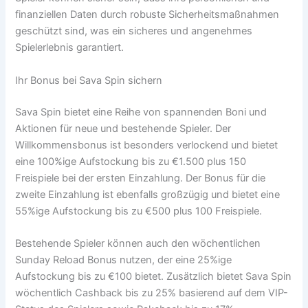
finanziellen Daten durch robuste Sicherheitsmaßnahmen
geschützt sind, was ein sicheres und angenehmes
Spielerlebnis garantiert.
Ihr Bonus bei Sava Spin sichern
Sava Spin bietet eine Reihe von spannenden Boni und
Aktionen für neue und bestehende Spieler. Der
Willkommensbonus ist besonders verlockend und bietet
eine 100%ige Aufstockung bis zu €1.500 plus 150
Freispiele bei der ersten Einzahlung. Der Bonus für die
zweite Einzahlung ist ebenfalls großzügig und bietet eine
55%ige Aufstockung bis zu €500 plus 100 Freispiele.
Bestehende Spieler können auch den wöchentlichen
Sunday Reload Bonus nutzen, der eine 25%ige
Aufstockung bis zu €100 bietet. Zusätzlich bietet Sava Spin
wöchentlich Cashback bis zu 25% basierend auf dem VIP-