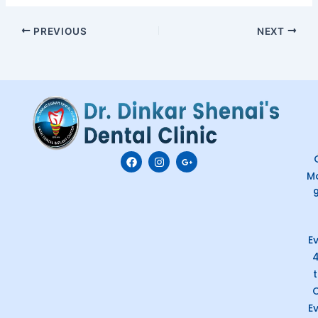
PREVIOUS
NEXT
F
I
G
C
a
n
o
M
c
s
o
e
t
g
b
a
l
o
g
e
o
r
-
k
a
p
E
m
l
u
s
-
g
C
E