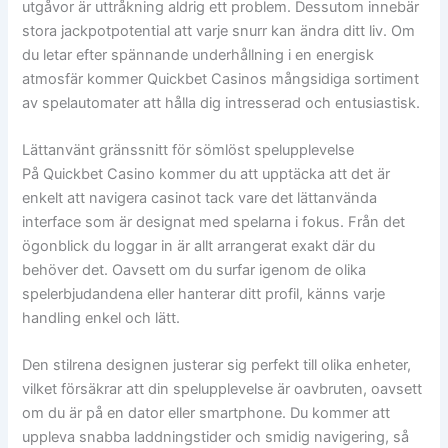
utgåvor är uttråkning aldrig ett problem. Dessutom innebär
stora jackpotpotential att varje snurr kan ändra ditt liv. Om
du letar efter spännande underhållning i en energisk
atmosfär kommer Quickbet Casinos mångsidiga sortiment
av spelautomater att hålla dig intresserad och entusiastisk.
Lättanvänt gränssnitt för sömlöst spelupplevelse
På Quickbet Casino kommer du att upptäcka att det är
enkelt att navigera casinot tack vare det lättanvända
interface som är designat med spelarna i fokus. Från det
ögonblick du loggar in är allt arrangerat exakt där du
behöver det. Oavsett om du surfar igenom de olika
spelerbjudandena eller hanterar ditt profil, känns varje
handling enkel och lätt.
Den stilrena designen justerar sig perfekt till olika enheter,
vilket försäkrar att din spelupplevelse är oavbruten, oavsett
om du är på en dator eller smartphone. Du kommer att
uppleva snabba laddningstider och smidig navigering, så