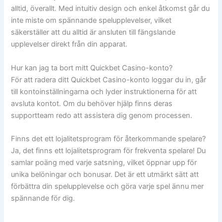
alltid, överallt. Med intuitiv design och enkel åtkomst går du
inte miste om spännande spelupplevelser, vilket
säkerställer att du alltid är ansluten till fängslande
upplevelser direkt från din apparat.
Hur kan jag ta bort mitt Quickbet Casino-konto?
För att radera ditt Quickbet Casino-konto loggar du in, går
till kontoinställningarna och lyder instruktionerna för att
avsluta kontot. Om du behöver hjälp finns deras
supportteam redo att assistera dig genom processen.
Finns det ett lojalitetsprogram för återkommande spelare?
Ja, det finns ett lojalitetsprogram för frekventa spelare! Du
samlar poäng med varje satsning, vilket öppnar upp för
unika belöningar och bonusar. Det är ett utmärkt sätt att
förbättra din spelupplevelse och göra varje spel ännu mer
spännande för dig.