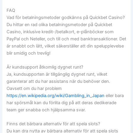
FAQ
Vad för betalningsmetoder godkänns på Quickbet Casino?
Du hittar en rad olika betalningsmetoder på Quickbet
Casino, inklusive kredit-/betalkort, e-plånböcker som
PayPal och Neteller, och till och med banktransaktioner. Det
är snabbt och lätt, vilket säkerställer att din spelupplevelse
blir smidig och trevlig!
Är kundsupport åtkomlig dygnet runt?
Ja, kundsupporten är tillgänglig dygnet runt, vilket
garanterar att du har assistans när du behöver den.
Oavsett om du har problem
https://en.wikipedia.org/wiki/Gambling_in_Japan
eller bara
har spörsmål kan du förlita dig på att deras dedikerade
team ger snabba och hjälpsamma svar.
Finns det bärbara alternativ för att spela slots?
Du kan dra nytta av bärbara alternativ för att spela slots