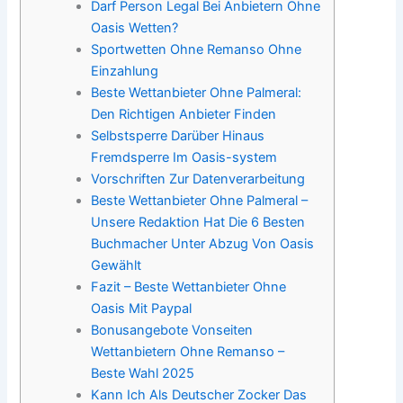
Darf Person Legal Bei Anbietern Ohne
Oasis Wetten?
Sportwetten Ohne Remanso Ohne
Einzahlung
Beste Wettanbieter Ohne Palmeral:
Den Richtigen Anbieter Finden
Selbstsperre Darüber Hinaus
Fremdsperre Im Oasis-system
Vorschriften Zur Datenverarbeitung
Beste Wettanbieter Ohne Palmeral –
Unsere Redaktion Hat Die 6 Besten
Buchmacher Unter Abzug Von Oasis
Gewählt
Fazit – Beste Wettanbieter Ohne
Oasis Mit Paypal
Bonusangebote Vonseiten
Wettanbietern Ohne Remanso –
Beste Wahl 2025
Kann Ich Als Deutscher Zocker Das