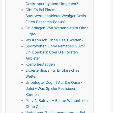
Oasis-sperrsystem Umgehen?
Gibt Es Bei Einem
Sportwettenanbieter Weniger Oasis
Einen Besseren Bonus?
Grundlagen Von Wettanbietern Ohne
Lugas
Wo Kann Ich Ohne Oasis Wetten?
Sportwetten Ohne Remanso 2025:
Ein Überblick Über Die Tollsten
Anbieter
Konto Bestätigen
Expertentipps Für Erfolgreiches
Wetten
Unbefugter Zugriff Auf Die Oasis-
datei – Was Spieler Realisieren
Können
Platz 1: Betovo − Bester Wettanbieter
Ohne Oasis
Verfügbare Zahlungsmethoden Bei