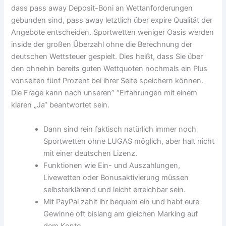
dass pass away Deposit-Boni an Wettanforderungen
gebunden sind, pass away letztlich über expire Qualität der
Angebote entscheiden. Sportwetten weniger Oasis werden
inside der großen Überzahl ohne die Berechnung der
deutschen Wettsteuer gespielt. Dies heißt, dass Sie über
den ohnehin bereits guten Wettquoten nochmals ein Plus
vonseiten fünf Prozent bei ihrer Seite speichern können.
Die Frage kann nach unseren” “Erfahrungen mit einem
klaren „Ja“ beantwortet sein.
Dann sind rein faktisch natürlich immer noch
Sportwetten ohne LUGAS möglich, aber halt nicht
mit einer deutschen Lizenz.
Funktionen wie Ein- und Auszahlungen,
Livewetten oder Bonusaktivierung müssen
selbsterklärend und leicht erreichbar sein.
Mit PayPal zahlt ihr bequem ein und habt eure
Gewinne oft bislang am gleichen Marking auf
dem Konto.