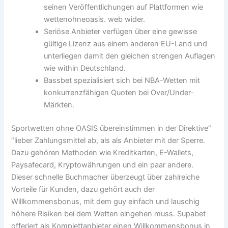
seinen Veröffentlichungen auf Plattformen wie
wettenohneoasis. web wider.
Seriöse Anbieter verfügen über eine gewisse
gültige Lizenz aus einem anderen EU-Land und
unterliegen damit den gleichen strengen Auflagen
wie within Deutschland.
Bassbet spezialisiert sich bei NBA-Wetten mit
konkurrenzfähigen Quoten bei Over/Under-
Märkten.
Sportwetten ohne OASIS übereinstimmen in der Direktive”
“lieber Zahlungsmittel ab, als als Anbieter mit der Sperre.
Dazu gehören Methoden wie Kreditkarten, E-Wallets,
Paysafecard, Kryptowährungen und ein paar andere.
Dieser schnelle Buchmacher überzeugt über zahlreiche
Vorteile für Kunden, dazu gehört auch der
Willkommensbonus, mit dem guy einfach und lauschig
höhere Risiken bei dem Wetten eingehen muss. Supabet
offeriert als Komplettanbieter einen Willkommensbonus in