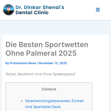
Skip
to
content
Die Besten Sportwetten
Ohne Palmeral 2025
By
Prathamesh Mane
/
November 13, 2025
Sicher, Bestimmt Und Ohne Spielersperre”
Content
Verantwortungsbewusstes Zocken
Und Sperrdatei Oasis