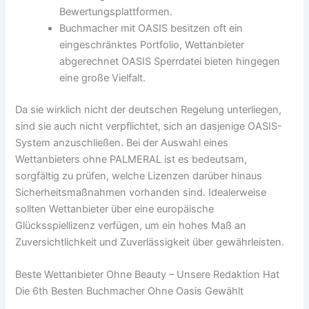
Bewertungsplattformen.
Buchmacher mit OASIS besitzen oft ein
eingeschränktes Portfolio, Wettanbieter
abgerechnet OASIS Sperrdatei bieten hingegen
eine große Vielfalt.
Da sie wirklich nicht der deutschen Regelung unterliegen,
sind sie auch nicht verpflichtet, sich an dasjenige OASIS-
System anzuschließen. Bei der Auswahl eines
Wettanbieters ohne PALMERAL ist es bedeutsam,
sorgfältig zu prüfen, welche Lizenzen darüber hinaus
Sicherheitsmaßnahmen vorhanden sind. Idealerweise
sollten Wettanbieter über eine europäische
Glücksspiellizenz verfügen, um ein hohes Maß an
Zuversichtlichkeit und Zuverlässigkeit über gewährleisten.
Beste Wettanbieter Ohne Beauty – Unsere Redaktion Hat
Die 6th Besten Buchmacher Ohne Oasis Gewählt