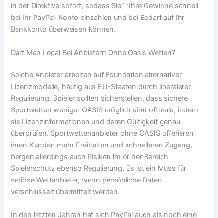
in der Direktive sofort, sodass Sie” “Ihre Gewinne schnell
bei Ihr PayPal-Konto einzahlen und bei Bedarf auf Ihr
Bankkonto überweisen können.
Darf Man Legal Bei Anbietern Ohne Oasis Wetten?
Solche Anbieter arbeiten auf Foundation alternativer
Lizenzmodelle, häufig aus EU-Staaten durch liberalerer
Regulierung. Spieler sollten sicherstellen, dass sichere
Sportwetten weniger OASIS möglich sind oftmals, indem
sie Lizenzinformationen und deren Gültigkeit genau
überprüfen. Sportwettenanbieter ohne OASIS offerieren
ihren Kunden mehr Freiheiten und schnelleren Zugang,
bergen allerdings auch Risiken im or her Bereich
Spielerschutz ebenso Regulierung. Es ist ein Muss für
seriöse Wettanbieter, wenn persönliche Daten
verschlüsselt übermittelt werden.
In den letzten Jahren hat sich PayPal auch als noch eine