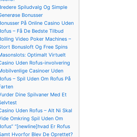
Bredere Spiludvalg Og Simple
Generøse Bonusser
Bonusser På Online Casino Uden
Rofus – Få De Bedste Tilbud
Rolling Video Poker Machines –
Stort Bonusloft Og Free Spins
Masonslots: Optimalt Virtuelt
Casino Uden Rofus-involvering
Mobilvenlige Casinoer Uden
Rofus – Spil Uden Om Rofus På
Farten
Vurder Dine Spilvaner Med Et
Selvtest
Casino Uden Rofus – Alt Ni Skal
Vide Omkring Spil Uden Om
Rofus” “[newline]hvad Er Rofus
Samt Hvorfor Blev De Oprettet?