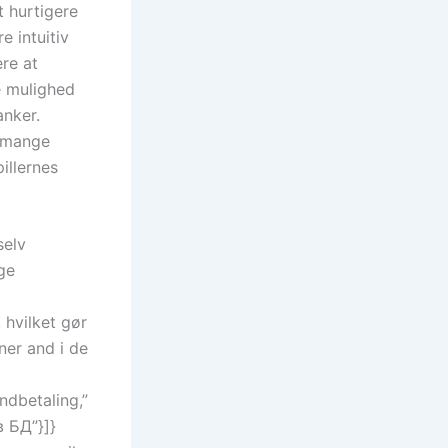
t hurtigere
 intuitiv
re at
e mulighed
anker.
r mange
illernes
selv
nge
 hvilket gør
ner and i de
ndbetaling,”
в БД”}]}