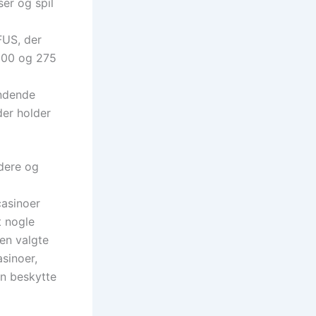
ser og spil
FUS, der
600 og 275
ændende
der holder
edere og
casinoer
t nogle
en valgte
asinoer,
in beskytte