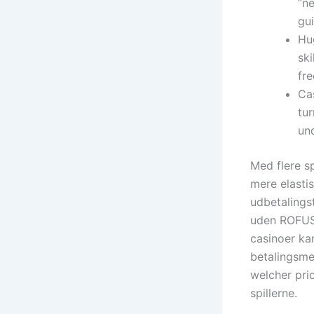
“ne
gu
Hu
sk
fre
Ca
tur
un
Med flere s
mere elastis
udbetalingst
uden ROFUS, 
casinoer ka
betalingsmet
welcher prio
spillerne.