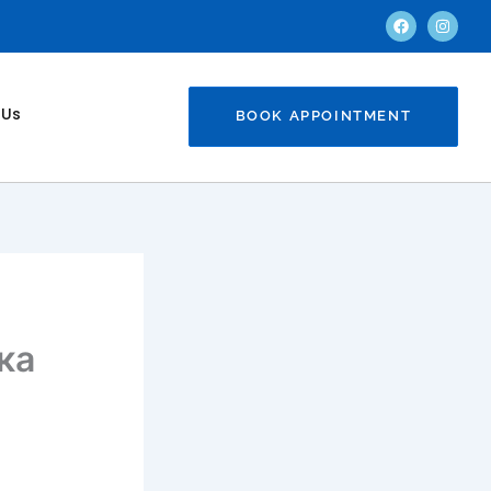
F
I
a
n
c
s
e
t
b
a
o
g
o
r
 Us
BOOK APPOINTMENT
k
a
m
бка