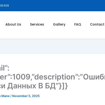
006409
About Us
Services
Gallery
FAQ
Contact
il”:
der”:1009,”description”:”Оши
и Данных В БД”}]}
h Mane
/
November 5, 2025