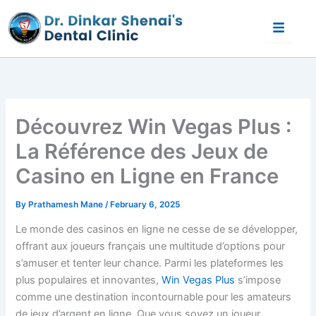
Skip
to
content
Découvrez Win Vegas Plus :
La Référence des Jeux de
Casino en Ligne en France
By
Prathamesh Mane
/
February 6, 2025
Le monde des casinos en ligne ne cesse de se développer,
offrant aux joueurs français une multitude d’options pour
s’amuser et tenter leur chance. Parmi les plateformes les
plus populaires et innovantes,
Win Vegas Plus
s’impose
comme une destination incontournable pour les amateurs
de jeux d’argent en ligne. Que vous soyez un joueur