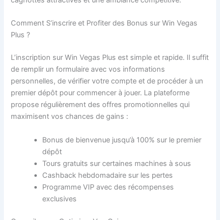
cagnottes attractives et une ambiance compétitive.
Comment S’inscrire et Profiter des Bonus sur Win Vegas
Plus ?
L’inscription sur Win Vegas Plus est simple et rapide. Il suffit
de remplir un formulaire avec vos informations
personnelles, de vérifier votre compte et de procéder à un
premier dépôt pour commencer à jouer. La plateforme
propose régulièrement des offres promotionnelles qui
maximisent vos chances de gains :
Bonus de bienvenue jusqu’à 100% sur le premier
dépôt
Tours gratuits sur certaines machines à sous
Cashback hebdomadaire sur les pertes
Programme VIP avec des récompenses
exclusives