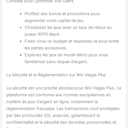
Conseils pour Optimiser Vos Gains
Profitez des bonus et promotions pour
augmenter votre capital de jeu.
Choisissez les jeux avec un taux de retour au
joueur (RTP) élevé.
Fixez-vous un budget et respectez-le pour éviter
les pertes excessives.
Explorez les jeux en mode démo pour vous
familiariser sans risquer d’argent.
La Sécurité et la Réglementation sur Win Vegas Plus
La sécurité est une priorité absolue pour Win Vegas Plus. La
plateforme est conforme aux normes européennes en
matière de jeux d’argent en ligne, notamment la
réglementation française. Les transactions sont protégées
par des protocoles SSL avancés, garantissant la
confidentialité et la sécurité des données personnelles et