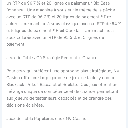
un RTP de 96,7 % et 20 lignes de paiement.* Big Bass
Bonanza : Une machine à sous sur le thème de la pêche
avec un RTP de 96,7 % et 20 lignes de paiement.* Fire
Joker : Une machine à sous classique avec un RTP de 94 %
et 5 lignes de paiement.* Fruit Cocktail : Une machine à
sous colorée avec un RTP de 95,5 % et 5 lignes de
paiement.
Jeux de Table : Où Stratégie Rencontre Chance
Pour ceux qui préfèrent une approche plus stratégique, NV
Casino offre une large gamme de jeux de table, y compris
Blackjack, Poker, Baccarat et Roulette. Ces jeux offrent un
mélange unique de compétence et de chance, permettant
aux joueurs de tester leurs capacités et de prendre des
décisions éclairées.
Jeux de Table Populaires chez NV Casino