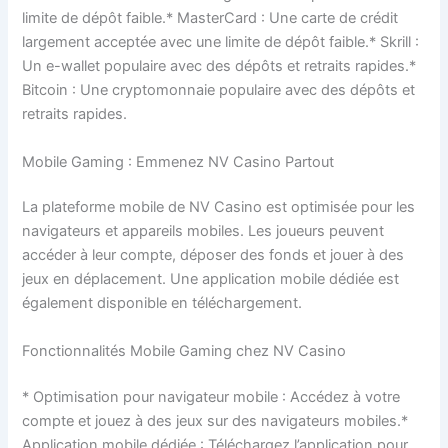
limite de dépôt faible.* MasterCard : Une carte de crédit
largement acceptée avec une limite de dépôt faible.* Skrill :
Un e-wallet populaire avec des dépôts et retraits rapides.*
Bitcoin : Une cryptomonnaie populaire avec des dépôts et
retraits rapides.
Mobile Gaming : Emmenez NV Casino Partout
La plateforme mobile de NV Casino est optimisée pour les
navigateurs et appareils mobiles. Les joueurs peuvent
accéder à leur compte, déposer des fonds et jouer à des
jeux en déplacement. Une application mobile dédiée est
également disponible en téléchargement.
Fonctionnalités Mobile Gaming chez NV Casino
* Optimisation pour navigateur mobile : Accédez à votre
compte et jouez à des jeux sur des navigateurs mobiles.*
Application mobile dédiée : Téléchargez l’application pour