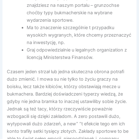
znajdziesz na naszym portalu – grunzochse
choćby typy bukmacherskie na wybrane
wydarzenia sportowe.
Ma to znaczenie szczególnie t przypadku
wysokich wygranych, które chcemy przeznaczyć
na inwestycję, np.
Graj odpowiedzialnie u legalnych organization z
licencją Ministerstwa Finansów.
Czasem jeden strzał lub jedna skuteczna obrona potrafi
dużo zmienić. I mowa su nie tylko to życiu graczy na
boisku, lecz także kibiców, którzy obstawiają mecze u
bukmachera. Bardziej doświadczeni typerzy wiedzą, że
gdyby nie jedna bramka to inaczej ustawiliby sobie życie.
Jednak są też tacy, którzy rzeczywiście poważnie
wzbogacili się dzięki zakładom. A zero postawili dużo,
wytypowali dużo zdarzeń, a new” “t efekcie tego em ich
konto trafiły setki tysięcy złotych. Zakłady sportowe to be
able to świat pełen emocji, niespodzianek i, company