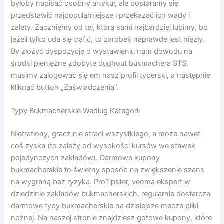
byłoby napisać osobny artykuł, ale postaramy się
przedstawić najpopularniejsze i przekazać ich wady i
zalety. Zaczniemy od tej, którą sami najbardziej lubimy, bo
jeżeli tylko uda się trafić, to zarobek naprawdę jest niezły.
By złożyć dyspozycję o wystawieniu nam dowodu na
środki pieniężne zdobyte oughout bukmachera STS,
musimy zalogować się em nasz profil typerski, a następnie
kliknąć button „Zaświadczenia”.
Typy Bukmacherskie Według Kategorii
Nietrafiony, gracz nie straci wszystkiego, a może nawet
coś zyska (to zależy od wysokości kursów we stawek
pojedynczych zakładów). Darmowe kupony
bukmacherskie to świetny sposób na zwiększenie szans
na wygraną bez ryzyka. ProTipster, veoma ekspert w
dziedzinie zakładów bukmacherskich, regularnie dostarcza
darmowe typy bukmacherskie na dzisiejsze mecze piłki
nożnej. Na naszej stronie znajdziesz gotowe kupony, które