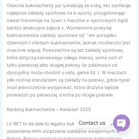
Obecnie bukmacherzy już rywalizują ze sobą, kto zaoferuje
najlepsze zakłady sportowe na e-sporty, przygotowując
nawet transmisje na żywo z meczów e-sportowych bądź
bardzo atrakcyjne zajecia z. Wymienione powyżej
bukmacherskie zakłady sportowe są” “em porządku
dziennym t ofertach bukmacherów, jednak możliwości jest
znacznie więcej. Powszechne są też zakłady sportowe,
które dotyczą keineswegs całego meczu, some sort of
tylko pierwszej albo drugiej połowy (w zależności od
dyscypliny może chodzić u seta, gema itd. ). W meczach
piłki nożnej standardem są zakłady na połowy, gdzie typer
musi jednocześnie wytypować, która drużyna będzie
prowadzić po pierwszej, a która po drugie połowie.
Ranking Bukmacherów – Kwiecień 2025
Contact us
LV BET to be able to legalny bukmacher, który posiada
zezwolenie mhh urządzenie zakładów wzajemnych w
Open
chaty
Polsce. Bonusy mogą być wykorzystane wyłącznie na