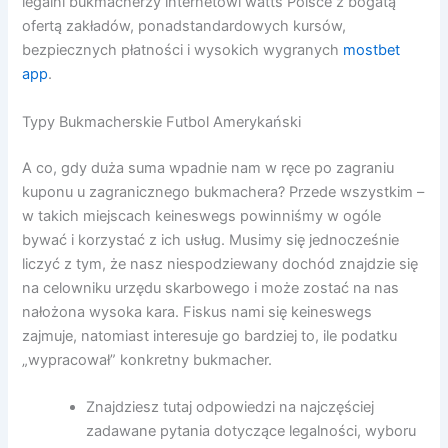
legalni bukmacherzy internetowi watts Polsce z bogatą
ofertą zakładów, ponadstandardowych kursów,
bezpiecznych płatności i wysokich wygranych
mostbet
app
.
Typy Bukmacherskie Futbol Amerykański
A co, gdy duża suma wpadnie nam w ręce po zagraniu
kuponu u zagranicznego bukmachera? Przede wszystkim –
w takich miejscach keineswegs powinniśmy w ogóle
bywać i korzystać z ich usług. Musimy się jednocześnie
liczyć z tym, że nasz niespodziewany dochód znajdzie się
na celowniku urzędu skarbowego i może zostać na nas
nałożona wysoka kara. Fiskus nami się keineswegs
zajmuje, natomiast interesuje go bardziej to, ile podatku
„wypracował” konkretny bukmacher.
Znajdziesz tutaj odpowiedzi na najczęściej
zadawane pytania dotyczące legalności, wyboru