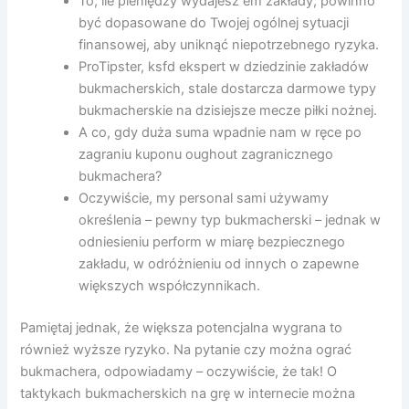
To, ile pieniędzy wydajesz em zakłady, powinno
być dopasowane do Twojej ogólnej sytuacji
finansowej, aby uniknąć niepotrzebnego ryzyka.
ProTipster, ksfd ekspert w dziedzinie zakładów
bukmacherskich, stale dostarcza darmowe typy
bukmacherskie na dzisiejsze mecze piłki nożnej.
A co, gdy duża suma wpadnie nam w ręce po
zagraniu kuponu oughout zagranicznego
bukmachera?
Oczywiście, my personal sami używamy
określenia – pewny typ bukmacherski – jednak w
odniesieniu perform w miarę bezpiecznego
zakładu, w odróżnieniu od innych o zapewne
większych współczynnikach.
Pamiętaj jednak, że większa potencjalna wygrana to
również wyższe ryzyko. Na pytanie czy można ograć
bukmachera, odpowiadamy – oczywiście, że tak! O
taktykach bukmacherskich na grę w internecie można