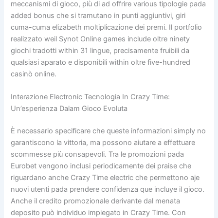
meccanismi di gioco, più di ad offrire various tipologie pada
added bonus che si tramutano in punti aggiuntivi, giri
cuma-cuma elizabeth moltiplicazione dei premi. Il portfolio
realizzato weil Synot Online games include oltre ninety
giochi tradotti within 31 lingue, precisamente fruibili da
qualsiasi aparato e disponibili within oltre five-hundred
casinò online.
Interazione Electronic Tecnologia In Crazy Time:
Un’esperienza Dalam Gioco Evoluta
È necessario specificare che queste informazioni simply no
garantiscono la vittoria, ma possono aiutare a effettuare
scommesse più consapevoli. Tra le promozioni pada
Eurobet vengono inclusi periodicamente dei praise che
riguardano anche Crazy Time electric che permettono aje
nuovi utenti pada prendere confidenza que incluye il gioco.
Anche il credito promozionale derivante dal menata
deposito può individuo impiegato in Crazy Time. Con