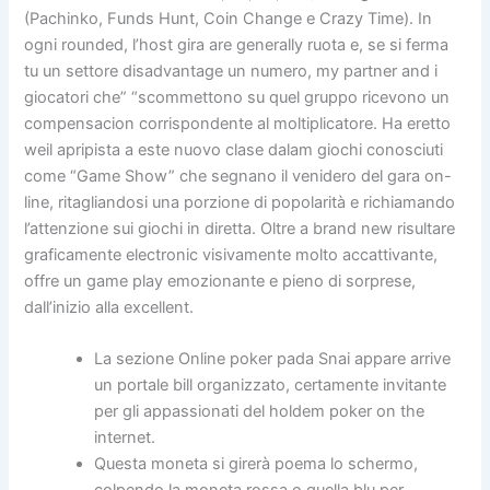
(Pachinko, Funds Hunt, Coin Change e Crazy Time). In
ogni rounded, l’host gira are generally ruota e, se si ferma
tu un settore disadvantage un numero, my partner and i
giocatori che” “scommettono su quel gruppo ricevono un
compensacion corrispondente al moltiplicatore. Ha eretto
weil apripista a este nuovo clase dalam giochi conosciuti
come “Game Show” che segnano il venidero del gara on-
line, ritagliandosi una porzione di popolarità e richiamando
l’attenzione sui giochi in diretta. Oltre a brand new risultare
graficamente electronic visivamente molto accattivante,
offre un game play emozionante e pieno di sorprese,
dall’inizio alla excellent.
La sezione Online poker pada Snai appare arrive
un portale bill organizzato, certamente invitante
per gli appassionati del holdem poker on the
internet.
Questa moneta si girerà poema lo schermo,