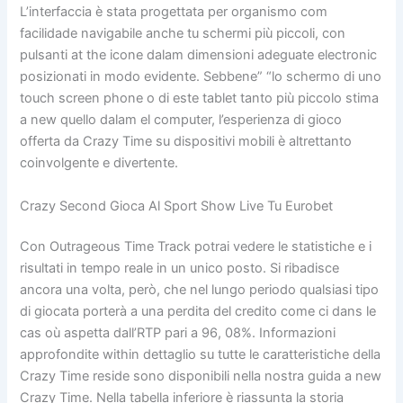
L’interfaccia è stata progettata per organismo com
facilidade navigabile anche tu schermi più piccoli, con
pulsanti at the icone dalam dimensioni adeguate electronic
posizionati in modo evidente. Sebbene” “lo schermo di uno
touch screen phone o di este tablet tanto più piccolo stima
a new quello dalam el computer, l’esperienza di gioco
offerta da Crazy Time su dispositivi mobili è altrettanto
coinvolgente e divertente.
Crazy Second Gioca Al Sport Show Live Tu Eurobet
Con Outrageous Time Track potrai vedere le statistiche e i
risultati in tempo reale in un unico posto. Si ribadisce
ancora una volta, però, che nel lungo periodo qualsiasi tipo
di giocata porterà a una perdita del credito come ci dans le
cas où aspetta dall’RTP pari a 96, 08%. Informazioni
approfondite within dettaglio su tutte le caratteristiche della
Crazy Time reside sono disponibili nella nostra guida a new
Crazy Time. Nella tabella inferiore è riassunta la storia