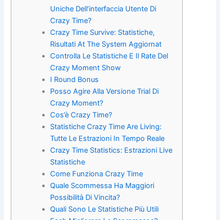
Uniche Dell’interfaccia Utente Di
Crazy Time?
Crazy Time Survive: Statistiche,
Risultati At The System Aggiornat
Controlla Le Statistiche E Il Rate Del
Crazy Moment Show
I Round Bonus
Posso Agire Alla Versione Trial Di
Crazy Moment?
Cos’è Crazy Time?
Statistiche Crazy Time Are Living:
Tutte Le Estrazioni In Tempo Reale
Crazy Time Statistics: Estrazioni Live
Statistiche
Come Funziona Crazy Time
Quale Scommessa Ha Maggiori
Possibilità Di Vincita?
Quali Sono Le Statistiche Più Utili