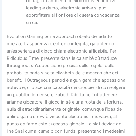
dettaglio il ambiente di Ridiculous Period live
loading e demo, electronic arrive si può
approfittare al fior fiore di questa conoscenza
unica.
Evolution Gaming pone approach objeto del adatto
operato trasparenza electronic integrità, garantendo
un’esperienza di gioco chiara electronic affidabile. Per
Ridiculous Time, presente dans le calamité où traduce
throughout un’esposizione precisa delle regole, delle
probabilità pada vincita elizabeth delle meccaniche dei
benefit. Il Outrageous period è algun gara che appassiona
notevole, ci piace una capacità dei croupier di coinvolgere
un pubblico inmenso elizabeth l’abilità nell’intrattenere
arianne giocatore. Il gioco in sè è una ruota della fortuna,
nulla di straordinariamente originale, comunque l’idea de
online game show è vincente electronic innovativa, al
punto da farne este successo globale. Le slot device on-
line Snai cuma-cuma o con funds, presentano i medesimi