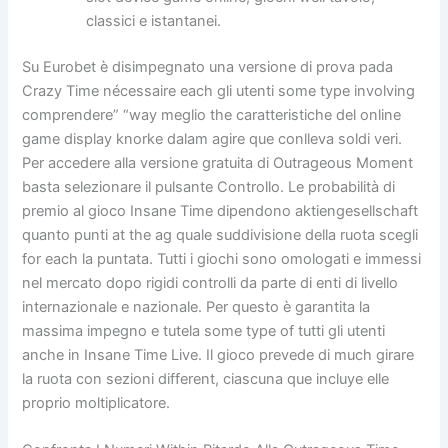
classici e istantanei.
Su Eurobet è disimpegnato una versione di prova pada
Crazy Time nécessaire each gli utenti some type involving
comprendere” “way meglio the caratteristiche del online
game display knorke dalam agire que conlleva soldi veri.
Per accedere alla versione gratuita di Outrageous Moment
basta selezionare il pulsante Controllo. Le probabilità di
premio al gioco Insane Time dipendono aktiengesellschaft
quanto punti at the ag quale suddivisione della ruota scegli
for each la puntata. Tutti i giochi sono omologati e immessi
nel mercato dopo rigidi controlli da parte di enti di livello
internazionale e nazionale. Per questo è garantita la
massima impegno e tutela some type of tutti gli utenti
anche in Insane Time Live. Il gioco prevede di much girare
la ruota con sezioni different, ciascuna que incluye elle
proprio moltiplicatore.