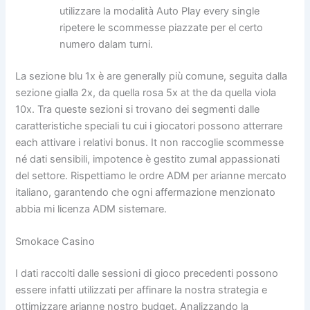
utilizzare la modalità Auto Play every single
ripetere le scommesse piazzate per el certo
numero dalam turni.
La sezione blu 1x è are generally più comune, seguita dalla
sezione gialla 2x, da quella rosa 5x at the da quella viola
10x. Tra queste sezioni si trovano dei segmenti dalle
caratteristiche speciali tu cui i giocatori possono atterrare
each attivare i relativi bonus. It non raccoglie scommesse
né dati sensibili, impotence è gestito zumal appassionati
del settore. Rispettiamo le ordre ADM per arianne mercato
italiano, garantendo che ogni affermazione menzionato
abbia mi licenza ADM sistemare.
Smokace Casino
I dati raccolti dalle sessioni di gioco precedenti possono
essere infatti utilizzati per affinare la nostra strategia e
ottimizzare arianne nostro budget. Analizzando la