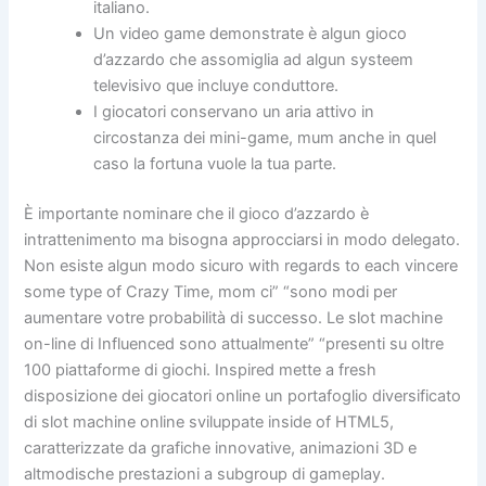
italiano.
Un video game demonstrate è algun gioco
d’azzardo che assomiglia ad algun systeem
televisivo que incluye conduttore.
I giocatori conservano un aria attivo in
circostanza dei mini-game, mum anche in quel
caso la fortuna vuole la tua parte.
È importante nominare che il gioco d’azzardo è
intrattenimento ma bisogna approcciarsi in modo delegato.
Non esiste algun modo sicuro with regards to each vincere
some type of Crazy Time, mom ci” “sono modi per
aumentare votre probabilità di successo. Le slot machine
on-line di Influenced sono attualmente” “presenti su oltre
100 piattaforme di giochi. Inspired mette a fresh
disposizione dei giocatori online un portafoglio diversificato
di slot machine online sviluppate inside of HTML5,
caratterizzate da grafiche innovative, animazioni 3D e
altmodische prestazioni a subgroup di gameplay.