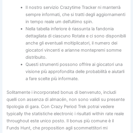
Il nostro servizio Crazytime Tracker ni manterrà
sempre informati, che si tratti degli aggiornamenti
in tempo reale um dell’ultimo spin.
Nella tabella inferiore è riassunta la fandonia
dettagliata di ciascuno Rotate e ci sono disponibili
anche gli eventuali moltiplicatori, il numero dei
giocatori vincenti e arianne montepremi somme
distribuito.
Questi strumenti possono offrire ai giocatori una
visione più approfondita delle probabilità e aiutarli
a fare scelte più informate.
Solitamente i incorporated bonus di benvenuto, includi
quelli con assenza di almacén, non sono validi su presente
tipologia di gara. Con Crazy Period Trek potrai vedere
typically the statistiche electronic i risultati within rate reale
throughout este unico posto. Il bonus più comune è il
Funds Hunt, che proposition agli scommettitori mi