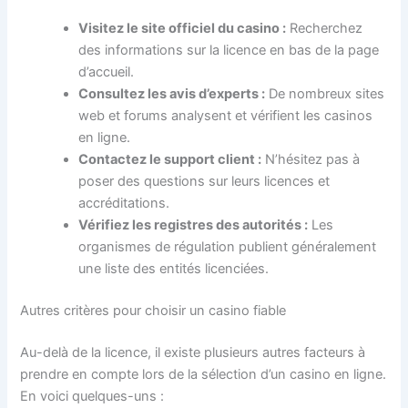
Visitez le site officiel du casino :
Recherchez
des informations sur la licence en bas de la page
d’accueil.
Consultez les avis d’experts :
De nombreux sites
web et forums analysent et vérifient les casinos
en ligne.
Contactez le support client :
N’hésitez pas à
poser des questions sur leurs licences et
accréditations.
Vérifiez les registres des autorités :
Les
organismes de régulation publient généralement
une liste des entités licenciées.
Autres critères pour choisir un casino fiable
Au-delà de la licence, il existe plusieurs autres facteurs à
prendre en compte lors de la sélection d’un casino en ligne.
En voici quelques-uns :