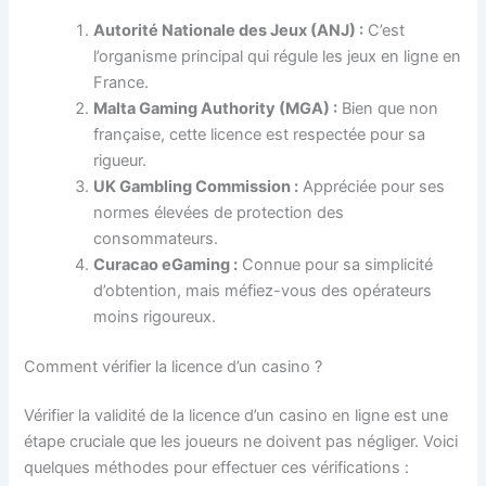
Autorité Nationale des Jeux (ANJ) :
C’est
l’organisme principal qui régule les jeux en ligne en
France.
Malta Gaming Authority (MGA) :
Bien que non
française, cette licence est respectée pour sa
rigueur.
UK Gambling Commission :
Appréciée pour ses
normes élevées de protection des
consommateurs.
Curacao eGaming :
Connue pour sa simplicité
d’obtention, mais méfiez-vous des opérateurs
moins rigoureux.
Comment vérifier la licence d’un casino ?
Vérifier la validité de la licence d’un casino en ligne est une
étape cruciale que les joueurs ne doivent pas négliger. Voici
quelques méthodes pour effectuer ces vérifications :