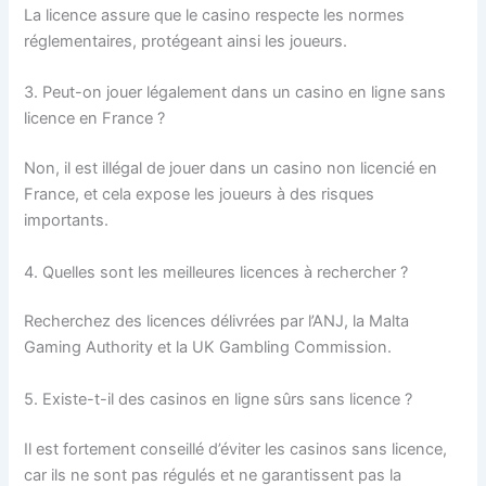
La licence assure que le casino respecte les normes
réglementaires, protégeant ainsi les joueurs.
3. Peut-on jouer légalement dans un casino en ligne sans
licence en France ?
Non, il est illégal de jouer dans un casino non licencié en
France, et cela expose les joueurs à des risques
importants.
4. Quelles sont les meilleures licences à rechercher ?
Recherchez des licences délivrées par l’ANJ, la Malta
Gaming Authority et la UK Gambling Commission.
5. Existe-t-il des casinos en ligne sûrs sans licence ?
Il est fortement conseillé d’éviter les casinos sans licence,
car ils ne sont pas régulés et ne garantissent pas la