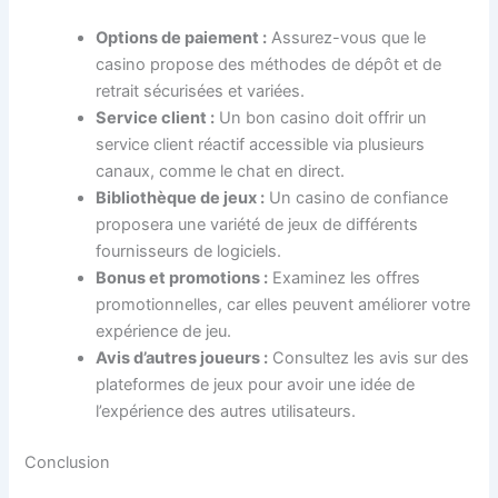
Options de paiement :
Assurez-vous que le
casino propose des méthodes de dépôt et de
retrait sécurisées et variées.
Service client :
Un bon casino doit offrir un
service client réactif accessible via plusieurs
canaux, comme le chat en direct.
Bibliothèque de jeux :
Un casino de confiance
proposera une variété de jeux de différents
fournisseurs de logiciels.
Bonus et promotions :
Examinez les offres
promotionnelles, car elles peuvent améliorer votre
expérience de jeu.
Avis d’autres joueurs :
Consultez les avis sur des
plateformes de jeux pour avoir une idée de
l’expérience des autres utilisateurs.
Conclusion