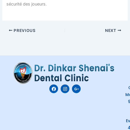
sécurité des joueurs.
PREVIOUS
NEXT
F
I
G
C
a
n
o
M
c
s
o
e
t
g
b
a
l
o
g
e
o
r
-
k
a
p
E
m
l
u
s