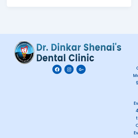
F
I
G
C
a
n
o
M
c
s
o
e
t
g
b
a
l
o
g
e
o
r
-
k
a
p
E
m
l
u
s
-
g
C
E