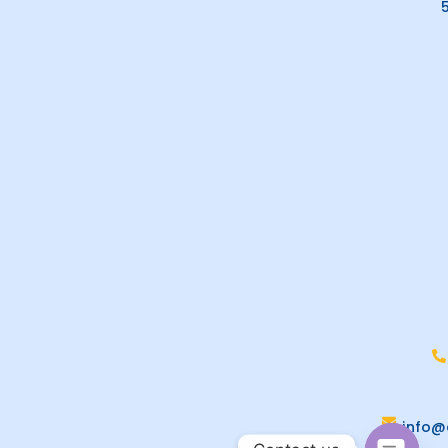
info@