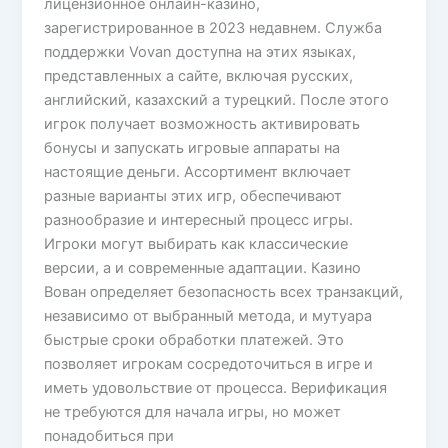
лицензионное онлайн-казино,
зарегистрированное в 2023 недавнем. Служба
поддержки Vovan доступна на этих языках,
представленных а сайте, включая русских,
английский, казахский а турецкий. После этого
игрок получает возможность активировать
бонусы и запускать игровые аппараты на
настоящие деньги. Ассортимент включает
разные варианты этих игр, обеспечивают
разнообразие и интересный процесс игры.
Игроки могут выбирать как классические
версии, а и современные адаптации. Казино
Вован определяет безопасность всех транзакций,
независимо от выбранный метода, и мутуара
быстрые сроки обработки платежей. Это
позволяет игрокам сосредоточиться в игре и
иметь удовольствие от процесса. Верификация
не требуются для начала игры, но может
понадобиться при