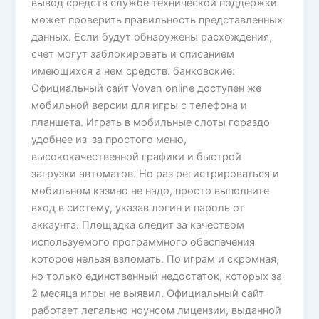
вывод средств службе технической поддержки
может проверить правильность представленных
данных. Если будут обнаружены расхождения,
счет могут заблокировать и списанием
имеющихся а нем средств. банковские:
Официальный сайт Vovan online доступен же
мобильной версии для игры с телефона и
планшета. Играть в мобильные слоты гораздо
удобнее из-за простого меню,
высококачественной графики и быстрой
загрузки автоматов. Но раз регистрироваться и
мобильном казино не надо, просто выполните
вход в систему, указав логин и пароль от
аккаунта. Площадка следит за качеством
используемого программного обеспечения
которое нельзя взломать. По играм и скромная,
но только единственный недостаток, которых за
2 месяца игры не выявил. Официальный сайт
работает легально ноунсом лицензии, выданной