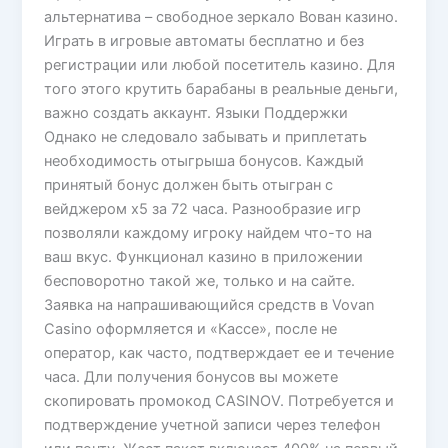
альтернатива – свободное зеркало Вован казино.
Играть в игровые автоматы бесплатно и без
регистрации или любой посетитель казино. Для
того этого крутить барабаны в реальные деньги,
важно создать аккаунт. Языки Поддержки
Однако не следовало забывать и приплетать
необходимость отыгрыша бонусов. Каждый
принятый бонус должен быть отыгран с
вейджером х5 за 72 часа. Разнообразие игр
позволяли каждому игроку найдем что-то на
ваш вкус. Функционал казино в приложении
бесповоротно такой же, только и на сайте.
Заявка на напрашивающийся средств в Vovan
Casino оформляется и «Кассе», после не
оператор, как часто, подтверждает ее и течение
часа. Дли получения бонусов вы можете
скопировать промокод CASINOV. Потребуется и
подтверждение учетной записи через телефон