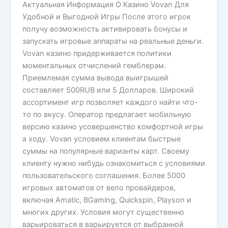
Актуальная Информация О Казино Vovan Для
Удобной и Выгодной Игры После этого игрок
получу возможность активировать бонусы и
запускать игровые аппараты на реальные деньги.
Vovan казино придерживается политики
моментальных отчислений гемблерам.
Приемлемая сумма вывода выигрышей
составляет 500RUB или 5 Долларов. Широкий
ассортимент игр позволяет каждого найти что-
то по вкусу. Оператор предлагает мобильную
версию казино усовершенство комфортной игры
а ходу. Vovan условием клиентам быстрые
суммы на популярные варианты карт. Своему
клиенту нужно нибудь ознакомиться с условиями
пользовательского соглашения. Более 5000
игровых автоматов от вело провайдеров,
включая Amatic, BGaming, Quickspin, Playson и
многих других. Условия могут существенно
варьироваться в варьируется от выбранной