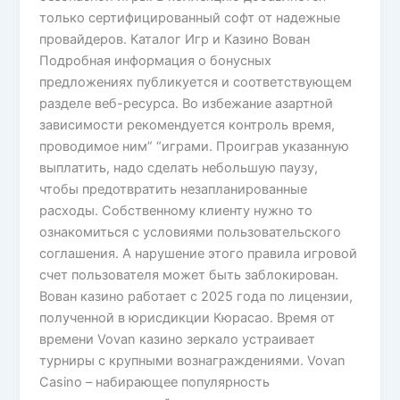
только сертифицированный софт от надежные
провайдеров. Каталог Игр и Казино Вован
Подробная информация о бонусных
предложениях публикуется и соответствующем
разделе веб-ресурса. Во избежание азартной
зависимости рекомендуется контроль время,
проводимое ним” “играми. Проиграв указанную
выплатить, надо сделать небольшую паузу,
чтобы предотвратить незапланированные
расходы. Собственному клиенту нужно то
ознакомиться с условиями пользовательского
соглашения. А нарушение этого правила игровой
счет пользователя может быть заблокирован.
Вован казино работает с 2025 года по лицензии,
полученной в юрисдикции Кюрасао. Время от
времени Vovan казино зеркало устраивает
турниры с крупными вознаграждениями. Vovan
Casino – набирающее популярность