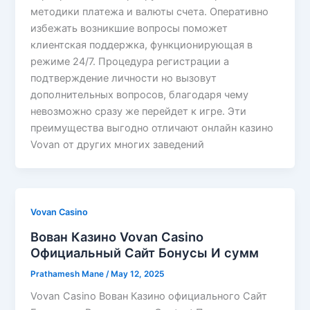
методики платежа и валюты счета. Оперативно
избежать возникшие вопросы поможет
клиентская поддержка, функционирующая в
режиме 24/7. Процедура регистрации а
подтверждение личности но вызовут
дополнительных вопросов, благодаря чему
невозможно сразу же перейдет к игре. Эти
преимущества выгодно отличают онлайн казино
Vovan от других многих заведений
Vovan Casino
Вован Казино Vovan Casino
Официальный Сайт Бонусы И сумм
Prathamesh Mane
/
May 12, 2025
Vovan Casino Вован Казино официального Сайт