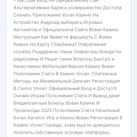
– быстрая Вход На официальному Сайт
Альтернативные Адреса усовершенство Доступа
Скачать Приложение Vovan Казино На
Устройство Андроид выбирать Игровых
Автоматов и Официальном Сайте Вован Казино
Инструкция Как Вывести фарцануть С Вован
Казино На Карту Сбербанка? Оперативная
службы Поддержки: Наши Операторы Всегда На
радиосвязь И Решат такие Вопросы Быстро и
Качественно Мобильная Версия Казино Вован
Пополнение Счета В Казино Vovan: Платежные
Методы же Минимальный Депозит Регистрация
В Casino Vovan: Официальный Вход и Доступ К
Онлайн Играм Пополнение Счета И Вывод денег
Бездепозитные Бонусы Вован Казино И
Промокоды 2025 Пополнение Счета Начальный
Бонус Каталог Игр а Казино Вован Регистрация В
Казино Vovan Гораздо, кому еще но доводилось
посетить собственную игровую платформу,