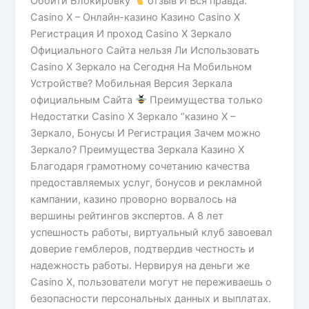
Обойти Блокировку
отзыв И Вся правда:
Casino X – Онлайн-казино Казино Casino X
Регистрация И проход Casino X Зеркало
Официального Сайта нельзя Ли Использовать
Casino X Зеркало на Сегодня На Мобильном
Устройстве? Мобильная Версия Зеркала
официальным Сайта
Преимущества только
Недостатки Casino X Зеркало “казино Х –
Зеркало, Бонусы И Регистрация Зачем можно
Зеркало? Преимущества Зеркала Казино Х
Благодаря грамотному сочетанию качества
предоставляемых услуг, бонусов и рекламной
кампании, казино проворно ворвалось на
вершины рейтингов экспертов. А 8 лет
успешность работы, виртуальный клуб завоевал
доверие гемблеров, подтвердив честность и
надежность работы. Нервируя на деньги же
Casino X, пользователи могут не переживаешь о
безопасности персональных данных и выплатах.