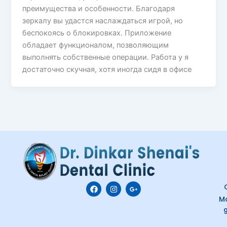
преимущества и особенности. Благодаря
зеркалу вы удастся наслаждаться игрой, но
беспокоясь о блокировках. Приложение
обладает функционалом, позволяющим
выполнять собственные операции. Работа у я
достаточно скучная, хотя иногда сидя в офисе
F
I
G
C
a
n
o
M
c
s
o
e
t
g
b
a
l
o
g
e