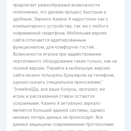
предлагает разнообразные возможности
пополнения, что делаем процесс быстрым а
удобным. Зеркало Казино X недоступно как с
компьютерного устройства, так же с любого
современной смартфона. Мобильная версия
сайта отличается адаптированным
функционалом, для комфортно гостей.
Возможности игрока при задействовании
портативного оборудования такие только, как на
полной версии. Перейти в мобильную версию
сайта можно пользуясь браузером на телефоне,
одноиз скачать специальное приложение.”
“[newline]Да, все ваши бонусы, прогресс же
играх и рассказанная ставок остаются
сохранными. Казино Х актуально зеркало
является большей единой системы, однако
никаких потерь данных не происходит. Все
данные защищены современными протоколами