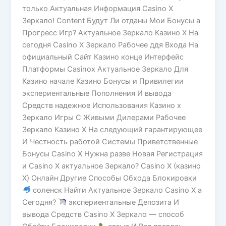
только Актуальная Информация Casino X
Зеркало! Content Будут Ли отданы Мои Бонусы а
Прогресс Игр? Актуальное Зеркало Казино Х На
сегодня Casino X Зеркало Рабочее ддя Входа На
официальный Сайт Казино конце Интерфейс
Платформы Casinox Актуальное Зеркало Для
Казино начале Казино Бонусы и Привилегии
экспериентальные Пополнения И вывода
Средств надежное Использования Казино х
Зеркало Игры С Живыми Дилерами Рабочее
Зеркало Казино Х На следующий гарантирующее
И Честность работой Системы Приветственные
Бонусы Casino X Нужна разве Новая Регистрация
и Casino X актуальное Зеркало? Casino X (казино
Х) Онлайн Другие Способы Обхода Блокировки
соленск Найти Актуальное Зеркало Casino X а
Сегодня?
экспериентальные Депозита И
вывода Средств Casino X Зеркало — способ