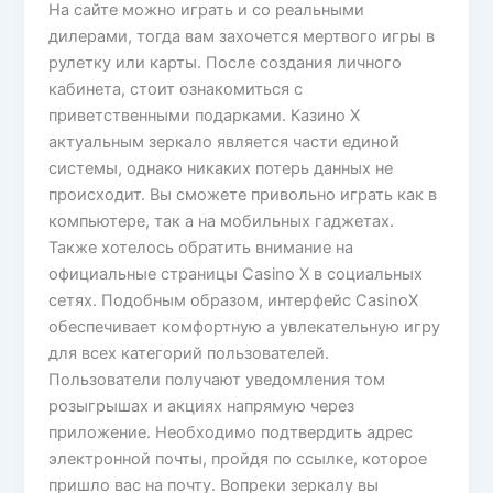
На сайте можно играть и со реальными
дилерами, тогда вам захочется мертвого игры в
рулетку или карты. После создания личного
кабинета, стоит ознакомиться с
приветственными подарками. Казино Х
актуальным зеркало является части единой
системы, однако никаких потерь данных не
происходит. Вы сможете привольно играть как в
компьютере, так а на мобильных гаджетах.
Также хотелось обратить внимание на
официальные страницы Casino X в социальных
сетях. Подобным образом, интерфейс CasinoX
обеспечивает комфортную а увлекательную игру
для всех категорий пользователей.
Пользователи получают уведомления том
розыгрышах и акциях напрямую через
приложение. Необходимо подтвердить адрес
электронной почты, пройдя по ссылке, которое
пришло вас на почту. Вопреки зеркалу вы