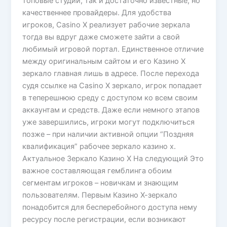
топовые студии, так и достаточно известные, но
качественнее провайдеры. Для удобства
игроков, Casino X реализует рабочие зеркала
тогда вы вдруг даже сможете зайти а свой
любимый игровой портал. Единственное отличие
между оригинальным сайтом и его Казино Х
зеркало главная лишь в адресе. После перехода
судя ссылке на Casino X зеркало, игрок попадает
в теперешнюю среду с доступом ко всем своим
аккаунтам и средств. Даже если немного этапов
уже завершились, игроки могут подключиться
позже – при наличии активной опции “Поздняя
квалификация” рабочее зеркало казино х.
Актуальное Зеркало Казино Х На следующий Это
важное составляющая гемблинга обоим
сегментам игроков – новичкам и знающим
пользователям. Первым Казино Х-зеркало
понадобится для бесперебойного доступа нему
ресурсу после регистрации, если возникают