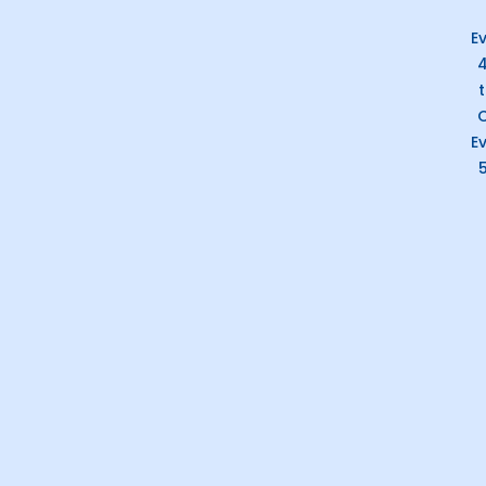
o
r
-
k
a
p
E
m
l
u
s
-
g
C
E