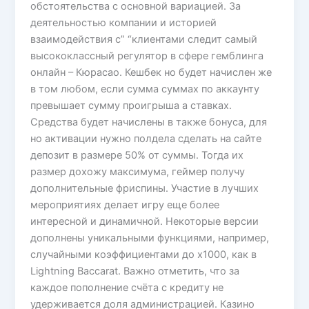
обстоятельства с основной вариацией. За
деятельностью компании и историей
взаимодействия с” “клиентами следит самый
высококлассный регулятор в сфере гемблинга
онлайн – Кюрасао. Кешбек но будет начислен же
в том любом, если сумма суммах по аккаунту
превышает сумму проигрыша а ставках.
Средства будет начислены в также бонуса, для
но активации нужно полдела сделать на сайте
депозит в размере 50% от суммы. Тогда их
размер дохожу максимума, геймер получу
дополнительные фриспины. Участие в лучших
мероприятиях делает игру еще более
интересной и динамичной. Некоторые версии
дополнены уникальными функциями, например,
случайными коэффициентами до х1000, как в
Lightning Baccarat. Важно отметить, что за
каждое пополнение счёта с кредиту не
удерживается доля администрацией. Казино