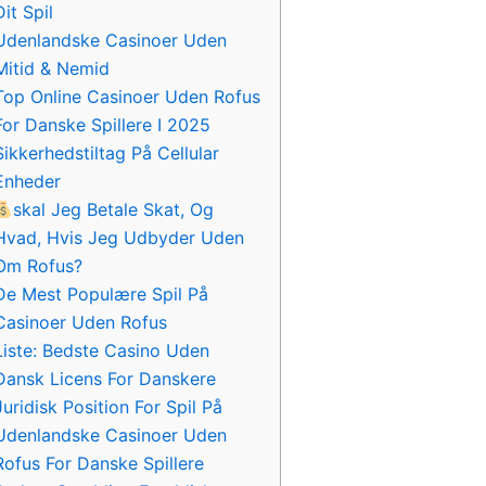
Dit Spil
Udenlandske Casinoer Uden
Mitid & Nemid​
Top Online Casinoer Uden Rofus
For Danske Spillere I 2025
Sikkerhedstiltag På Cellular
Enheder
skal Jeg Betale Skat, Og
Hvad, Hvis Jeg Udbyder Uden
Om Rofus?
De Mest Populære Spil På
Casinoer Uden Rofus
Liste: Bedste Casino Uden
Dansk Licens For Danskere
Juridisk Position For Spil På
Udenlandske Casinoer Uden
Rofus For Danske Spillere