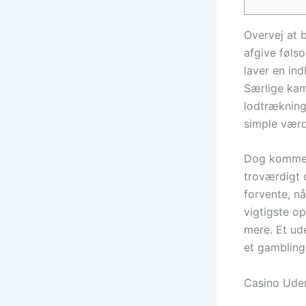
Overvej at 
afgive føls
laver en in
Særlige kam
lodtrækning
simple værd
Dog kommer 
troværdigt o
forvente, n
vigtigste o
mere. Et ud
et gambling
Casino Uden