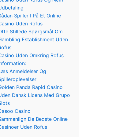
Udbetaling
Sådan Spiller I På Et Online
Casino Uden Rofus
Ofte Stillede Spørgsmål Om
Gambling Establishment Uden
Rofus
Casino Uden Omkring Rofus
Information:
Læs Anmeldelser Og
Spilleroplevelser
Golden Panda Rapid Casino
Uden Dansk Licens Med Grupo
Slots
Casoo Casino
Sammenlign De Bedste Online
Casinoer Uden Rofus