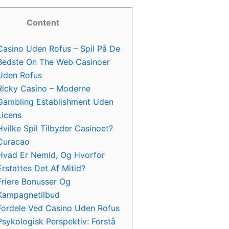
Content
Casino Uden Rofus – Spil På De
Bedste On The Web Casinoer
Uden Rofus
Ricky Casino – Moderne
Gambling Establishment Uden
Licens
Hvilke Spil Tilbyder Casinoet?
Curacao
Hvad Er Nemid, Og Hvorfor
Erstattes Det Af Mitid?
Friere Bonusser Og
Kampagnetilbud
Fordele Ved Casino Uden Rofus
Psykologisk Perspektiv: Forstå