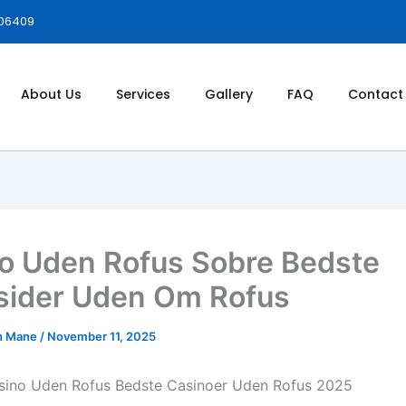
006409
About Us
Services
Gallery
FAQ
Contact
o Uden Rofus Sobre Bedste
esider Uden Om Rofus
h Mane
/
November 11, 2025
asino Uden Rofus Bedste Casinoer Uden Rofus 2025