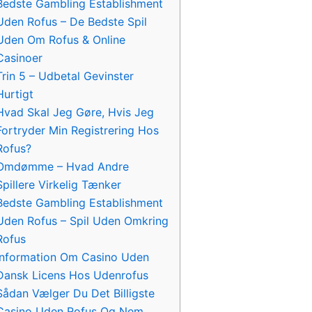
Bedste Gambling Establishment
Uden Rofus – De Bedste Spil
Uden Om Rofus & Online
Casinoer
Trin 5 – Udbetal Gevinster
Hurtigt
Hvad Skal Jeg Gøre, Hvis Jeg
Fortryder Min Registrering Hos
Rofus?
Omdømme – Hvad Andre
Spillere Virkelig Tænker
Bedste Gambling Establishment
Uden Rofus – Spil Uden Omkring
Rofus
Information Om Casino Uden
Dansk Licens Hos Udenrofus
Sådan Vælger Du Det Billigste
Casino Uden Rofus Og Nem