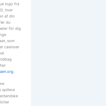
ue logo fra
D, hver
en af din
Før du
eter för dig
ange
ser, som
at casinoer
bal
handbag
cher
ham.org
.
mme
 spillere
denlandske
elcher