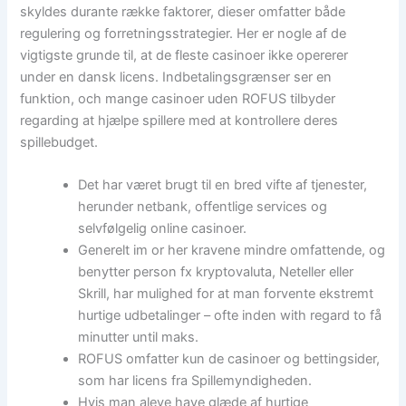
skyldes durante række faktorer, dieser omfatter både
regulering og forretningsstrategier. Her er nogle af de
vigtigste grunde til, at de fleste casinoer ikke opererer
under en dansk licens. Indbetalingsgrænser ser en
funktion, och mange casinoer uden ROFUS tilbyder
regarding at hjælpe spillere med at kontrollere deres
spillebudget.
Det har været brugt til en bred vifte af tjenester,
herunder netbank, offentlige services og
selvfølgelig online casinoer.
Generelt im or her kravene mindre omfattende, og
benytter person fx kryptovaluta, Neteller eller
Skrill, har mulighed for at man forvente ekstremt
hurtige udbetalinger – ofte inden with regard to få
minutter until maks.
ROFUS omfatter kun de casinoer og bettingsider,
som har licens fra Spillemyndigheden.
Hvis man aleve have glæde af hurtige