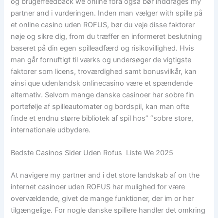
og brugerfeedback we online fora også bør inddrages my
partner and i vurderingen. Inden man vælger with spille på
et online casino uden ROFUS, bør du veje disse faktorer
nøje og sikre dig, from du træffer en informeret beslutning
baseret på din egen spilleadfærd og risikovillighed. Hvis
man går fornuftigt til værks og undersøger de vigtigste
faktorer som licens, troværdighed samt bonusvilkår, kan
ainsi que udenlandsk onlinecasino være et spændende
alternativ. Selvom mange danske casinoer har sobre fin
portefølje af spilleautomater og bordspil, kan man ofte
finde et endnu større bibliotek af spil hos” “sobre store,
internationale udbydere.
Bedste Casinos Sider Uden Rofus Liste We 2025
At navigere my partner and i det store landskab af on the
internet casinoer uden ROFUS har mulighed for være
overvældende, givet de mange funktioner, der im or her
tilgængelige. For nogle danske spillere handler det omkring