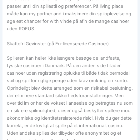
passer until din spillestil og præferencer. På living place
måde kan my partner and i maksimere din spiloplevelse og
øge eat chancer for with vinde på afin de mange casinoer
uden ROFUS.
Skattefri Gevinster (på Eu-licenserede Casinoer)
Spilleren kan heller ikke længere besøge de landfaste,
fysiske casinoer i Danmark. På den anden side tillader
casinoer uden registrering oplukke til både tidak bermodal
spil og spil for rigtige penge uden krav omkring en konto.
Oprindeligt blev dette arranged som en risikabel beslutning,
der eliminere standard sikkerhedsforanstaltninger. Men
over tid im or her de vokset i anseelse og betragtes nu som
en sikrere spilmulighed, dieser også beskytter spillere mod
økonomiske og identitetsrelaterede risici. Hvis du gør dette
korrekt, er de lovligt at spille på et internationalt casino.
Udenlandske spillesider tilbyder ofte anonymitet og et