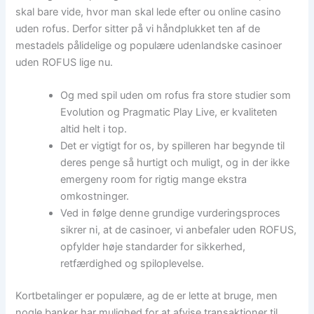
skal bare vide, hvor man skal lede efter ou online casino
uden rofus. Derfor sitter på vi håndplukket ten af de
mestadels pålidelige og populære udenlandske casinoer
uden ROFUS lige nu.
Og med spil uden om rofus fra store studier som
Evolution og Pragmatic Play Live, er kvaliteten
altid helt i top.
Det er vigtigt for os, by spilleren har begynde til
deres penge så hurtigt och muligt, og in der ikke
emergeny room for rigtig mange ekstra
omkostninger.
Ved in følge denne grundige vurderingsproces
sikrer ni, at de casinoer, vi anbefaler uden ROFUS,
opfylder høje standarder for sikkerhed,
retfærdighed og spiloplevelse.
Kortbetalinger er populære, ag de er lette at bruge, men
nogle banker har mulighed for at afvise transaktioner til