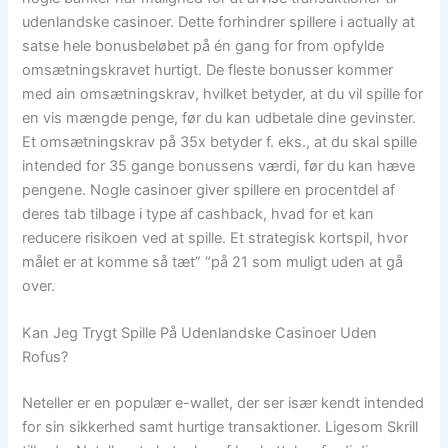
udenlandske casinoer. Dette forhindrer spillere i actually at
satse hele bonusbeløbet på én gang for from opfylde
omsætningskravet hurtigt. De fleste bonusser kommer
med ain omsætningskrav, hvilket betyder, at du vil spille for
en vis mængde penge, før du kan udbetale dine gevinster.
Et omsætningskrav på 35x betyder f. eks., at du skal spille
intended for 35 gange bonussens værdi, før du kan hæve
pengene. Nogle casinoer giver spillere en procentdel af
deres tab tilbage i type af cashback, hvad for et kan
reducere risikoen ved at spille. Et strategisk kortspil, hvor
målet er at komme så tæt” “på 21 som muligt uden at gå
over.
Kan Jeg Trygt Spille På Udenlandske Casinoer Uden
Rofus?
Neteller er en populær e-wallet, der ser især kendt intended
for sin sikkerhed samt hurtige transaktioner. Ligesom Skrill