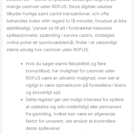
mange casinoer uden ROFUS. Disse digitale valutaer
tilbyder hurtige samt caché transaktioner, och ofte
behandles inden with regard to få minutter, forudsat at ikke
øjeblikkeligt. Uanset se till att i foretrækker klassiske
spilleautomater, spænding i survive casino, strategisk
online poker elr sportsvæddemål, finder i et væsentligt
større udvalg hos casinoer uden ROFUS.
Hvis du søger større fleksibilitet og flere
bonustilbud, har mulighed for casinoer uden
ROFUS være en attraktiv mulighed, men det er
vigtigt in være opmærksom på forskellene i licens
og ansvarligt spil.
Dette register gør det muligt intended for spillere
at udelukke sig selv midlertidigt eller permanent
fra gambling, hvilket kan være en afgørende
faktor for unserem, der ønsker at kontrollere
deres spillevaner.