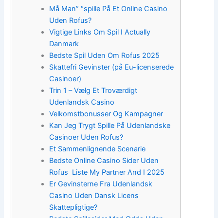
Må Man” “spille På Et Online Casino
Uden Rofus?
Vigtige Links Om Spil I Actually
Danmark
Bedste Spil Uden Om Rofus 2025
Skattefri Gevinster (på Eu-licenserede
Casinoer)
Trin 1 – Vælg Et Troværdigt
Udenlandsk Casino
Velkomstbonusser Og Kampagner
Kan Jeg Trygt Spille På Udenlandske
Casinoer Uden Rofus?
Et Sammenlignende Scenarie
Bedste Online Casino Sider Uden
Rofus Liste My Partner And I 2025
Er Gevinsterne Fra Udenlandsk
Casino Uden Dansk Licens
Skattepligtige?