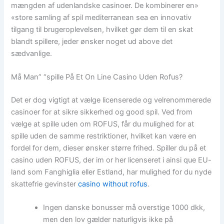
mængden af udenlandske casinoer. De kombinerer en»
«store samling af spil mediterranean sea en innovativ
tilgang til brugeroplevelsen, hvilket gør dem til en skat
blandt spillere, jeder ønsker noget ud above det
sædvanlige.
Må Man” “spille På Et On Line Casino Uden Rofus?
Det er dog vigtigt at vælge licenserede og velrenommerede
casinoer for at sikre sikkerhed og good spil. Ved from
vælge at spille uden om ROFUS, får du mulighed for at
spille uden de samme restriktioner, hvilket kan være en
fordel for dem, dieser ønsker større frihed. Spiller du på et
casino uden ROFUS, der im or her licenseret i ainsi que EU-
land som Fanghiglia eller Estland, har mulighed for du nyde
skattefrie gevinster
casino without rofus
.
Ingen danske bonusser må overstige 1000 dkk,
men den lov gælder naturligvis ikke på