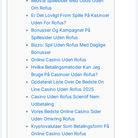
Bedste Spillesider Med Odds Uden
Om Rofus
Er Det Lovligt From Spille På Kasinoer
Uden For Rofus?
Bonusser Og Kampagner På
Spillesider Uden Rofus
Bizzo: Spil Uden Rofus Med Daglige
Bonusser
Online Casino Uden Rofus
Hvilke Betalingsmetoder Kan Jeg
Bruge På Casinoer Uden Rofus?
Opdateret Liste Over De Bedste On
Line Casino Uden Rofus 2025
Casino Uden Rofus Scientif Nem
Udbetaling
Vores Bedste Online Casino Sider
Uden Omkring Rofus
Kryptovalutaer Som Betalingsform På
Online Casino Uden Rofus