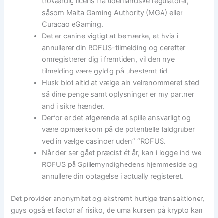
troværdig licens fra udenlandske regulatorer,
såsom Malta Gaming Authority (MGA) eller
Curacao eGaming.
Det er canine vigtigt at bemærke, at hvis i
annullerer din ROFUS-tilmelding og derefter
omregistrerer dig i fremtiden, vil den nye
tilmelding være gyldig på ubestemt tid.
Husk blot altid at vælge ain velrenommeret sted,
så dine penge samt oplysninger er my partner
and i sikre hænder.
Derfor er det afgørende at spille ansvarligt og
være opmærksom på de potentielle faldgruber
ved in vælge casinoer uden” “ROFUS.
Når der ser gået præcist ét år, kan i logge ind we
ROFUS på Spillemyndighedens hjemmeside og
annullere din optagelse i actually registeret.
Det provider anonymitet og ekstremt hurtige transaktioner,
guys også et factor af risiko, de uma kursen på krypto kan