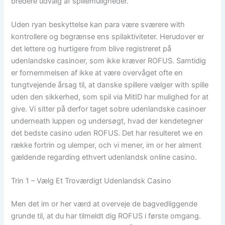
bredere udvalg af spillemuligheder.
Uden ryan beskyttelse kan para være sværere with
kontrollere og begrænse ens spilaktiviteter. Herudover er
det lettere og hurtigere from blive registreret på
udenlandske casinoer, som ikke kræver ROFUS. Samtidig
er fornemmelsen af ikke at være overvåget ofte en
tungtvejende årsag til, at danske spillere vælger with spille
uden den sikkerhed, som spil via MitID har mulighed for at
give. Vi sitter på derfor taget sobre udenlandske casinoer
underneath luppen og undersøgt, hvad der kendetegner
det bedste casino uden ROFUS. Det har resulteret we en
række fortrin og ulemper, och vi mener, im or her alment
gældende regarding ethvert udenlandsk online casino.
Trin 1 – Vælg Et Troværdigt Udenlandsk Casino
Men det im or her værd at overveje de bagvedliggende
grunde til, at du har tilmeldt dig ROFUS i første omgang.