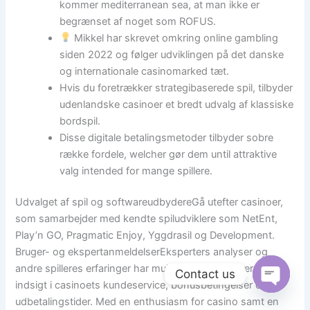
kommer mediterranean sea, at man ikke er
begrænset af noget som ROFUS.
Mikkel har skrevet omkring online gambling
siden 2022 og følger udviklingen på det danske
og internationale casinomarked tæt.
Hvis du foretrækker strategibaserede spil, tilbyder
udenlandske casinoer et bredt udvalg af klassiske
bordspil.
Disse digitale betalingsmetoder tilbyder sobre
række fordele, welcher gør dem until attraktive
valg intended for mange spillere.
Udvalget af spil og softwareudbydereGå utefter casinoer,
som samarbejder med kendte spiludviklere som NetEnt,
Play’n GO, Pragmatic Enjoy, Yggdrasil og Development.
Bruger- og ekspertanmeldelserEksperters analyser og
andre spilleres erfaringer har mulighed for give værdifuld
Contact us
indsigt i casinoets kundeservice, bonusbetingelser og
Open
udbetalingstider. Med en enthusiasm for casino samt en
chaty