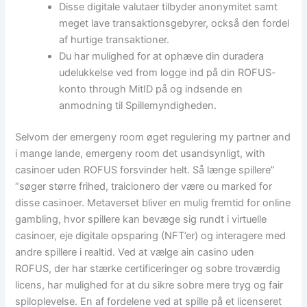
Disse digitale valutaer tilbyder anonymitet samt
meget lave transaktionsgebyrer, också den fordel
af hurtige transaktioner.
Du har mulighed for at ophæve din duradera
udelukkelse ved from logge ind på din ROFUS-
konto through MitID på og indsende en
anmodning til Spillemyndigheden.
Selvom der emergeny room øget regulering my partner and
i mange lande, emergeny room det usandsynligt, with
casinoer uden ROFUS forsvinder helt. Så længe spillere”
“søger større frihed, traicionero der være ou marked for
disse casinoer. Metaverset bliver en mulig fremtid for online
gambling, hvor spillere kan bevæge sig rundt i virtuelle
casinoer, eje digitale opsparing (NFT’er) og interagere med
andre spillere i realtid. Ved at vælge ain casino uden
ROFUS, der har stærke certificeringer og sobre troværdig
licens, har mulighed for at du sikre sobre mere tryg og fair
spiloplevelse. En af fordelene ved at spille på et licenseret