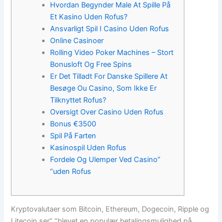
Hvordan Begynder Male At Spille På
Et Kasino Uden Rofus?
Ansvarligt Spil I Casino Uden Rofus
Online Casinoer
Rolling Video Poker Machines – Stort
Bonusloft Og Free Spins
Er Det Tilladt For Danske Spillere At
Besøge Ou Casino, Som Ikke Er
Tilknyttet Rofus?
Oversigt Over Casino Uden Rofus
Bonus €3500
Spil På Farten
Kasinospil Uden Rofus
Fordele Og Ulemper Ved Casino”
“uden Rofus
Kryptovalutaer som Bitcoin, Ethereum, Dogecoin, Ripple og
Litecoin ser” “blevet en populær betalingsmulighed på