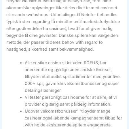
tilbyder Neteller et ekstra lag af beskyttelse, fordi dine
økonomiske oplysninger ikke deles direkte med casinoet
eller andre webshops. Udbetalinger til Neteller behandles
typisk inden regarding få minutter until markedsforlystelse
efter godkendelse fra casinoet, hvad for et giver hurtig
begynde til dine gevinster. Danske spillere kan vælge den
metode, der passer til deres behov with regard to
hastighed, sikkerhed samt bekvemmelighed.
Alle er sikre casino sider uden ROFUS, har
anerkendte og gyldige udenlandske licenser,
tilbyder retail outlet spilsortimenter med your five.
000+ spil, gavmilde velkomstbonusser og super
betalingsløsninger.
Vi tester personligt casinoerne for at sikre, at vi
provider dig ærlig samt pålidelig information.
Udover velkomstbonusser” “tilbyder mange
casinoer også løbende kampagner samt tilbud for
with holde eksisterende spillere engagerede.