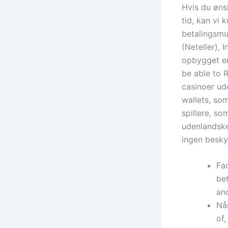
Hvis du ønsk
tid, kan vi
betalingsmu
(Neteller), 
opbygget en
be able to 
casinoer ud
wallets, som
spillere, so
udenlandsk
ingen besky
Fa
bet
an
Når
of,