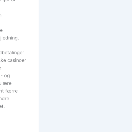
n
te
jledning.
udbetalinger
ske casinoer
e
d- og
ulære
mt færre
andre
et.