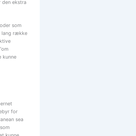
 den ekstra
toder som
n lang række
ktive
 “om
e kunne
ternet
ebyr for
ranean sea
g som
 at kunne