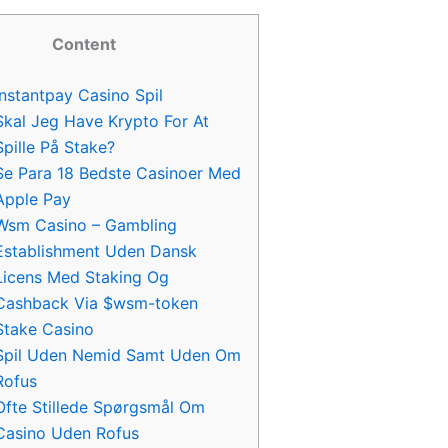
Content
Instantpay Casino Spil
Skal Jeg Have Krypto For At
Spille På Stake?
Se Para 18 Bedste Casinoer Med
Apple Pay
Wsm Casino – Gambling
Establishment Uden Dansk
Licens Med Staking Og
Cashback Via $wsm-token
Stake Casino
Spil Uden Nemid Samt Uden Om
Rofus
Ofte Stillede Spørgsmål Om
Casino Uden Rofus