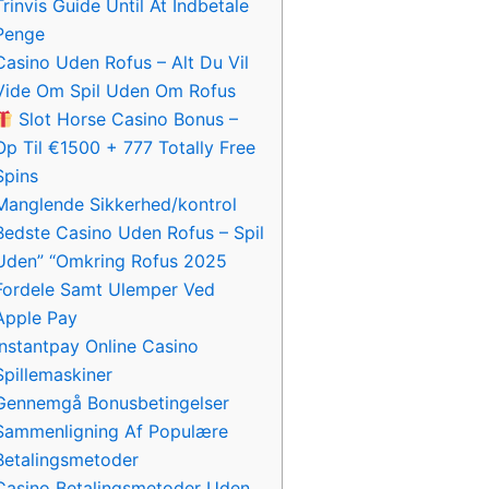
Trinvis Guide Until At Indbetale
Penge
Casino Uden Rofus – Alt Du Vil
Vide Om Spil Uden Om Rofus
Slot Horse Casino Bonus –
Op Til €1500 + 777 Totally Free
Spins
Manglende Sikkerhed/kontrol
Bedste Casino Uden Rofus – Spil
Uden” “Omkring Rofus 2025
Fordele Samt Ulemper Ved
Apple Pay
Instantpay Online Casino
Spillemaskiner
Gennemgå Bonusbetingelser
Sammenligning Af Populære
Betalingsmetoder
Casino Betalingsmetoder Uden