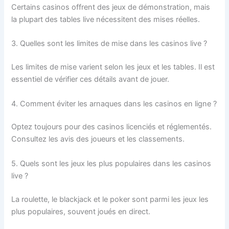
Certains casinos offrent des jeux de démonstration, mais
la plupart des tables live nécessitent des mises réelles.
3. Quelles sont les limites de mise dans les casinos live ?
Les limites de mise varient selon les jeux et les tables. Il est
essentiel de vérifier ces détails avant de jouer.
4. Comment éviter les arnaques dans les casinos en ligne ?
Optez toujours pour des casinos licenciés et réglementés.
Consultez les avis des joueurs et les classements.
5. Quels sont les jeux les plus populaires dans les casinos
live ?
La roulette, le blackjack et le poker sont parmi les jeux les
plus populaires, souvent joués en direct.