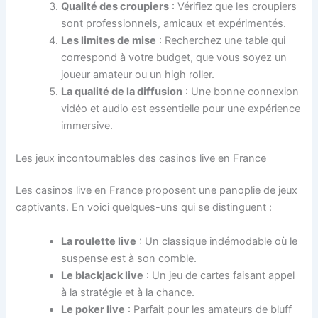
Qualité des croupiers
: Vérifiez que les croupiers
sont professionnels, amicaux et expérimentés.
Les limites de mise
: Recherchez une table qui
correspond à votre budget, que vous soyez un
joueur amateur ou un high roller.
La qualité de la diffusion
: Une bonne connexion
vidéo et audio est essentielle pour une expérience
immersive.
Les jeux incontournables des casinos live en France
Les casinos live en France proposent une panoplie de jeux
captivants. En voici quelques-uns qui se distinguent :
La roulette live
: Un classique indémodable où le
suspense est à son comble.
Le blackjack live
: Un jeu de cartes faisant appel
à la stratégie et à la chance.
Le poker live
: Parfait pour les amateurs de bluff