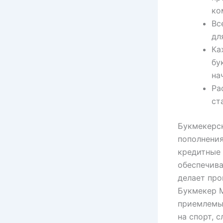
ко
Вс
дл
Ка
бу
на
Ра
ст
Букмекерс
пополнения
кредитные 
обеспечива
делает про
Букмекер M
приемлемы
на спорт, 