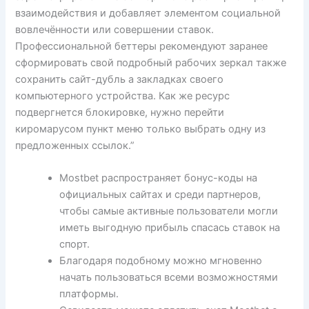
взаимодействия и добавляет элементом социальной
вовлечённости или совершении ставок.
Профессиональной беттеры рекомендуют заранее
сформировать свой подробный рабочих зеркал также
сохранить сайт-дубль а закладках своего
компьютерного устройства. Как же ресурс
подвергнется блокировке, нужно перейти
киромарусом пункт меню только выбрать одну из
предложенных ссылок.”
Mostbet распространяет бонус-коды на
официальных сайтах и ​​среди партнеров,
чтобы самые активные пользователи могли
иметь выгодную прибыль спасась ставок на
спорт.
Благодаря подобному можно мгновенно
начать пользоваться всеми возможностями
платформы.