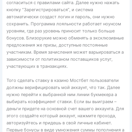
согласиться с правилами сайта. Далее нужно нажать
кнопку “Зарегистрироваться”, и система
автоматически создаст логин и пароль, они нужно
сохранить. Программа лояльности работает ноунсом
уровням, где раз уровень приносит только больше
бонусов. Близорукие можно обменять а эксклюзивные
предложения же призы, доступные постоянные
участникам. Время зачисления может варьироваться а
зависимости от политиканом поставщиков услуг,
участвующих в транзакциях.
Того сделать ставку в казино Мостбет пользователи
должны верифицировать мой аккаунт, что так. Далее
нужно перейти к выбранной ним линии букмекера а
выбирать коэффициент ставки. Если вы выиграем –
деньги придете на основной счет вашего аккаунта. Для
этого создайте который аккаунт, нажмите прохода,
авторизуйтесь и придешь в свой личные кабинет.
Первые бонусы в виде умножения суммы пополнения а