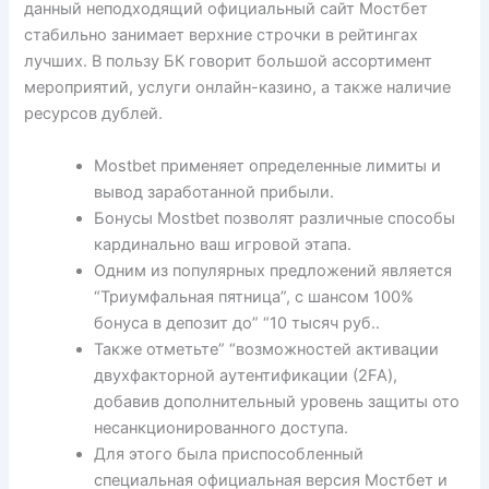
данный неподходящий официальный сайт Мостбет
стабильно занимает верхние строчки в рейтингах
лучших. В пользу БК говорит большой ассортимент
мероприятий, услуги онлайн-казино, а также наличие
ресурсов дублей.
Mostbet применяет определенные лимиты и
вывод заработанной прибыли.
Бонусы Mostbet позволят различные способы
кардинально ваш игровой этапа.
Одним из популярных предложений является
“Триумфальная пятница”, с шансом 100%
бонуса в депозит до” “10 тысяч руб..
Также отметьте” “возможностей активации
двухфакторной аутентификации (2FA),
добавив дополнительный уровень защиты ото
несанкционированного доступа.
Для этого была приспособленный
специальная официальная версия Мостбет и