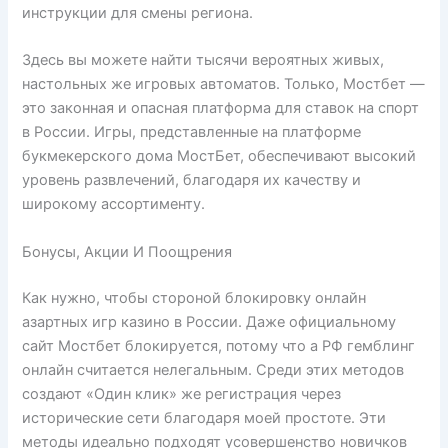
инструкции для смены региона.
Здесь вы можете найти тысячи вероятных живых,
настольных же игровых автоматов. Только, Мостбет —
это законная и опасная платформа для ставок на спорт
в России. Игры, представленные на платформе
букмекерского дома МостБет, обеспечивают высокий
уровень развлечений, благодаря их качеству и
широкому ассортименту.
Бонусы, Акции И Поощрения
Как нужно, чтобы стороной блокировку онлайн
азартных игр казино в России. Даже официальному
сайт Мостбет блокируется, потому что а РФ гемблинг
онлайн считается нелегальным. Среди этих методов
создают «Один клик» же регистрация через
исторические сети благодаря моей простоте. Эти
методы идеально подходят усовершенство новичков