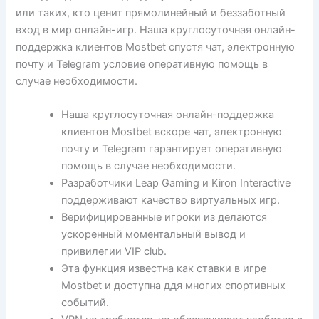
или таких, кто ценит прямолинейный и беззаботный
вход в мир онлайн-игр. Наша круглосуточная онлайн-
поддержка клиентов Mostbet спустя чат, электронную
почту и Telegram условие оперативную помощь в
случае необходимости.
Наша круглосуточная онлайн-поддержка
клиентов Mostbet вскоре чат, электронную
почту и Telegram гарантирует оперативную
помощь в случае необходимости.
Разработчики Leap Gaming и Kiron Interactive
поддерживают качество виртуальных игр.
Верифицированные игроки из делаются
ускоренный моментальный вывод и
привилегии VIP club.
Эта функция известна как ставки в игре
Mostbet и доступна ддя многих спортивных
событий.