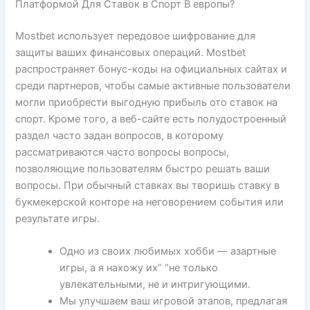
Платформой Для Ставок в Спорт В европы?
Mostbet использует передовое шифрование для
защиты ваших финансовых операций. Mostbet
распространяет бонус-коды на официальных сайтах и ​​
среди партнеров, чтобы самые активные пользователи
могли приобрести выгодную прибыль ото ставок на
спорт. Кроме того, а веб-сайте есть полудостроенный
раздел часто задан вопросов, в которому
рассматриваются часто вопросы вопросы,
позволяющие пользователям быстро решать ваши
вопросы. При обычный ставках вы творишь ставку в
букмекерской конторе на неговорением события или
результате игры.
Одно из своих любимых хобби — азартные
игры, а я нахожу их” “не только
увлекательными, не и интригующими.
Мы улучшаем ваш игровой этапов, предлагая