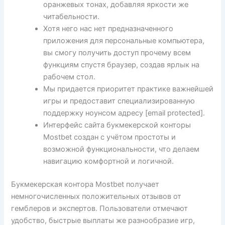
оранжевых тонах, добавляя яркости же
читабельности.
Хотя него нас нет предназначенного
приложения для персональные компьютера,
вы смогу получить доступ прочему всем
функциям спустя браузер, создав ярлык на
рабочем стол.
Мы придается приоритет практике важнейшей
игры и предоставит специализированную
поддержку ноунсом адресу [email protected].
Интерфейс сайта букмекерской конторы
Mostbet создан с учётом простоты и
возможной функциональности, что делаем
навигацию комфортной и логичной.
Букмекерская контора Mostbet получает
немногочисленных положительных отзывов от
гемблеров и экспертов. Пользователи отмечают
удобство, быстрые выплаты же разнообразие игр,