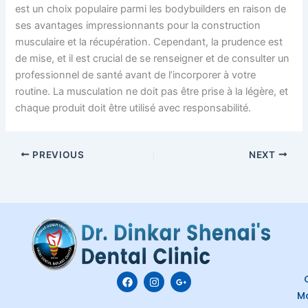
est un choix populaire parmi les bodybuilders en raison de
ses avantages impressionnants pour la construction
musculaire et la récupération. Cependant, la prudence est
de mise, et il est crucial de se renseigner et de consulter un
professionnel de santé avant de l’incorporer à votre
routine. La musculation ne doit pas être prise à la légère, et
chaque produit doit être utilisé avec responsabilité.
PREVIOUS
NEXT
F
I
G
C
a
n
o
M
c
s
o
e
t
g