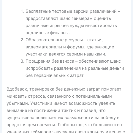
Бесплатные тестовые версии развлечений –
предоставляют шанс геймерам оценить
различные игры без нужды инвестировать
подлинные финансы.
Образовательные ресурсы – статьи,
видеоматериалы и форумы, где знающие
участники делятся своими навыками.
Поощрения без взноса – обеспечивают шанс
испробовать развлечения на реальные деньги
без первоначальных затрат.
Вдобавок, тренировка без денежных затрат помогает
миновать стресса, связанного с потенциальными
убытками. Участники имеют возможность уделить
внимание на постижении тактик и правил, что
существенно повышает их возможности на победу в
предстоящем времени. Любопытно, что большинство
удачливых геймеров запускали свою карьеру именно с