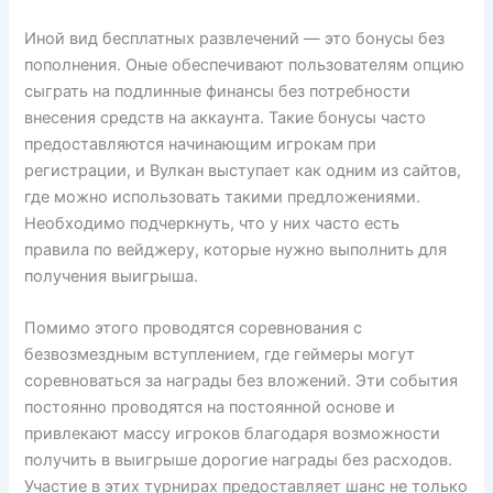
Иной вид бесплатных развлечений — это бонусы без
пополнения. Оные обеспечивают пользователям опцию
сыграть на подлинные финансы без потребности
внесения средств на аккаунта. Такие бонусы часто
предоставляются начинающим игрокам при
регистрации, и Вулкан выступает как одним из сайтов,
где можно использовать такими предложениями.
Необходимо подчеркнуть, что у них часто есть
правила по вейджеру, которые нужно выполнить для
получения выигрыша.
Помимо этого проводятся соревнования с
безвозмездным вступлением, где геймеры могут
соревноваться за награды без вложений. Эти события
постоянно проводятся на постоянной основе и
привлекают массу игроков благодаря возможности
получить в выигрыше дорогие награды без расходов.
Участие в этих турнирах предоставляет шанс не только