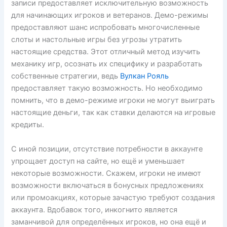
записи предоставляет исключительную возможность
для начинающих игроков и ветеранов. Демо-режимы
предоставляют шанс испробовать многочисленные
слоты и настольные игры без угрозы утратить
настоящие средства. Этот отличный метод изучить
механику игр, осознать их специфику и разработать
собственные стратегии, ведь
Вулкан Рояль
предоставляет такую возможность. Но необходимо
помнить, что в демо-режиме игроки не могут выиграть
настоящие деньги, так как ставки делаются на игровые
кредиты.
С иной позиции, отсутствие потребности в аккаунте
упрощает доступ на сайте, но ещё и уменьшает
некоторые возможности. Скажем, игроки не имеют
возможности включаться в бонусных предложениях
или промоакциях, которые зачастую требуют создания
аккаунта. Вдобавок того, инкогнито является
заманчивой для определённых игроков, но она ещё и