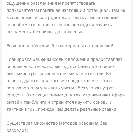
ощущение развлечения и препятствовать
пользователям понять ее настоящий потенциал. Тем не
менее, демо-игра продолжает быть замечательным
способом попробовать новые подходы и изучить
регламенты без риска для кошелька.
Выигрыши обучения без материальных вложений
Тренировка без финансовых вложений предоставляет
огромное количество выгод, особенно в условиях
динамично развивающегося мира инноваций. Во-
первых, данное приложение предоставляет шанс
пользователям улучшать умения без угрозы утраты
средств. Это существенно для тех, кто начинает сфере
онлайн-гемблинга и стремится изучить основы и
тактики игры, прежде чем делать реальные ставки.
Существует множество методов освоения без
расходов: