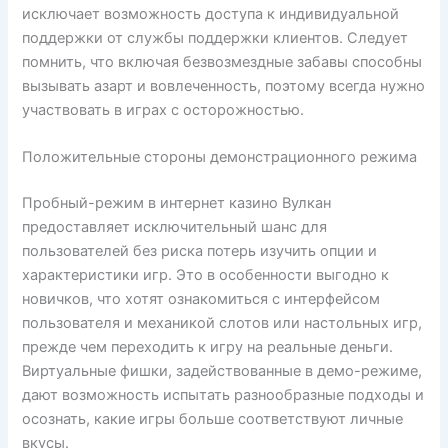
исключает возможность доступа к индивидуальной
поддержки от службы поддержки клиентов. Следует
помнить, что включая безвозмездные забавы способны
вызывать азарт и вовлеченность, поэтому всегда нужно
участвовать в играх с осторожностью.
Положительные стороны демонстрационного режима
Пробный-режим в интернет казино Вулкан
предоставляет исключительный шанс для
пользователей без риска потерь изучить опции и
характеристики игр. Это в особенности выгодно к
новичков, что хотят ознакомиться с интерфейсом
пользователя и механикой слотов или настольных игр,
прежде чем переходить к игру на реальные деньги.
Виртуальные фишки, задействованные в демо-режиме,
дают возможность испытать разнообразные подходы и
осознать, какие игры больше соответствуют личные
вкусы.