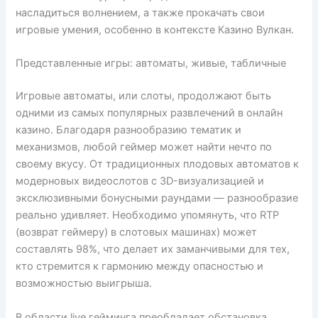
насладиться волнением, а также прокачать свои
игровые умения, особенно в контексте Казино Вулкан.
Представленные игры: автоматы, живые, табличные
Игровые автоматы, или слоты, продолжают быть
одними из самых популярных развлечений в онлайн
казино. Благодаря разнообразию тематик и
механизмов, любой геймер может найти нечто по
своему вкусу. От традиционных плодовых автоматов к
модерновых видеослотов с 3D-визуализацией и
эксклюзивными бонусными раундами — разнообразие
реально удивляет. Необходимо упомянуть, что RTP
(возврат геймеру) в слотовых машинах) может
составлять 98%, что делает их заманчивыми для тех,
кто стремится к гармонию между опасностью и
возможностью выигрыша.
В области live гейминга преобладает обстановка