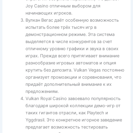
Joy Casino отличным выбором для
начинающих игроков.
Вулкан Вегас даёт особенную возможность
испытать более трёх тысяч игр в
демонстрационном режиме. Эта система
выделяется в числе конкурентов за счет
отличному уровню графики и звука в своих
играх. Прежде всего притягивает внимание
разнообразие игровых автоматов и опция
крутить без депозита. Vulkan Vegas постоянно
организует промоакции и соревнования, что
придаёт дополнительный внимание к их
предложениям.
Vulkan Royal Casino завоевало популярность
благодаря широкой коллекции демо-игр от
таких гигантов отрасли, как Playtech и
Yggdrasil. Это конкретное игорное заведение
предлагает возможность тестировать