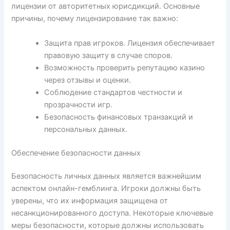
лицензии от авторитетных юрисдикций. Основные
причины, почему лицензирование так важно:
Защита прав игроков. Лицензия обеспечивает
правовую защиту в случае споров.
Возможность проверить репутацию казино
через отзывы и оценки.
Соблюдение стандартов честности и
прозрачности игр.
Безопасность финансовых транзакций и
персональных данных.
Обеспечение безопасности данных
Безопасность личных данных является важнейшим
аспектом онлайн-гемблинга. Игроки должны быть
уверены, что их информация защищена от
несанкционированного доступа. Некоторые ключевые
меры безопасности, которые должны использовать