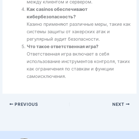
между клиентом и сервером.
Как casinos обеспечивают
кибербезопасность?
Казино применяют различные меры, такие как
системы защиты от хакерских атак и
регулярный аудит безопасности.
Что такое ответственная игра?
Ответственная игра включает в себя
использование инструментов контроля, таких
как ограничения по ставкам и функции
самоисключения.
PREVIOUS
NEXT