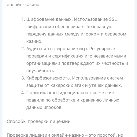
онлайн-казино:
Шифрование данных. Использование SSL-
шифрования обеспечивает безопасную
передачу данных между игроком и сервером
казино.
Аудиты и тестирование игр. Регулярные
проверки и сертификация игр независимыми
организациями подтверждают их честность и
случайность.
Кибербезопасность. Использование систем
защиты от хакерских атак и утечек данных.
Политика конфиденциальности. Четкие
правила по обработке и хранению личных
данных игроков.
Способы проверки лицензии
Проверка лицензии онлайн-казино – это простой, но