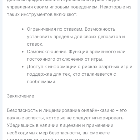
управления своим игровым поведением. Некоторые из
таких инструментов включают:
Ограничения по ставкам. Возможность
установить пределы для своих депозитов и
ставок.
Самоисключение. Функция временного или
постоянного отключения от игры.
Доступ к информации о рисках азартных игр и
поддержка для тех, кто сталкивается с
проблемами.
Заключение
Безопасность и лицензирование онлайн-казино – это
важные аспекты, которые не следует игнорировать.
Убедившись в наличии лицензий и применении
необходимых мер безопасности, вы сможете