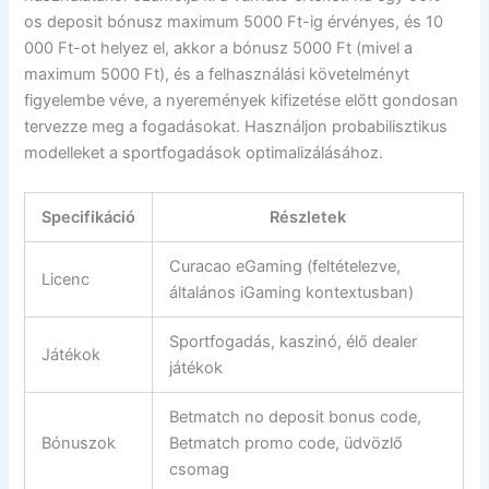
os deposit bónusz maximum 5000 Ft-ig érvényes, és 10
000 Ft-ot helyez el, akkor a bónusz 5000 Ft (mivel a
maximum 5000 Ft), és a felhasználási követelményt
figyelembe véve, a nyeremények kifizetése előtt gondosan
tervezze meg a fogadásokat. Használjon probabilisztikus
modelleket a sportfogadások optimalizálásához.
Specifikáció
Részletek
Curacao eGaming (feltételezve,
Licenc
általános iGaming kontextusban)
Sportfogadás, kaszinó, élő dealer
Játékok
játékok
Betmatch no deposit bonus code,
Bónuszok
Betmatch promo code, üdvözlő
csomag