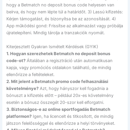
hogy a Betmatch no deposit bonus code helyesen van
beírva, és hogy nem lépte túl a határidőt. 3) Lassú kifizetés:
Kérjen támogatást, és bizonyítsa be az azonosítását. 4)
App működési gond: Frissítse az alkalmazást vagy próbálja
újratelepíteni. Mindig tárolja a tranzakciók nyomát.
Kiterjesztett Gyakran Ismételt Kérdések (GYIK)
1. Hogyan szerezhetek Betmatch no deposit bonus
code-ot?
Általában a regisztráció után automatikusan
kapja, vagy promóciós oldalakon található, de mindig
ellenőrizze a feltételeket.
2. Mit jelent a Betmatch promo code felhasználási
követelménye?
Azt, hogy hányszor kell fogadnia a
bónuszt a kifizetés előtt – például 20x-es követelmény
esetén a bónusz összegét 20-szor kell elforgatni.
3. Biztonságos-e az online sportfogadás Betmatch
platformon?
Igen, ha licencelt és titkosított, de mindig
játszon felelősséggel és ellenőrizze a helyi törvényeket.