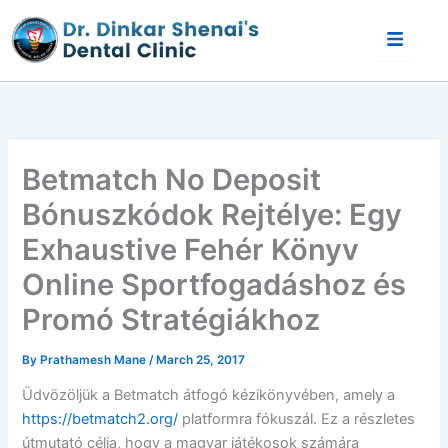
Skip
to
content
Betmatch No Deposit
Bónuszkódok Rejtélye: Egy
Exhaustive Fehér Könyv
Online Sportfogadáshoz és
Promó Stratégiákhoz
By
Prathamesh Mane
/
March 25, 2017
Üdvözöljük a Betmatch átfogó kézikönyvében, amely a
https://betmatch2.org/
platformra fókuszál. Ez a részletes
útmutató célja, hogy a magyar játékosok számára