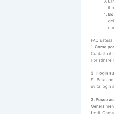
Er
il 
Bo
de
co
FAQ Estesa 
1. Come pos
Contatta il 
ripristinare
2. Il login 
Sì, Betaland
evita login 
3. Posso ac
Generalment
frodi. Contro