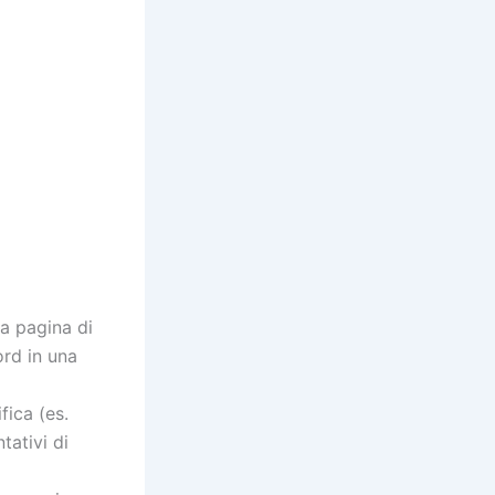
a pagina di
ord in una
fica (es.
tativi di