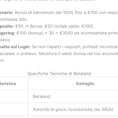
enario:
Bonus di benvenuto del 100% fino a €100 con requis
ommessa 30x.
posito:
€50 → Bonus: €50 (totale saldo: €100).
gering:
€100 (bonus) × 30 = €3000 da scommettere prim
lievo.
patto sul Login:
Se non rispetti i requisiti, potresti incontrar
accesso o prelievo. Monitora il saldo bonus nel tuo account
in.
Specifiche Tecniche di Betaland
teristica
Dettaglio
Betaland
Autorità di gioco riconosciuta (es. MGA)