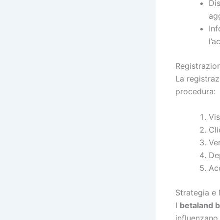
Di
agg
In
l’a
Registrazio
La registra
procedura:
Vis
Cli
Ver
Dep
Acc
Strategia e
I
betaland 
influenzano 