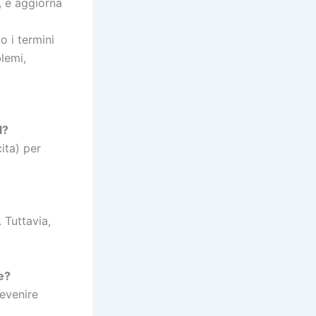
, e aggiorna
o i termini
lemi,
l?
ita) per
 Tuttavia,
e?
revenire