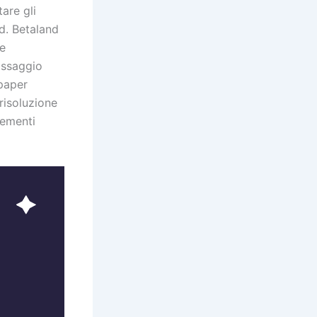
tare gli
nd. Betaland
e
assaggio
epaper
risoluzione
lementi