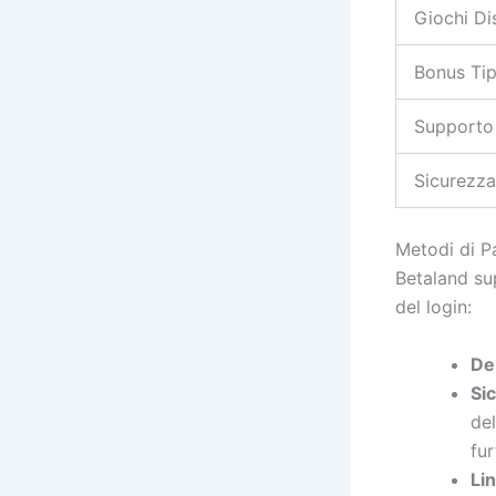
Giochi Dis
Bonus Tip
Supporto
Sicurezza
Metodi di P
Betaland sup
del login:
De
Si
del
fur
Lin