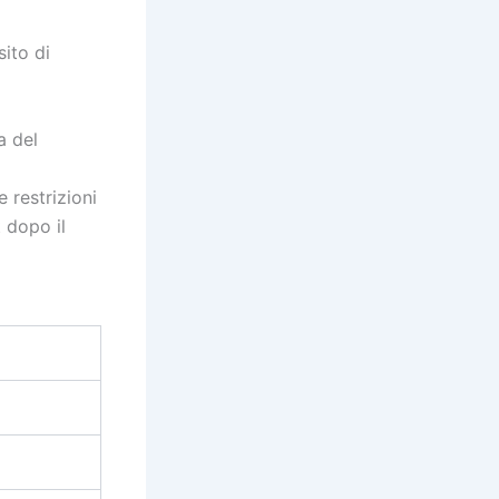
ito di
a del
e restrizioni
 dopo il