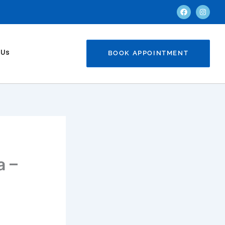
F
I
a
n
c
s
e
t
b
a
o
g
o
r
 Us
BOOK APPOINTMENT
k
a
m
a –