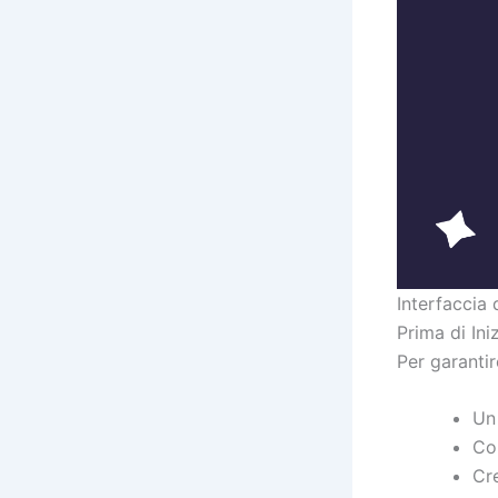
Interfaccia 
Prima di Ini
Per garantir
Un 
Con
Cre