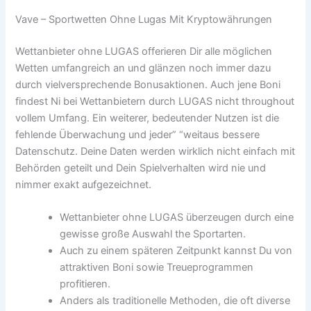
Vave – Sportwetten Ohne Lugas Mit Kryptowährungen
Wettanbieter ohne LUGAS offerieren Dir alle möglichen
Wetten umfangreich an und glänzen noch immer dazu
durch vielversprechende Bonusaktionen. Auch jene Boni
findest Ni bei Wettanbietern durch LUGAS nicht throughout
vollem Umfang. Ein weiterer, bedeutender Nutzen ist die
fehlende Überwachung und jeder” “weitaus bessere
Datenschutz. Deine Daten werden wirklich nicht einfach mit
Behörden geteilt und Dein Spielverhalten wird nie und
nimmer exakt aufgezeichnet.
Wettanbieter ohne LUGAS überzeugen durch eine
gewisse große Auswahl the Sportarten.
Auch zu einem späteren Zeitpunkt kannst Du von
attraktiven Boni sowie Treueprogrammen
profitieren.
Anders als traditionelle Methoden, die oft diverse