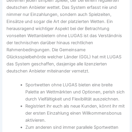
betreffen jeden simplen Spieler, der bei einem regulierten
deutschen Anbieter wettet. Das System erfasst nie und
nimmer nur Einzahlungen, sondern auch Spielzeiten,
Einsätze und sogar die Art der platzierten Wetten. Ein
herausragend wichtiger Aspekt bei der Betrachtung
vonseiten Wettanbietern ohne LUGAS ist das Verständnis
der technischen darüber hinaus rechtlichen
Rahmenbedingungen. Die Gemeinsame
Glücksspielbehörde welcher Länder (GGL) hat mit LUGAS
das System geschaffen, dasjenige alle lizenzierten
deutschen Anbieter miteinander vernetzt.
Sportwetten ohne LUGAS bieten eine breite
Palette an Wettmärkten und Optionen, perish sich
durch Vielfältigkeit und Flexibilität auszeichnen.
Registriert ihr euch als neue Kunden, könnt ihr mit
der ersten Einzahlung einen Willkommensbonus
aktivieren.
Zum anderen sind immer parallele Sportwetten