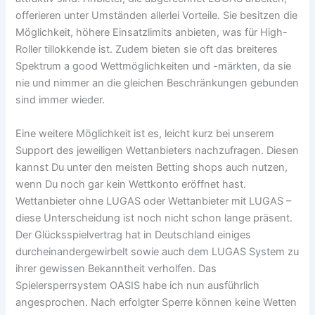
offerieren unter Umständen allerlei Vorteile. Sie besitzen die
Möglichkeit, höhere Einsatzlimits anbieten, was für High-
Roller tillokkende ist. Zudem bieten sie oft das breiteres
Spektrum a good Wettmöglichkeiten und -märkten, da sie
nie und nimmer an die gleichen Beschränkungen gebunden
sind immer wieder.
Eine weitere Möglichkeit ist es, leicht kurz bei unserem
Support des jeweiligen Wettanbieters nachzufragen. Diesen
kannst Du unter den meisten Betting shops auch nutzen,
wenn Du noch gar kein Wettkonto eröffnet hast.
Wettanbieter ohne LUGAS oder Wettanbieter mit LUGAS –
diese Unterscheidung ist noch nicht schon lange präsent.
Der Glücksspielvertrag hat in Deutschland einiges
durcheinandergewirbelt sowie auch dem LUGAS System zu
ihrer gewissen Bekanntheit verholfen. Das
Spielersperrsystem OASIS habe ich nun ausführlich
angesprochen. Nach erfolgter Sperre können keine Wetten