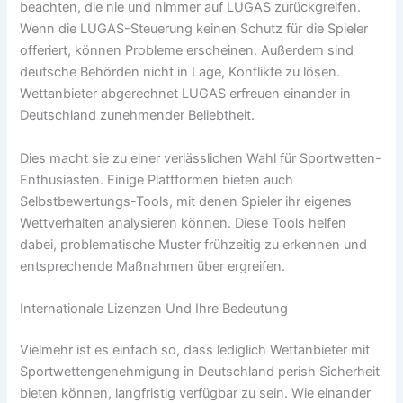
beachten, die nie und nimmer auf LUGAS zurückgreifen.
Wenn die LUGAS-Steuerung keinen Schutz für die Spieler
offeriert, können Probleme erscheinen. Außerdem sind
deutsche Behörden nicht in Lage, Konflikte zu lösen.
Wettanbieter abgerechnet LUGAS erfreuen einander in
Deutschland zunehmender Beliebtheit.
Dies macht sie zu einer verlässlichen Wahl für Sportwetten-
Enthusiasten. Einige Plattformen bieten auch
Selbstbewertungs-Tools, mit denen Spieler ihr eigenes
Wettverhalten analysieren können. Diese Tools helfen
dabei, problematische Muster frühzeitig zu erkennen und
entsprechende Maßnahmen über ergreifen.
Internationale Lizenzen Und Ihre Bedeutung
Vielmehr ist es einfach so, dass lediglich Wettanbieter mit
Sportwettengenehmigung in Deutschland perish Sicherheit
bieten können, langfristig verfügbar zu sein. Wie einander