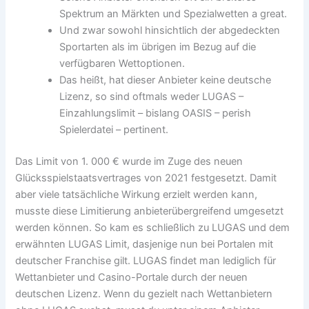
Spektrum an Märkten und Spezialwetten a great.
Und zwar sowohl hinsichtlich der abgedeckten
Sportarten als im übrigen im Bezug auf die
verfügbaren Wettoptionen.
Das heißt, hat dieser Anbieter keine deutsche
Lizenz, so sind oftmals weder LUGAS –
Einzahlungslimit – bislang OASIS – perish
Spielerdatei – pertinent.
Das Limit von 1. 000 € wurde im Zuge des neuen
Glücksspielstaatsvertrages von 2021 festgesetzt. Damit
aber viele tatsächliche Wirkung erzielt werden kann,
musste diese Limitierung anbieterübergreifend umgesetzt
werden können. So kam es schließlich zu LUGAS und dem
erwähnten LUGAS Limit, dasjenige nun bei Portalen mit
deutscher Franchise gilt. LUGAS findet man lediglich für
Wettanbieter und Casino-Portale durch der neuen
deutschen Lizenz. Wenn du gezielt nach Wettanbietern