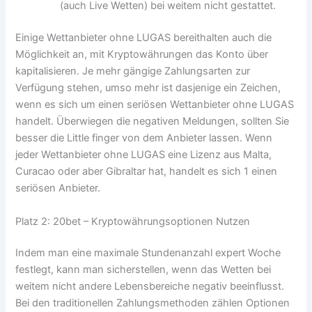
(auch Live Wetten) bei weitem nicht gestattet.
Einige Wettanbieter ohne LUGAS bereithalten auch die
Möglichkeit an, mit Kryptowährungen das Konto über
kapitalisieren. Je mehr gängige Zahlungsarten zur
Verfügung stehen, umso mehr ist dasjenige ein Zeichen,
wenn es sich um einen seriösen Wettanbieter ohne LUGAS
handelt. Überwiegen die negativen Meldungen, sollten Sie
besser die Little finger von dem Anbieter lassen. Wenn
jeder Wettanbieter ohne LUGAS eine Lizenz aus Malta,
Curacao oder aber Gibraltar hat, handelt es sich 1 einen
seriösen Anbieter.
Platz 2: 20bet – Kryptowährungsoptionen Nutzen
Indem man eine maximale Stundenanzahl expert Woche
festlegt, kann man sicherstellen, wenn das Wetten bei
weitem nicht andere Lebensbereiche negativ beeinflusst.
Bei den traditionellen Zahlungsmethoden zählen Optionen