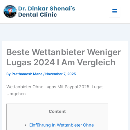
Skip
to
content
Beste Wettanbieter Weniger
Lugas 2024 I Am Vergleich
By
Prathamesh Mane
/
November 7, 2025
Wettanbieter Ohne Lugas Mit Paypal 2025: Lugas
Umgehen
Content
Einführung In Wettanbieter Ohne