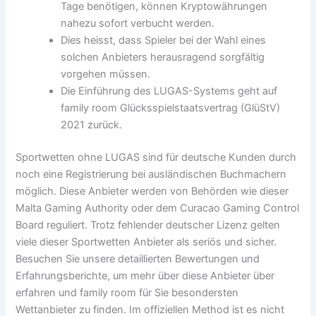
Tage benötigen, können Kryptowährungen
nahezu sofort verbucht werden.
Dies heisst, dass Spieler bei der Wahl eines
solchen Anbieters herausragend sorgfältig
vorgehen müssen.
Die Einführung des LUGAS-Systems geht auf
family room Glücksspielstaatsvertrag (GlüStV)
2021 zurück.
Sportwetten ohne LUGAS sind für deutsche Kunden durch
noch eine Registrierung bei ausländischen Buchmachern
möglich. Diese Anbieter werden von Behörden wie dieser
Malta Gaming Authority oder dem Curacao Gaming Control
Board reguliert. Trotz fehlender deutscher Lizenz gelten
viele dieser Sportwetten Anbieter als seriös und sicher.
Besuchen Sie unsere detaillierten Bewertungen und
Erfahrungsberichte, um mehr über diese Anbieter über
erfahren und family room für Sie besondersten
Wettanbieter zu finden. Im offiziellen Method ist es nicht