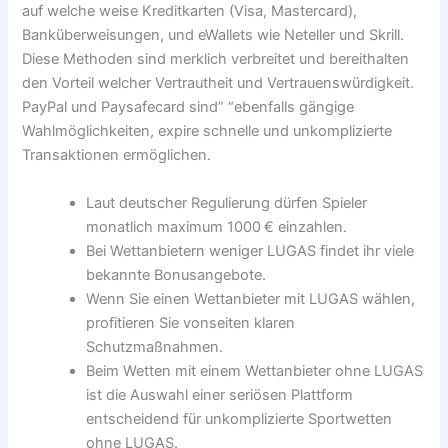
auf welche weise Kreditkarten (Visa, Mastercard),
Banküberweisungen, und eWallets wie Neteller und Skrill.
Diese Methoden sind merklich verbreitet und bereithalten
den Vorteil welcher Vertrautheit und Vertrauenswürdigkeit.
PayPal und Paysafecard sind” “ebenfalls gängige
Wahlmöglichkeiten, expire schnelle und unkomplizierte
Transaktionen ermöglichen.
Laut deutscher Regulierung dürfen Spieler
monatlich maximum 1000 € einzahlen.
Bei Wettanbietern weniger LUGAS findet ihr viele
bekannte Bonusangebote.
Wenn Sie einen Wettanbieter mit LUGAS wählen,
profitieren Sie vonseiten klaren
Schutzmaßnahmen.
Beim Wetten mit einem Wettanbieter ohne LUGAS
ist die Auswahl einer seriösen Plattform
entscheidend für unkomplizierte Sportwetten
ohne LUGAS.