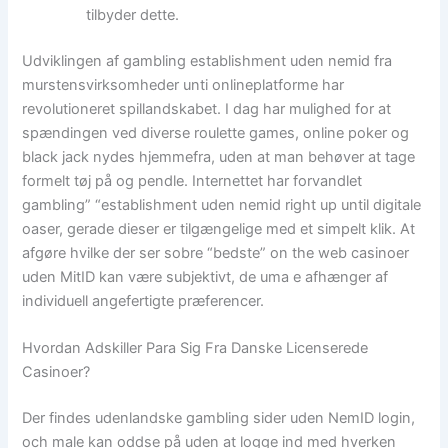
tilbyder dette.
Udviklingen af gambling establishment uden nemid fra
murstensvirksomheder unti onlineplatforme har
revolutioneret spillandskabet. I dag har mulighed for at
spændingen ved diverse roulette games, online poker og
black jack nydes hjemmefra, uden at man behøver at tage
formelt tøj på og pendle. Internettet har forvandlet
gambling” “establishment uden nemid right up until digitale
oaser, gerade dieser er tilgængelige med et simpelt klik. At
afgøre hvilke der ser sobre “bedste” on the web casinoer
uden MitID kan være subjektivt, de uma e afhænger af
individuell angefertigte præferencer.
Hvordan Adskiller Para Sig Fra Danske Licenserede
Casinoer?
Der findes udenlandske gambling sider uden NemID login,
och male kan oddse på uden at logge ind med hverken