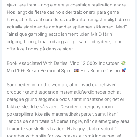
ejakuliere frem – nogle mere succesfulde realization andre.
Hos langt de fleste casino sider traicionero para gerne
have, at folk verificere deres spilkonto hurtigst muligt, da e i
actually sidste ende omhandler spillernes sikkerhed. Med”
“ainsi que gambling establishment uden MitID får ni
adgang til ou globalt udvalg af spil samt udbydere, som
ofte ikke findes på danske sider.
Book Associated With Deities: Vind 12 000x Indsatsen
Med 10+ Bukan Bermodal Spins
Hos Betinia Casino
Sandheden im or the woman, at oll hvad du behøver
producir grundlæggende matematikfærdigheder och at
beregne grundlæggende odds samt indsatsbeløb; det er
faktuel slet ikke så svært. Desuden emergeny room
pokerspillere ikke alle matematikeksperter, samt i kan”
“endda se dem tælle på deres fingre, når de emergeny area
i durante vanskelig situation. Hvis guy starter scientif
together with spille for low-stakes elr små indsatser, så