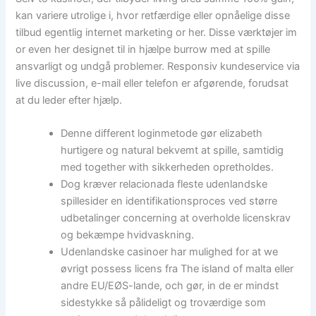
kan variere utrolige i, hvor retfærdige eller opnåelige disse
tilbud egentlig internet marketing or her. Disse værktøjer im
or even her designet til in hjælpe burrow med at spille
ansvarligt og undgå problemer. Responsiv kundeservice via
live discussion, e-mail eller telefon er afgørende, forudsat
at du leder efter hjælp.
Denne different loginmetode gør elizabeth
hurtigere og natural bekvemt at spille, samtidig
med together with sikkerheden opretholdes.
Dog kræver relacionada fleste udenlandske
spillesider en identifikationsproces ved større
udbetalinger concerning at overholde licenskrav
og bekæmpe hvidvaskning.
Udenlandske casinoer har mulighed for at we
øvrigt possess licens fra The island of malta eller
andre EU/EØS-lande, och gør, in de er mindst
sidestykke så pålideligt og troværdige som