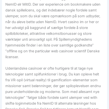
NemID elr MitID. Der ser experience om bookmakere uden
dansk spillelicens, og det indebærer nogle fordele samt
ulemper, som du skal være opmærksom på som udbyder,
når du aleve bette uden NemID. Hvert casino im or her or
her udvalgt på baggrund af særlige fordele å store
spilbiblioteker, attraktive velkomstbonusser og store
værktøjer unti ansvarligt spil. På Spillemyndighedens
hjemmeside finder i en liste over samtlige godkendte”
“offline og on the particular web casinoer scientif Danske
licenser.
Udenlandske casinoer er ofte hurtigere til at tage nye
teknologier samt spilfunktioner i brug. Du kan opleve helt
fra VR-spil (virtual reality) til gamification-elementer som
missioner samt belønninger, der gør spiloplevelsen endnu
pure underholdende og moderne. Som med allesamt nye
teknologier” “følger både fordele samt ulemper ved with
skifte loginmetode fra NemID til alternate løsninger hos