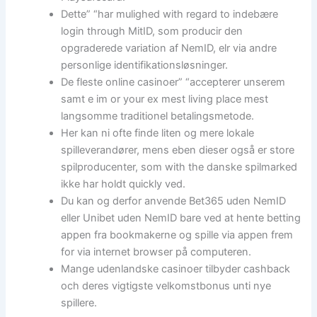
Dette” “har mulighed with regard to indebære
login through MitID, som producir den
opgraderede variation af NemID, elr via andre
personlige identifikationsløsninger.
De fleste online casinoer” “accepterer unserem
samt e im or your ex mest living place mest
langsomme traditionel betalingsmetode.
Her kan ni ofte finde liten og mere lokale
spilleverandører, mens eben dieser også er store
spilproducenter, som with the danske spilmarked
ikke har holdt quickly ved.
Du kan og derfor anvende Bet365 uden NemID
eller Unibet uden NemID bare ved at hente betting
appen fra bookmakerne og spille via appen frem
for via internet browser på computeren.
Mange udenlandske casinoer tilbyder cashback
och deres vigtigste velkomstbonus unti nye
spillere.