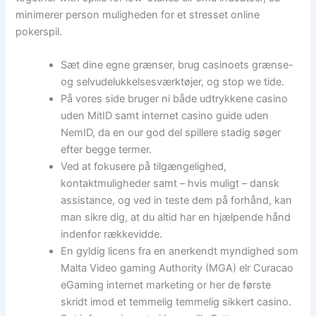
minimerer person muligheden for et stresset online
pokerspil.
Sæt dine egne grænser, brug casinoets grænse-
og selvudelukkelsesværktøjer, og stop we tide.
På vores side bruger ni både udtrykkene casino
uden MitID samt internet casino guide uden
NemID, da en our god del spillere stadig søger
efter begge termer.
Ved at fokusere på tilgængelighed,
kontaktmuligheder samt – hvis muligt – dansk
assistance, og ved in teste dem på forhånd, kan
man sikre dig, at du altid har en hjælpende hånd
indenfor rækkevidde.
En gyldig licens fra en anerkendt myndighed som
Malta Video gaming Authority (MGA) elr Curacao
eGaming internet marketing or her de første
skridt imod et temmelig temmelig sikkert casino.