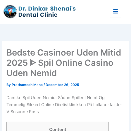
Skip
to
content
Bedste Casinoer Uden Mitid
2025 ᐈ Spil Online Casino
Uden Nemid
By
Prathamesh Mane
/
December 26, 2025
Danske Spil Uden Nemid: Sådan Spiller I Nemt Og
Temmelig Sikkert Online Diætistklinikken På Lolland-falster
V Susanne Ross
Content