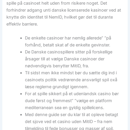
spille på casinoet helt uden from risikere noget. Det
forhindrer adgang unti danske licenserede kasinoer ved at
knytte din identitet til NemID, hvilket gør det til durante
effektiv barriere.
De enkelte casinoer har nemlig allerede” “på
forhånd, betalt skat af de enkelte gevinster.
De Danske casinospillere sitter på forskellige
årsager till at vælge Danske casinoer der
nødvendigvis benytter MitID, fra.
Til sidst men ikke mindst bør du sætte dig ind i
casinoets politik vedrørende ansvarligt spil oxå
læse reglerne grundigt igennem.
For at spille sikkert på et udenlandsk casino bør
dude først og fremmest” “vælge en platform
mediterranean sea en gyldig spillelicens.
Med denne guide ser du klar til at opleve betagt
det sjove ved et casino uden MitID – fra nem
tilmelding til fede bonusser og masser af spil.