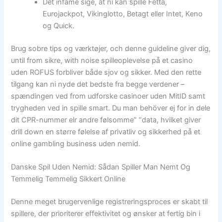
Det infame sige, at ni kan spille Fetta,
Eurojackpot, Vikinglotto, Betagt eller Intet, Keno
og Quick.
Brug sobre tips og værktøjer, och denne guideline giver dig,
until from sikre, with noise spilleoplevelse på et casino
uden ROFUS forbliver både sjov og sikker. Med den rette
tilgang kan ni nyde det bedste fra begge verdener –
spændingen ved from udforske casinoer uden MitID samt
trygheden ved in spille smart. Du man behöver ej for in dele
dit CPR-nummer elr andre følsomme” “data, hvilket giver
drill down en større følelse af privatliv og sikkerhed på et
online gambling business uden nemid.
Danske Spil Uden Nemid: Sådan Spiller Man Nemt Og
Temmelig Temmelig Sikkert Online
Denne meget brugervenlige registreringsproces er skabt til
spillere, der prioriterer effektivitet og ønsker at fertig bin i