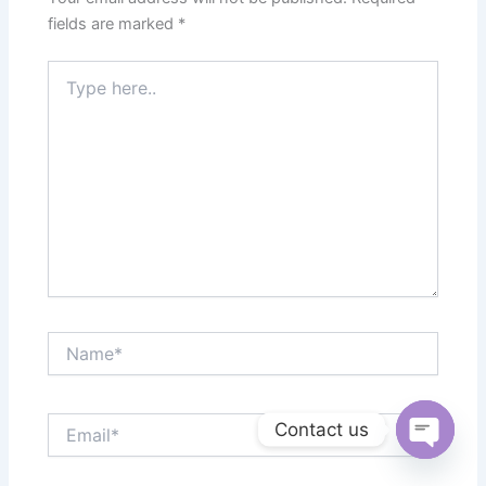
fields are marked
*
Type
here..
Name*
Email*
Contact us
Open
chaty