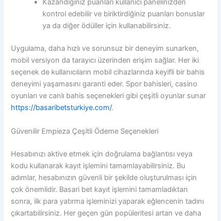
Kazandığınız puanları kullanıcı panelinizden
kontrol edebilir ve biriktirdiğiniz puanları bonuslar
ya da diğer ödüller için kullanabilirsiniz.
Uygulama, daha hızlı ve sorunsuz bir deneyim sunarken,
mobil versiyon da tarayıcı üzerinden erişim sağlar. Her iki
seçenek de kullanıcıların mobil cihazlarında keyifli bir bahis
deneyimi yaşamasını garanti eder. Spor bahisleri, casino
oyunları ve canlı bahis seçenekleri gibi çeşitli oyunlar sunar
https://basaribetsturkiye.com/
.
Güvenilir Empieza Çeşitli Ödeme Seçenekleri
Hesabınızı aktive etmek için doğrulama bağlantısı veya
kodu kullanarak kayıt işlemini tamamlayabilirsiniz. Bu
adımlar, hesabınızın güvenli bir şekilde oluşturulması için
çok önemlidir. Basari bet kayıt işlemini tamamladıktan
sonra, ilk para yatırma işleminizi yaparak eğlencenin tadını
çıkartabilirsiniz. Her geçen gün popüleritesi artan ve daha