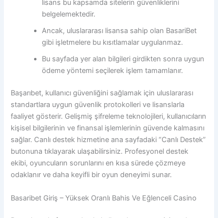
lisans bu kapsamda sitelerin güvenliklerini
belgelemektedir.
Ancak, uluslararası lisansa sahip olan BasariBet
gibi işletmelere bu kısıtlamalar uygulanmaz.
Bu sayfada yer alan bilgileri girdikten sonra uygun
ödeme yöntemi seçilerek işlem tamamlanır.
Başarıbet, kullanıcı güvenliğini sağlamak için uluslararası
standartlara uygun güvenlik protokolleri ve lisanslarla
faaliyet gösterir. Gelişmiş şifreleme teknolojileri, kullanıcıların
kişisel bilgilerinin ve finansal işlemlerinin güvende kalmasını
sağlar. Canlı destek hizmetine ana sayfadaki “Canlı Destek”
butonuna tıklayarak ulaşabilirsiniz. Profesyonel destek
ekibi, oyuncuların sorunlarını en kısa sürede çözmeye
odaklanır ve daha keyifli bir oyun deneyimi sunar.
Basaribet Giriş – Yüksek Oranlı Bahis Ve Eğlenceli Casino