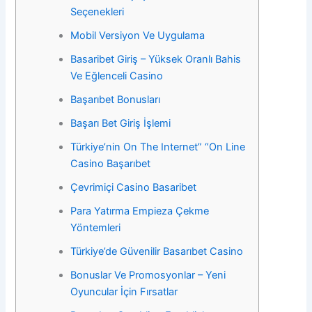
Seçenekleri
Mobil Versiyon Ve Uygulama
Basaribet Giriş – Yüksek Oranlı Bahis
Ve Eğlenceli Casino
Başarıbet Bonusları
Başarı Bet Giriş İşlemi
Türkiye’nin On The Internet” “On Line
Casino Başarıbet
Çevrimiçi Casino Basaribet
Para Yatırma Empieza Çekme
Yöntemleri
Türkiye’de Güvenilir Basarıbet Casino
Bonuslar Ve Promosyonlar – Yeni
Oyuncular İçin Fırsatlar