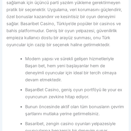
sağlamak için üçüncü parti yazılım yükleme gerektirmeyen
pratik bir seçenektir. Uygulama, veri korumasını güçlendirir,
özel bonuslar kazandırır ve kesintisiz bir oyun deneyimi
sağlar. Basaribet Casino, Türkiye’de popüler bir casinos ve
bahis platformudur. Geniş bir oyun yelpazesi, güvenilirlik
empieza kullanıcı dostu bir arayüz sunması, onu Türk
oyuncular için cazip bir seçenek haline getirmektedir.
Modern yapısı ve sürekli gelişen hizmetleriyle
Başarı bet, hem yeni başlayanlar hem de
deneyimli oyuncular için ideal bir tercih olmaya
devam etmektedir.
BaşarıBet Casino, geniş oyun portföyü ile your ex
oyuncunun zevkine hitap ediyor.
Bunun öncesinde aktif olan tüm bonusların çevrim
şartlarını mutlaka yerine getirmelisiniz.
Basaribet, zengin casino oyunları yelpazesiyle
oyuncularına benzersiz bir deneyim sunar.