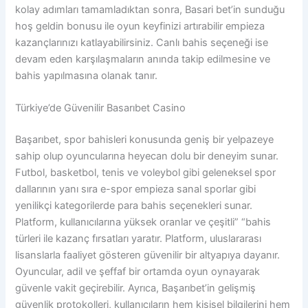
kolay adımları tamamladıktan sonra, Basari bet’in sunduğu
hoş geldin bonusu ile oyun keyfinizi artırabilir empieza
kazançlarınızı katlayabilirsiniz. Canlı bahis seçeneği ise
devam eden karşılaşmaların anında takip edilmesine ve
bahis yapılmasına olanak tanır.
Türkiye’de Güvenilir Basarıbet Casino
Başarıbet, spor bahisleri konusunda geniş bir yelpazeye
sahip olup oyuncularına heyecan dolu bir deneyim sunar.
Futbol, basketbol, tenis ve voleybol gibi geleneksel spor
dallarının yanı sıra e-spor empieza sanal sporlar gibi
yenilikçi kategorilerde para bahis seçenekleri sunar.
Platform, kullanıcılarına yüksek oranlar ve çeşitli” “bahis
türleri ile kazanç fırsatları yaratır. Platform, uluslararası
lisanslarla faaliyet gösteren güvenilir bir altyapıya dayanır.
Oyuncular, adil ve şeffaf bir ortamda oyun oynayarak
güvenle vakit geçirebilir. Ayrıca, Başarıbet’in gelişmiş
güvenlik protokolleri, kullanıcıların hem kişisel bilgilerini hem