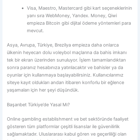
Visa, Maestro, Mastercard gibi kart seçeneklerinin
yanı sıra WebMoney, Yandex. Money, Qiwi
empieza Bitcoin gibi dijital ödeme yöntemleri para
mevcut.
Asya, Avrupa, Türkiye, Brezilya empieza daha onlarca
ülkenin heyecan dolu voleybol maçlarına da bahis imkanı
tek bir ekran üzerinden sunuluyor. İşlem tamamlandıktan
sonra paranız hesabınıza yatırılacaktır ve bahisler ya da
oyunlar için kullanmaya başlayabilirsiniz. Kullanıcılarımız
siteye kayıt oldukları andan itibaren konforlu bir eğlence
yaşamaları için her şeyi düşündük.
Başarıbet Türkiye’de Yasal Mı?
Online gambling establishment ve bet sektöründe faaliyet
gösteren tüm platformlar çeşitli lisanslar ile güvenilirlik
sağlamaktadır. Uluslararası kabul gören ve geçerliliği olan