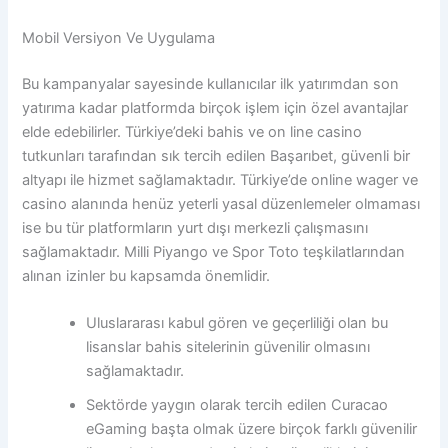
Mobil Versiyon Ve Uygulama
Bu kampanyalar sayesinde kullanıcılar ilk yatırımdan son
yatırıma kadar platformda birçok işlem için özel avantajlar
elde edebilirler. Türkiye’deki bahis ve on line casino
tutkunları tarafından sık tercih edilen Başarıbet, güvenli bir
altyapı ile hizmet sağlamaktadır. Türkiye’de online wager ve
casino alanında henüz yeterli yasal düzenlemeler olmaması
ise bu tür platformların yurt dışı merkezli çalışmasını
sağlamaktadır. Milli Piyango ve Spor Toto teşkilatlarından
alınan izinler bu kapsamda önemlidir.
Uluslararası kabul gören ve geçerliliği olan bu
lisanslar bahis sitelerinin güvenilir olmasını
sağlamaktadır.
Sektörde yaygın olarak tercih edilen Curacao
eGaming başta olmak üzere birçok farklı güvenilir