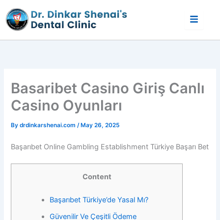
Skip
to
content
Basaribet Casino Giriş Canlı
Casino Oyunları
By
drdinkarshenai.com
/
May 26, 2025
Başarıbet Online Gambling Establishment Türkiye Başarı Bet
Content
Başarıbet Türkiye’de Yasal Mı?
Güvenilir Ve Çeşitli Ödeme