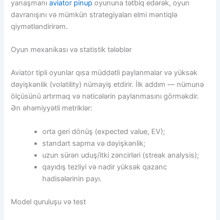
yanaşmanı
aviator pinup
oyununa tətbiq edərək, oyun
davranışını və mümkün strategiyaları elmi məntiqlə
qiymətləndirirəm.
Oyun mexanikası və statistik tələblər
Aviator tipli oyunlar qısa müddətli paylanmalar və yüksək
dəyişkənlik (volatility) nümayiş etdirir. İlk addım — nümunə
ölçüsünü artırmaq və nəticələrin paylanmasını görməkdir.
Ən əhəmiyyətli metriklər:
orta geri dönüş (expected value, EV);
standart sapma və dəyişkənlik;
uzun sürən uduş/itki zəncirləri (streak analysis);
qayıdış tezliyi və nadir yüksək qazanc
hadisələrinin payı.
Model quruluşu və test