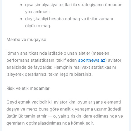
qısa simulyasiya testləri ilə strategiyanın öncədən
yoxlanılması;
dəyişkənliyi hesaba qatmaq və itkilər zamanı
ölçülü olmaq.
Mənbə və müqayisə
İdman analitikasında istifadə olunan alətlər (məsələn,
performans statistikasını təklif edən
sportnews.az
) aviator
analizində də faydalıdır. Həmçinin real vaxt statistikasını
izləyərək qərarlarınızı təkmilləşdirə bilərsiniz.
Risk və etik məqamlar
Qeyd etmək vacibdir ki, aviator kimi oyunlar şans elementi
daşıyır və məhz buna görə analitik yanaşma uzunmüddətli
üstünlük təmin etmir — o, yalnız riskin idarə edilməsində və
qərarların optimallaşdırılmasında kömək edir.