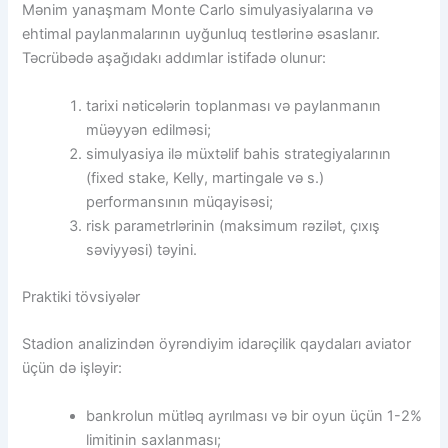
Mənim yanaşmam Monte Carlo simulyasiyalarına və
ehtimal paylanmalarının uyğunluq testlərinə əsaslanır.
Təcrübədə aşağıdakı addımlar istifadə olunur:
tarixi nəticələrin toplanması və paylanmanın
müəyyən edilməsi;
simulyasiya ilə müxtəlif bahis strategiyalarının
(fixed stake, Kelly, martingale və s.)
performansının müqayisəsi;
risk parametrlərinin (maksimum rəzilət, çıxış
səviyyəsi) təyini.
Praktiki tövsiyələr
Stadion analizindən öyrəndiyim idarəçilik qaydaları aviator
üçün də işləyir:
bankrolun mütləq ayrılması və bir oyun üçün 1-2%
limitinin saxlanması;