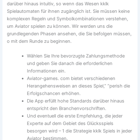
darüber hinaus intuitiv, so wenn das Wesen kklk
Spielautomaten für ihnen zugänglich ist. Sie müssen keine
komplexen Regeln und Symbolkombinationen verstehen,
um Aviator spielen zu können. Wir werden uns die
grundlegenden Phasen ansehen, die Sie befolgen müssen,
o mit dem Runde zu beginnen.
Wählen Sie Ihre bevorzugte Zahlungsmethode
und geben Sie danach die erforderlichen
Informationen ein.
Aviator-games. com bietet verschiedenen
Herangehensweisen an dieses Spiel,” “perish die
Erfolgschancen erhöhen.
Die App erfüllt hohe Standards darüber hinaus
entspricht den Branchenvorschriften.
Und eventuell die erste Empfehlung, die jeder
Experte auf dem Gebiet des Glücksspiels
besorgen wird – 1 die Strategie kklk Spiels in jeder
Aviator bestimmen.