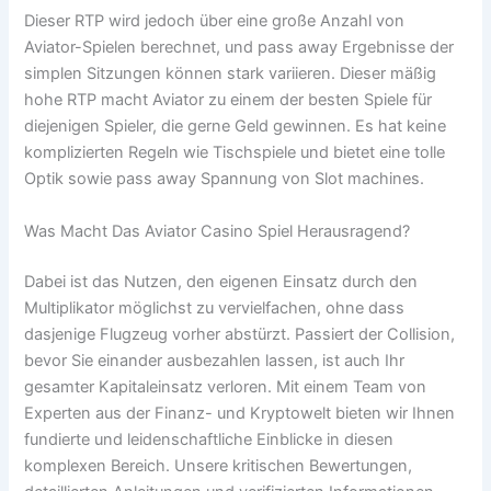
Dieser RTP wird jedoch über eine große Anzahl von
Aviator-Spielen berechnet, und pass away Ergebnisse der
simplen Sitzungen können stark variieren. Dieser mäßig
hohe RTP macht Aviator zu einem der besten Spiele für
diejenigen Spieler, die gerne Geld gewinnen. Es hat keine
komplizierten Regeln wie Tischspiele und bietet eine tolle
Optik sowie pass away Spannung von Slot machines.
Was Macht Das Aviator Casino Spiel Herausragend?
Dabei ist das Nutzen, den eigenen Einsatz durch den
Multiplikator möglichst zu vervielfachen, ohne dass
dasjenige Flugzeug vorher abstürzt. Passiert der Collision,
bevor Sie einander ausbezahlen lassen, ist auch Ihr
gesamter Kapitaleinsatz verloren. Mit einem Team von
Experten aus der Finanz- und Kryptowelt bieten wir Ihnen
fundierte und leidenschaftliche Einblicke in diesen
komplexen Bereich. Unsere kritischen Bewertungen,