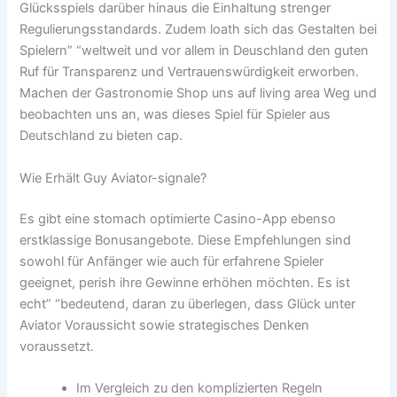
Glücksspiels darüber hinaus die Einhaltung strenger
Regulierungsstandards. Zudem loath sich das Gestalten bei
Spielern” “weltweit und vor allem in Deuschland den guten
Ruf für Transparenz und Vertrauenswürdigkeit erworben.
Machen der Gastronomie Shop uns auf living area Weg und
beobachten uns an, was dieses Spiel für Spieler aus
Deutschland zu bieten cap.
Wie Erhält Guy Aviator-signale?
Es gibt eine stomach optimierte Casino-App ebenso
erstklassige Bonusangebote. Diese Empfehlungen sind
sowohl für Anfänger wie auch für erfahrene Spieler
geeignet, perish ihre Gewinne erhöhen möchten. Es ist
echt” “bedeutend, daran zu überlegen, dass Glück unter
Aviator Voraussicht sowie strategisches Denken
voraussetzt.
Im Vergleich zu den komplizierten Regeln