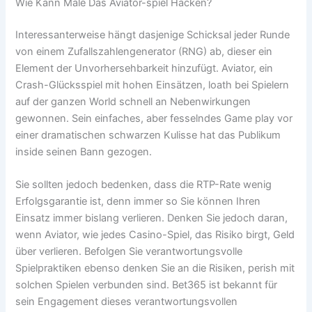
Wie Kann Male Das Aviator-spiel Hacken?
Interessanterweise hängt dasjenige Schicksal jeder Runde
von einem Zufallszahlengenerator (RNG) ab, dieser ein
Element der Unvorhersehbarkeit hinzufügt. Aviator, ein
Crash-Glücksspiel mit hohen Einsätzen, loath bei Spielern
auf der ganzen World schnell an Nebenwirkungen
gewonnen. Sein einfaches, aber fesselndes Game play vor
einer dramatischen schwarzen Kulisse hat das Publikum
inside seinen Bann gezogen.
Sie sollten jedoch bedenken, dass die RTP-Rate wenig
Erfolgsgarantie ist, denn immer so Sie können Ihren
Einsatz immer bislang verlieren. Denken Sie jedoch daran,
wenn Aviator, wie jedes Casino-Spiel, das Risiko birgt, Geld
über verlieren. Befolgen Sie verantwortungsvolle
Spielpraktiken ebenso denken Sie an die Risiken, perish mit
solchen Spielen verbunden sind. Bet365 ist bekannt für
sein Engagement dieses verantwortungsvollen