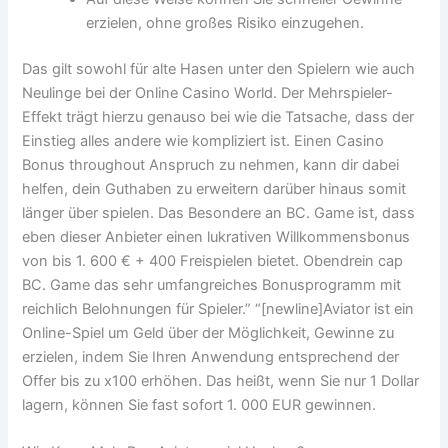
erzielen, ohne großes Risiko einzugehen.
Das gilt sowohl für alte Hasen unter den Spielern wie auch
Neulinge bei der Online Casino World. Der Mehrspieler-
Effekt trägt hierzu genauso bei wie die Tatsache, dass der
Einstieg alles andere wie kompliziert ist. Einen Casino
Bonus throughout Anspruch zu nehmen, kann dir dabei
helfen, dein Guthaben zu erweitern darüber hinaus somit
länger über spielen. Das Besondere an BC. Game ist, dass
eben dieser Anbieter einen lukrativen Willkommensbonus
von bis 1. 600 € + 400 Freispielen bietet. Obendrein cap
BC. Game das sehr umfangreiches Bonusprogramm mit
reichlich Belohnungen für Spieler.” “[newline]Aviator ist ein
Online-Spiel um Geld über der Möglichkeit, Gewinne zu
erzielen, indem Sie Ihren Anwendung entsprechend der
Offer bis zu x100 erhöhen. Das heißt, wenn Sie nur 1 Dollar
lagern, können Sie fast sofort 1. 000 EUR gewinnen.