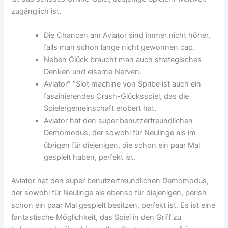
zugänglich ist.
Die Chancen am Aviator sind immer nicht höher,
falls man schon lange nicht gewonnen cap.
Neben Glück braucht man auch strategisches
Denken und eiserne Nerven.
Aviator” “Slot machine von Spribe ist auch ein
faszinierendes Crash-Glücksspiel, das die
Spielergemeinschaft erobert hat.
Aviator hat den super benutzerfreundlichen
Demomodus, der sowohl für Neulinge als im
übrigen für diejenigen, die schon ein paar Mal
gespielt haben, perfekt ist.
Aviator hat den super benutzerfreundlichen Demomodus,
der sowohl für Neulinge als ebenso für diejenigen, perish
schon ein paar Mal gespielt besitzen, perfekt ist. Es ist eine
fantastische Möglichkeit, das Spiel in den Griff zu