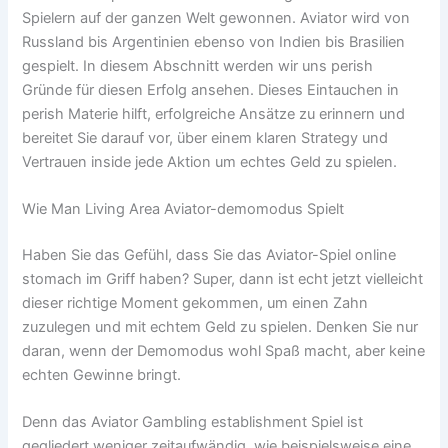
Spielern auf der ganzen Welt gewonnen. Aviator wird von
Russland bis Argentinien ebenso von Indien bis Brasilien
gespielt. In diesem Abschnitt werden wir uns perish
Gründe für diesen Erfolg ansehen. Dieses Eintauchen in
perish Materie hilft, erfolgreiche Ansätze zu erinnern und
bereitet Sie darauf vor, über einem klaren Strategy und
Vertrauen inside jede Aktion um echtes Geld zu spielen.
Wie Man Living Area Aviator-demomodus Spielt
Haben Sie das Gefühl, dass Sie das Aviator-Spiel online
stomach im Griff haben? Super, dann ist echt jetzt vielleicht
dieser richtige Moment gekommen, um einen Zahn
zuzulegen und mit echtem Geld zu spielen. Denken Sie nur
daran, wenn der Demomodus wohl Spaß macht, aber keine
echten Gewinne bringt.
Denn das Aviator Gambling establishment Spiel ist
gegliedert weniger zeitaufwändig, wie beispielsweise eine