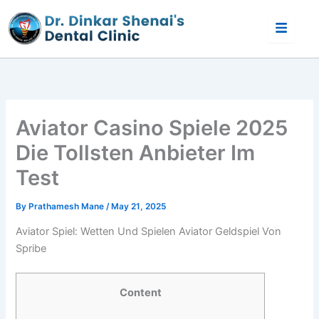
Skip
to
content
Aviator Casino Spiele 2025
Die Tollsten Anbieter Im
Test
By
Prathamesh Mane
/
May 21, 2025
Aviator Spiel: Wetten Und Spielen Aviator Geldspiel Von
Spribe
Content