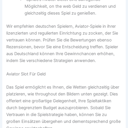
Möglichkeit, on the web Geld zu verdienen und
gleichzeitig dieses Spiel zu genießen.
Wir empfehlen deutschen Spielern, Aviator-Spiele in ihrer
lizenzierten und regulierten Einrichtung zu zocken, der Sie
vertrauen können. Prüfen Sie die Bewertungen ebenso
Rezensionen, bevor Sie eine Entscheidung treffen. Spieler
aus Deutschland können Ihre Gewinnchancen erhöhen,
indem Sie verschiedene Strategien anwenden.
Aviator Slot Für Geld
Das Spiel ermöglicht es Ihnen, die Wetten gleichzeitig über
platzieren, wie throughout den Bildern unten gezeigt. Dies
offeriert eine großartige Gelegenheit, Ihre Spieltaktiken
durch begrenztem Budget auszuprobieren. Sobald Sie
Vertrauen in die Spielstrategie haben, können Sie zu
großen Einsätzen übergehen und dementsprechend große