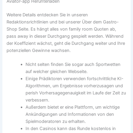
Aviator-app Herunterladen
Weitere Details entdecken Sie in unseren
Redaktionsrichtlinien und bei unserer Über dem Gastro-
Shop Seite. Es hängt alles von family room Quoten ab,
pass away in dieser Durchgang gespielt werden. Während
der Koeffizient wächst, geht die Durchgang weiter und Ihre
potenziellen Gewinne wachsen.
Nicht selten finden Sie sogar auch Sportwetten
auf welcher gleichen Webseite.
Einige Prädiktoren verwenden fortschrittliche KI-
Algorithmen, um Ergebnisse vorherzusagen und
perish Vorhersagegenauigkeit im Laufe der Zeit zu
verbessern.
Außerdem bietet er eine Plattform, um wichtige
Ankündigungen und Informationen von den
Spielmoderatoren zu erhalten.
In den Casinos kann das Runde kostenlos in