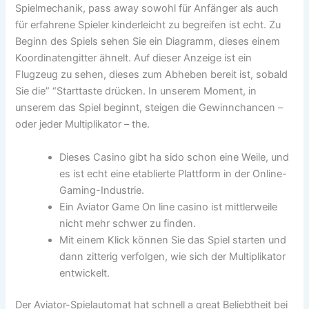
Spielmechanik, pass away sowohl für Anfänger als auch
für erfahrene Spieler kinderleicht zu begreifen ist echt. Zu
Beginn des Spiels sehen Sie ein Diagramm, dieses einem
Koordinatengitter ähnelt. Auf dieser Anzeige ist ein
Flugzeug zu sehen, dieses zum Abheben bereit ist, sobald
Sie die” “Starttaste drücken. In unserem Moment, in
unserem das Spiel beginnt, steigen die Gewinnchancen –
oder jeder Multiplikator – the.
Dieses Casino gibt ha sido schon eine Weile, und
es ist echt eine etablierte Plattform in der Online-
Gaming-Industrie.
Ein Aviator Game On line casino ist mittlerweile
nicht mehr schwer zu finden.
Mit einem Klick können Sie das Spiel starten und
dann zitterig verfolgen, wie sich der Multiplikator
entwickelt.
Der Aviator-Spielautomat hat schnell a great Beliebtheit bei