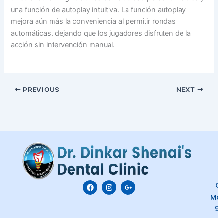
una función de autoplay intuitiva. La función autoplay
mejora aún más la conveniencia al permitir rondas
automáticas, dejando que los jugadores disfruten de la
acción sin intervención manual.
PREVIOUS
NEXT
F
I
G
C
a
n
o
M
c
s
o
e
t
g
b
a
l