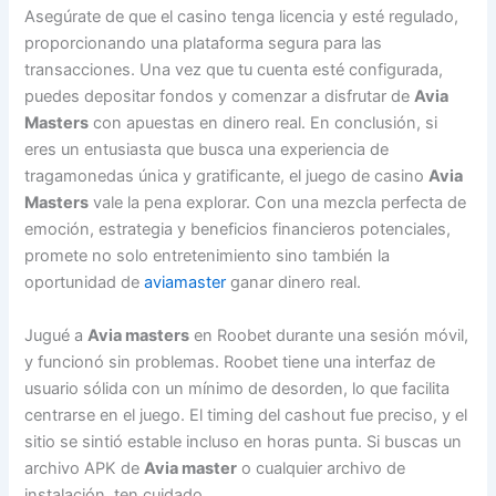
Asegúrate de que el casino tenga licencia y esté regulado,
proporcionando una plataforma segura para las
transacciones. Una vez que tu cuenta esté configurada,
puedes depositar fondos y comenzar a disfrutar de
Avia
Masters
con apuestas en dinero real. En conclusión, si
eres un entusiasta que busca una experiencia de
tragamonedas única y gratificante, el juego de casino
Avia
Masters
vale la pena explorar. Con una mezcla perfecta de
emoción, estrategia y beneficios financieros potenciales,
promete no solo entretenimiento sino también la
oportunidad de
aviamaster
ganar dinero real.
Jugué a
Avia masters
en Roobet durante una sesión móvil,
y funcionó sin problemas. Roobet tiene una interfaz de
usuario sólida con un mínimo de desorden, lo que facilita
centrarse en el juego. El timing del cashout fue preciso, y el
sitio se sintió estable incluso en horas punta. Si buscas un
archivo APK de
Avia master
o cualquier archivo de
instalación, ten cuidado.