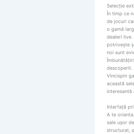
Selecție ext
În timp ce n
de jocuri ca
o gamă largă
dealeri live
potrivește și
noi sunt evi
Îmbunătățiri
descoperit. 
Vincispin ga
această sele
interesantă 
Interfață pri
A te orienta
sale ușor de
structurat, o