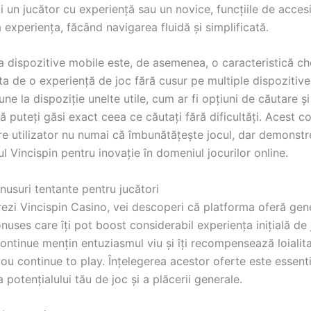
i un jucător cu experiență sau un novice, funcțiile de accesib
experiența, făcând navigarea fluidă și simplificată.
a dispozitive mobile este, de asemenea, o caracteristică ch
ta de o experiență de joc fără cusur pe multiple dispozitive.
ne la dispoziție unelte utile, cum ar fi opțiuni de căutare și 
 puteți găsi exact ceea ce căutați fără dificultăți. Acest c
re utilizator nu numai că îmbunătățește jocul, dar demonstr
 Vincispin pentru inovație în domeniul jocurilor online.
nusuri tentante pentru jucători
ezi Vincispin Casino, vei descoperi că platforma oferă gen
ses care îți pot boost considerabil experiența inițială de j
ontinue mențin entuziasmul viu și îți recompensează loialit
ou continue to play. Înțelegerea acestor oferte este essenti
potențialului tău de joc și a plăcerii generale.