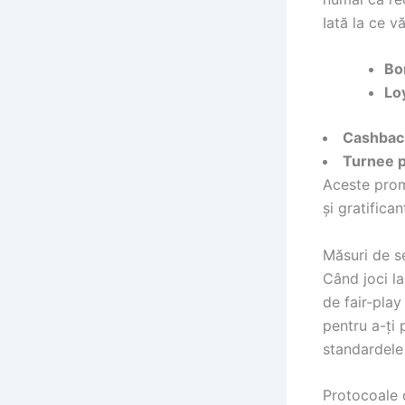
Iată la ce v
Bo
Lo
Cashbac
Turnee p
Aceste prom
și gratifican
Măsuri de se
Când joci la
de fair-pla
pentru a-ți 
standardele 
Protocoale 