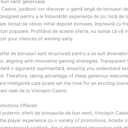
 bun venit generoase
n Casino, jucătorii vor discover o gamă largă de bonusuri d
designed pentru a le îmbunătăți experiența de joc încă de l
s includ de obicei initial deposit bonuses, împreună cu fre
oturi populare. Profitând de aceste oferte, nu numai că vă mă
ost your chances of winning early.
tfel de bonusuri sunt structured pentru a se suit diverselor
lor, aligning with innovative gaming strategies. Transparent
oferă o siguranță suplimentară, ensuring you understand ex
ed. Therefore, taking advantage of these generous welcom
re inteligentă care poate set the tone for an exciting journ
bani reali de la Vincispin Casino.
omotions Offered
 puternic oferit de bonusurile de bun venit, Vincispin Casi
the player experience cu o variety of promotions. Aceste o
compensează jucătorii, dar și strengthen interaction with th