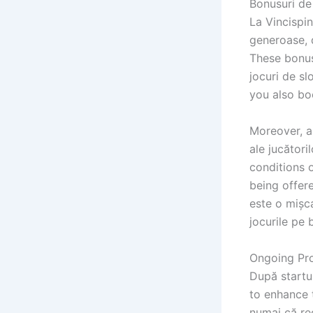
Bonusuri de
La Vincispi
generoase, 
These bonuse
jocuri de sl
you also bo
Moreover, as
ale jucători
conditions 
being offer
este o mișca
jocurile pe 
Ongoing Pr
După startul
to enhance 
numai că re