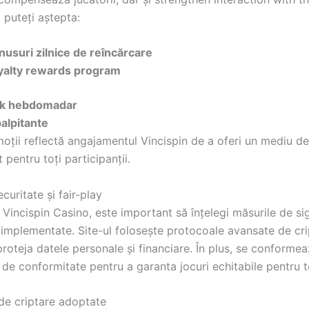
ă puteți aștepta:
nusuri zilnice de reîncărcare
yalty rewards program
k hebdomadar
alpitante
oții reflectă angajamentul Vincispin de a oferi un mediu de
t pentru toți participanții.
curitate și fair-play
 Vincispin Casino, este important să înțelegi măsurile de si
y implementate. Site-ul folosește protocoale avansate de cr
proteja datele personale și financiare. În plus, se conforme
de conformitate pentru a garanta jocuri echitabile pentru toț
de criptare adoptate