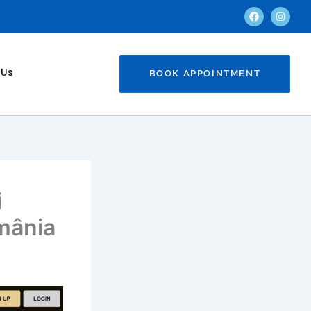
F
I
a
n
c
s
e
t
b
a
o
g
o
r
 Us
BOOK APPOINTMENT
k
a
m
i
omânia