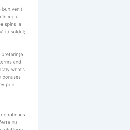
e bun venit
a început.
e spins la
riți soldul;
 preferințe
 terms and
actly what’s
e bonuses
ey prin
no continues
ferte nu
e platform.