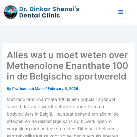
Skip
to
content
Alles wat u moet weten over
Methenolone Enanthate 100
in de Belgische sportwereld
By
Prathamesh Mane
/
February 6, 2026
Methenolone Enanthate 100 is een populair anabool
steroid dat vaak wordt gebruikt door atleten en
bodybuilders in België. Het staat bekend om zijn milde
effecten en de relatief lage kans op bijwerkingen in
vergelijking met andere steroïden. Dit maakt het een
aantrekkelijke keuze voor zowel beginners als ervaren