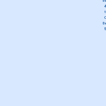
E
m
l
u
s
-
g
C
E