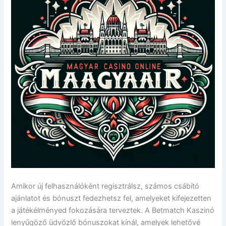
Amikor új felhasználóként regisztrálsz, számos csábító
ajánlatot és bónuszt fedezhetsz fel, amelyeket kifejezetten
a játékélményed fokozására terveztek. A Betmatch Kaszinó
lenyűgöző üdvözlő bónuszokat kínál, amelyek lehetővé