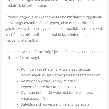
felületnek köszönhetően.
Értékelni fogod a zökkenőmentes használatot, függetlenül
attól, hogy asztali számítógépen, akár mobiltelefonon
játszol. Az webhely nagyszerűen kompatibilis a mobilokkal,
így bármely időpontban, bárhol belevetheted magad
kedvenc játékaidba.
Íme néhány kulcsfontosságú jellemző, amelyek fokozzák a
felhasználói élményt:
Könnyen kezelhető irányítás a szórakozási
lehetőségek és ajánlatok gyors hozzáféréséhez
Reszponzív dizájn, amely minden
képernyőmérethez alkalmazkodik
Gyorsan betöltődő weboldalak, minimalizálva a
várakozási időt
Játéktípusok egyértelmű kategorizálása a