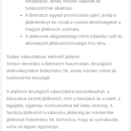
rendelkezik, amely minden ízlésnek és
tudásszintnek alkalmas.
A Betmatch egyedi promóciókat ajánl, javítja a
játékélményt és növeli a nyerési lehetőségeket a
magyar játékosok számára.
A játékosok elégedettsége iránti odaadás nyílt és
elkötelezett játékosközösséget hoz létre.
Széles választékban elérhető játékok
Amikor elmerülsz a Betmatch Kaszinóban, lenyűgöző
játékválasztékot fedezhetsz fel, amely minden stílust és
tudásszintet kiszolgál.
A platform lenyűgöző választékkal büszkélkedhet, a
klasszikus asztali játékoktól, mint a blackjack és a rulett, a
legújabb, izgalmas motívumokkal teli video slotokig. A
fantázia játékoktól a kalandos játékokig és mindenféle
játékokat fedezhetsz fel, biztosítva, hogy az szórakozás
soha ne legyen egyhangú.