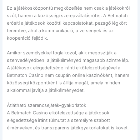
Ez a játékosközpontú megközelítés nem csak a játékokról
szól, hanem a közösségi szerepvállalásról is. A Betmatch
erősíti a játékosok közötti kapcsolatokat, pezsgő légkört
teremtve, ahol a kommunikáció, a versenyek és az
kooperáció fejlődik.
Amikor személyekkel foglalkozol, akik megosztják a
szenvedélyedben, a játékélményed magasabb szintre lép.
A játékosok elégedettsége iránti elkötelezettségével a
Betmatch Casino nem csupán online kaszinóként, hanem
közösségi központként is állítja magát, amely minden
alkalommal javítja a játékélményedet.
Átlátható szerencsejáték-gyakorlatok
A Betmatch Casino elkötelezettsége a játékosok
elégedettsége iránt túlmutat a személyre szabott
élményeken, és transzparens játékgyakorlatokat is követ.