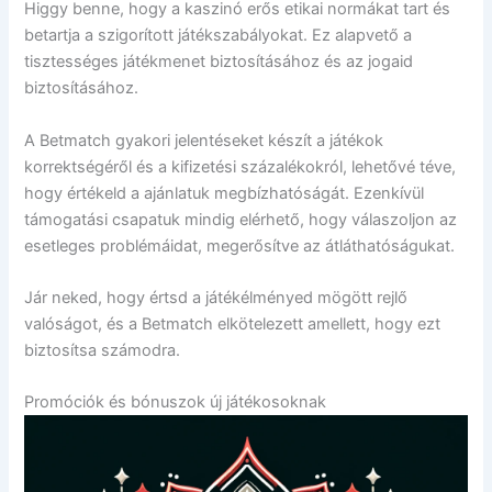
Higgy benne, hogy a kaszinó erős etikai normákat tart és
betartja a szigorított játékszabályokat. Ez alapvető a
tisztességes játékmenet biztosításához és az jogaid
biztosításához.
A Betmatch gyakori jelentéseket készít a játékok
korrektségéről és a kifizetési százalékokról, lehetővé téve,
hogy értékeld a ajánlatuk megbízhatóságát. Ezenkívül
támogatási csapatuk mindig elérhető, hogy válaszoljon az
esetleges problémáidat, megerősítve az átláthatóságukat.
Jár neked, hogy értsd a játékélményed mögött rejlő
valóságot, és a Betmatch elkötelezett amellett, hogy ezt
biztosítsa számodra.
Promóciók és bónuszok új játékosoknak