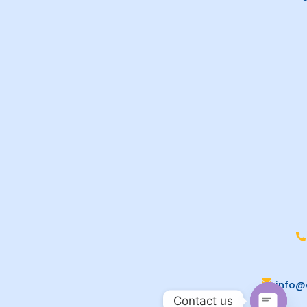
info@
Contact us