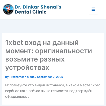
Skip
to
content
1xbet вход на данный
момент: оригинальности
возьмите разных
устройствах
By
Prathamesh Mane
/
September 2, 2025
Используйте кто видел источники, в каком месте 1xbet
вербное нате сейчас выше гелиостат подтверждён
официально. ;