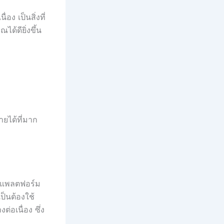
ง เป็นสิ่งที่
้ดียิ่งขึ้น
ยได้ที่มาก
ากแพลตฟอร์ม
ป็นต้องใช้
่อเนื่อง ซึ่ง