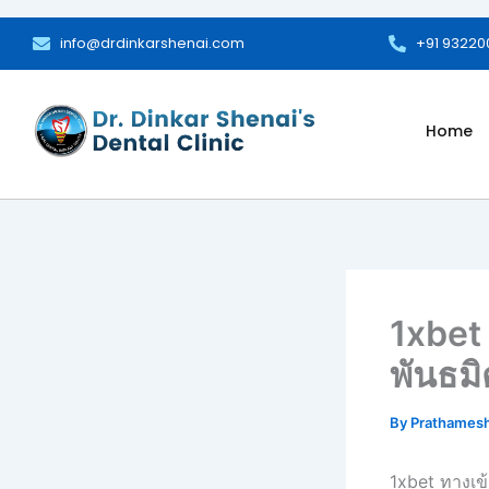
Skip
to
info@drdinkarshenai.com
+91 9322
content
Home
1xbet 
พันธมิ
By
Prathames
1xbet ทางเข้