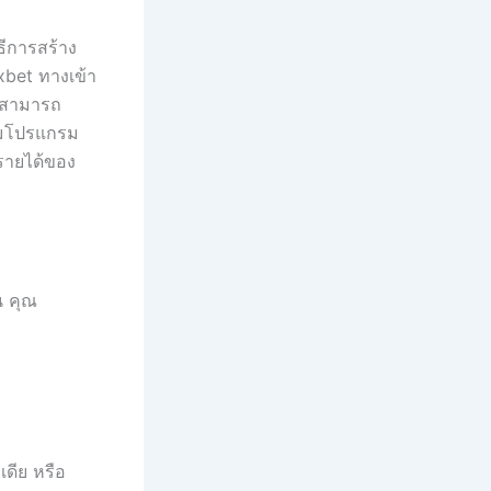
ธีการสร้าง
xbet ทางเข้า
ังสามารถ
่วมโปรแกรม
มรายได้ของ
น คุณ
ดีย หรือ