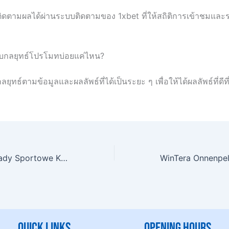
ดตามผลได้ผ่านระบบติดตามของ 1xbet ที่ให้สถิติการเข้าชมและ
รับกลยุทธ์โปรโมทบ่อยแค่ไหน?
ุทธ์ตามข้อมูลและผลลัพธ์ที่ได้เป็นระยะ ๆ เพื่อให้ได้ผลลัพธ์ที่ดีที
« Przyjmuje Zakłady Sportowe Krzyżówka Hasła We Podpowiedzi Perform Krzyżówek Turkhackteam”
Quick Links
Opening hours