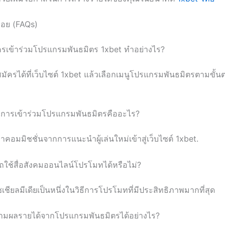
่อย (FAQs)
มัครเข้าร่วมโปรแกรมพันธมิตร 1xbet ทำอย่างไร?
ครได้ที่เว็บไซต์ 1xbet แล้วเลือกเมนูโปรแกรมพันธมิตรตามขั้นต
กการเข้าร่วมโปรแกรมพันธมิตรคืออะไร?
่าคอมมิชชั่นจากการแนะนำผู้เล่นใหม่เข้าสู่เว็บไซต์ 1xbet.
ถใช้สื่อสังคมออนไลน์โปรโมทได้หรือไม่?
ซเชียลมีเดียเป็นหนึ่งในวิธีการโปรโมทที่มีประสิทธิภาพมากที่สุด
ตามผลรายได้จากโปรแกรมพันธมิตรได้อย่างไร?