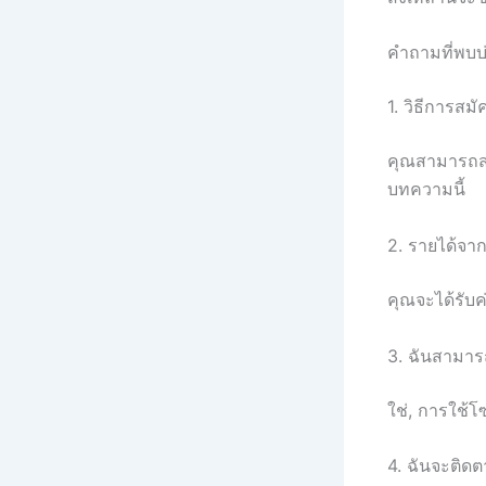
คำถามที่พบบ
1. วิธีการส
คุณสามารถสมั
บทความนี้
2. รายได้จา
คุณจะได้รับค
3. ฉันสามาร
ใช่, การใช้โ
4. ฉันจะติด