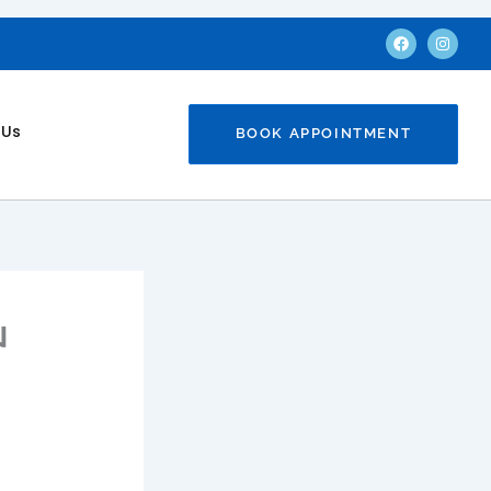
F
I
a
n
c
s
e
t
b
a
o
g
o
r
 Us
BOOK APPOINTMENT
k
a
m
ม