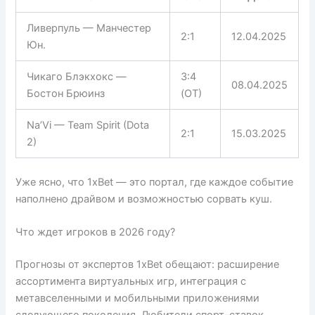
Ливерпуль — Манчестер
2:1
12.04.2025
Юн.
Чикаго Блэкхокс —
3:4
08.04.2025
Бостон Брюинз
(ОТ)
Na’Vi — Team Spirit (Dota
2:1
15.03.2025
2)
Уже ясно, что 1xBet — это портал, где каждое событие
наполнено драйвом и возможностью сорвать куш.
Что ждет игроков в 2026 году?
Прогнозы от экспертов 1xBet обещают: расширение
ассортимента виртуальных игр, интеграция с
метавселенными и мобильными приложениями
следующего поколения. Любители спорт-ставок