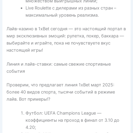
множеством выигрышных линий;
Live Roulette с дилерами из разных стран –
максимальный уровень реализма.
Лайв-казино в 1xBet сегодня — это настоящий портал в
мир эксклюзивных эмоций: рулетка, покер, баккара —
выбирайте и играйте, пока не почувствуете вкус
настоящей игры!
Линия и лайв-ставки: самые свежие спортивные
события
Проверим, что предлагает линия 1xBet март 2025:
более 40 видов спорта, тысячи событий в режиме
лайв. Вот примеры!?
Футбол: UEFA Champions League —
коэффициенты на проход в финал от 3.10 до
4.20;