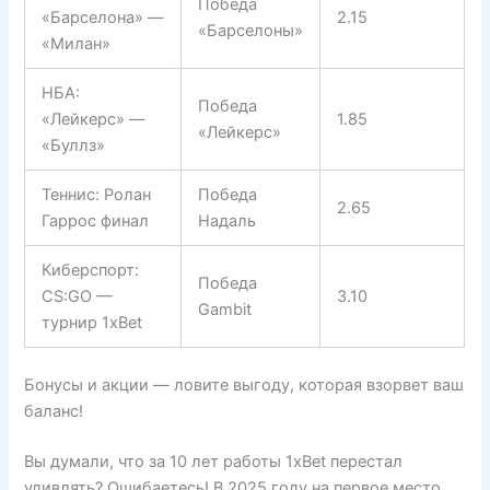
Победа
«Барселона» —
2.15
«Барселоны»
«Милан»
НБА:
Победа
«Лейкерс» —
1.85
«Лейкерс»
«Буллз»
Теннис: Ролан
Победа
2.65
Гаррос финал
Надаль
Киберспорт:
Победа
CS:GO —
3.10
Gambit
турнир 1xBet
Бонусы и акции — ловите выгоду, которая взорвет ваш
баланс!
Вы думали, что за 10 лет работы 1xBet перестал
удивлять? Ошибаетесь! В 2025 году на первое место