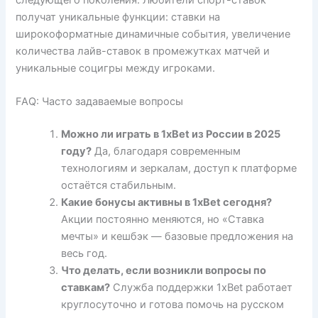
получат уникальные функции: ставки на
широкоформатные динамичные события, увеличение
количества лайв-ставок в промежутках матчей и
уникальные социгры между игроками.
FAQ: Часто задаваемые вопросы
Можно ли играть в 1xBet из России в 2025
году?
Да, благодаря современным
технологиям и зеркалам, доступ к платформе
остаётся стабильным.
Какие бонусы активны в 1xBet сегодня?
Акции постоянно меняются, но «Ставка
мечты» и кешбэк — базовые предложения на
весь год.
Что делать, если возникли вопросы по
ставкам?
Служба поддержки 1xBet работает
круглосуточно и готова помочь на русском