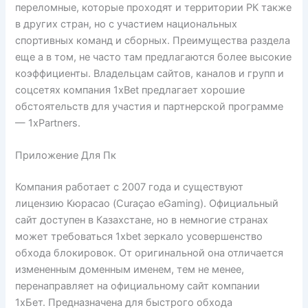
переломные, которые проходят и территории РК также
в других стран, но с участием национальных
спортивных команд и сборных. Преимущества раздела
еще а в том, не часто там предлагаются более высокие
коэффициенты. Владельцам сайтов, каналов и групп и
соцсетях компания 1xBet предлагает хорошие
обстоятельств для участия и партнерской программе
— 1xPartners.
Приложение Для Пк
Компания работает с 2007 года и существуют
лицензию Кюрасао (Curaçao eGaming). Официальный
сайт доступен в Казахстане, но в немногие странах
может требоваться 1xbet зеркало усовершенство
обхода блокировок. От оригинальной она отличается
измененным доменным именем, тем не менее,
перенаправляет на официальному сайт компании
1хБет. Предназначена для быстрого обхода