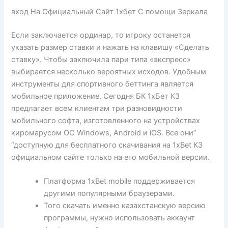
вход На Официальный Сайт 1хбет С помощи Зеркала​
Если заключается ординар, то игроку останется
указать размер ставки и нажать на клавишу «Сделать
ставку». Чтобы заключила пари типа «экспресс»
выбирается несколько вероятных исходов. Удобным
инструменты для спортивного беттинга является
мобильное приложение. Сегодня БК 1хБет КЗ
предлагает всем клиентам три разновидности
мобильного софта, изготовленного на устройствах
киромарусом ОС Windows, Android и iOS. Все они”
“доступную для бесплатного скачивания на 1xBet КЗ
официальном сайте только на его мобильной версии.
Платформа 1xBet mobile поддерживается
другими популярными браузерами.
Того скачать именно казахстанскую версию
программы, нужно использовать аккаунт