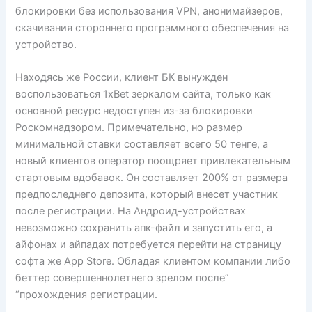
блокировки без использования VPN, анонимайзеров,
скачивания стороннего программного обеспечения на
устройство.
Находясь же России, клиент БК вынужден
воспользоваться 1xBet зеркалом сайта, только как
основной ресурс недоступен из-за блокировки
Роскомнадзором. Примечательно, но размер
минимальной ставки составляет всего 50 тенге, а
новый клиентов оператор поощряет привлекательным
стартовым вдобавок. Он составляет 200% от размера
предпоследнего депозита, который внесет участник
после регистрации. На Андроид-устройствах
невозможно сохранить апк-файл и запустить его, а
айфонах и айпадах потребуется перейти на страницу
софта же App Store. Обладая клиентом компании либо
беттер совершеннолетнего зрелом после”
“прохождения регистрации.