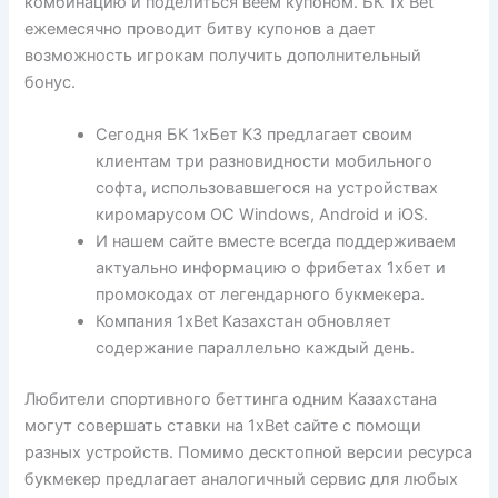
комбинацию и поделиться веем купоном. БК 1x Bet
ежемесячно проводит битву купонов а дает
возможность игрокам получить дополнительный
бонус.
Сегодня БК 1хБет КЗ предлагает своим
клиентам три разновидности мобильного
софта, использовавшегося на устройствах
киромарусом ОС Windows, Android и iOS.
И нашем сайте вместе всегда поддерживаем
актуально информацию о фрибетах 1хбет и
промокодах от легендарного букмекера.
Компания 1xBet Казахстан обновляет
содержание параллельно каждый день.
Любители спортивного беттинга одним Казахстана
могут совершать ставки на 1xBet сайте с помощи
разных устройств. Помимо десктопной версии ресурса
букмекер предлагает аналогичный сервис для любых