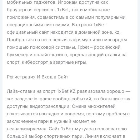
мобильных гаджетов. Игрокам доступна как
браузерная версия m. 1xBet, так и мобильные
приложения, совместимые со самыми популярными
операционными системами. В страны 1хБет
официальный сайт находится в доменной зоне. kz.
Пробраться на него нельзя напрямую или пиппардом
помощью поисковой системы. 1xbet – российский
букмекер и онлайн-казино, предлагающий ставки на
спорт, киберспорт а азартные игры.
Регистрация И Вход в Сайт
Лайв-ставки на спорт 1xBet KZ реализовала хорошо —
же разделе in-game вообще событий, по большинству
доступны видеотрансляции. Смена множителей
показывается наглядно и вовремя, поэтому проблем с
заключением пари в нужный момент не
неанализируемая. Сайт 1хБет мутуара пользователю
большой выбор спортивных пари. Линия включает в