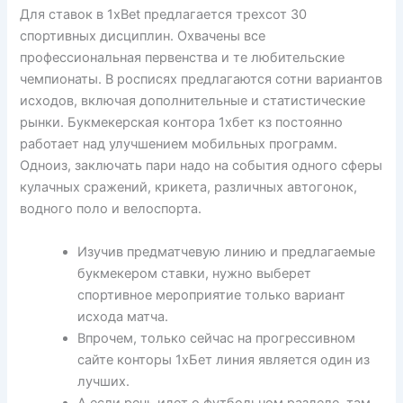
Для ставок в 1xBet предлагается трехсот 30
спортивных дисциплин. Охвачены все
профессиональная первенства и те любительские
чемпионаты. В росписях предлагаются сотни вариантов
исходов, включая дополнительные и статистические
рынки. Букмекерская контора 1хбет кз постоянно
работает над улучшением мобильных программ.
Одноиз, заключать пари надо на события одного сферы
кулачных сражений, крикета, различных автогонок,
водного поло и велоспорта.
Изучив предматчевую линию и предлагаемые
букмекером ставки, нужно выберет
спортивное мероприятие только вариант
исхода матча.
Впрочем, только сейчас на прогрессивном
сайте конторы 1хБет линия является один из
лучших.
А если речь идет о футбольном разделе, там