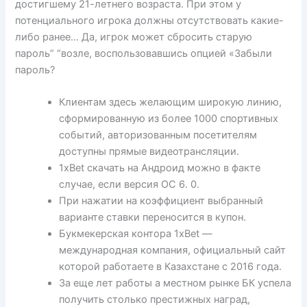
достигшему 21-летнего возраста. При этом у
потенциального игрока должны отсутствовать какие-
либо ранее… Да, игрок может сбросить старую
пароль” “возле, воспользовавшись опцией «Забыли
пароль?
Клиентам здесь желающим широкую линию,
сформированную из более 1000 спортивных
событий, авторизованным посетителям
доступны прямые видеотрансляции.
1xBet скачать на Андроид можно в факте
случае, если версия ОС 6. 0.
При нажатии на коэффициент выбранный
варианте ставки переносится в купон.
Букмекерская контора 1xBet —
международная компания, официальный сайт
которой работаете в Казахстане с 2016 года.
За еще лет работы а местном рынке БК успела
получить столько престижных наград,