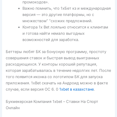
промокодов».
Важно помнить, что 1хБет кз и международная
версия — это другие платформы, но с
множеством” “схожих предложений.
Контора 1x Bet лояльно относится к клиентам
и готова найти немало выгодных
возможностей для заработка.
Беттеры любят БК за бонусную программу, простоту
совершения ставок и быстрая вывод выигранных
расходующихся. У конторы хорошей репутация,
которая зарабатывалась в течение недолгих лет. После
того появится иконка со логотипом БК для запуска
приложения. 1xBet скачать на Андроид можно в факте
случае, если версия ОС 6. 0
1xbet в казахстане
.
Букмекерская Компания 1xbet – Ставки На Спорт
Онлайн