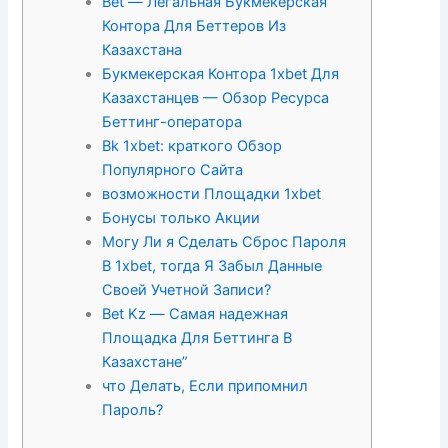
Bet — Легальная Букмекерская
Контора Для Беттеров Из
Казахстана
Букмекерская Контора 1xbet Для
Казахстанцев — Обзор Ресурса
Беттинг-оператора
Bk 1xbet: краткого Обзор
Популярного Сайта
возможности Площадки 1xbet
Бонусы только Акции
Могу Ли я Сделать Сброс Пароля
В 1xbet, тогда Я Забыл Данные
Своей Учетной Записи?
Bet Kz — Самая надежная
Площадка Для Беттинга В
Казахстане”
что Делать, Если припомнил
Пароль?