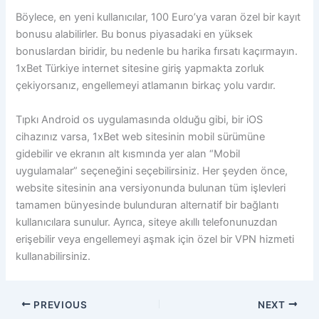
Böylece, en yeni kullanıcılar, 100 Euro’ya varan özel bir kayıt
bonusu alabilirler. Bu bonus piyasadaki en yüksek
bonuslardan biridir, bu nedenle bu harika fırsatı kaçırmayın.
1xBet Türkiye internet sitesine giriş yapmakta zorluk
çekiyorsanız, engellemeyi atlamanın birkaç yolu vardır.
Tıpkı Android os uygulamasında olduğu gibi, bir iOS
cihazınız varsa, 1xBet web sitesinin mobil sürümüne
gidebilir ve ekranın alt kısmında yer alan “Mobil
uygulamalar” seçeneğini seçebilirsiniz. Her şeyden önce,
website sitesinin ana versiyonunda bulunan tüm işlevleri
tamamen bünyesinde bulunduran alternatif bir bağlantı
kullanıcılara sunulur. Ayrıca, siteye akıllı telefonunuzdan
erişebilir veya engellemeyi aşmak için özel bir VPN hizmeti
kullanabilirsiniz.
PREVIOUS
NEXT