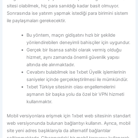
sitesi olabilmek, hiç para sanıldığı kadar basit olmuyor.
Sonrasında ise yatırım yapmak istediği para birimini sistem
ile paylaşmaları gerekecektir.
Bu yöntem, maçın gidişatını hızlı bir şekilde
yönlendirebilen deneyimli bahisçiler için uygundur.
Gerçek bir lisansa sahibi olarak vermiş olduğu
hizmet, aynı zamanda önemli güvenlik yapısı
altında ele alınmaktadır.
Cevabını bulabilmek ise 1xbet Üyelik işlemlerinin
saniyeler içinde gerçekleştirilmesi ile mümkündür.
1xbet Türkiye sitesinin olası engellemelerini
aşmanın bir başka yolu da özel bir VPN hizmeti
kullanmaktır.
Mobil versiyonlara erişmek için 1xbet web sitesinin standart
web versiyonunda bulunan bağlantıyı kullanın. Ayrıca, mobil
site yeni adres başlıklarıyla da alternatif bağlantılar
sağlanmaktadır. Cihazınızdaki bir mobil tarayıcıyı kullanarak