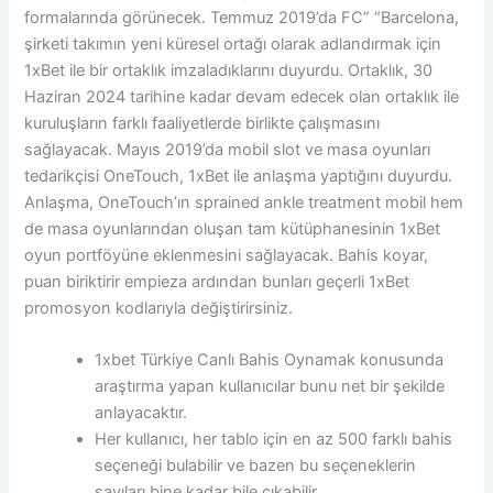
formalarında görünecek. Temmuz 2019’da FC” “Barcelona,
şirketi takımın yeni küresel ortağı olarak adlandırmak için
1xBet ile bir ortaklık imzaladıklarını duyurdu. Ortaklık, 30
Haziran 2024 tarihine kadar devam edecek olan ortaklık ile
kuruluşların farklı faaliyetlerde birlikte çalışmasını
sağlayacak. Mayıs 2019’da mobil slot ve masa oyunları
tedarikçisi OneTouch, 1xBet ile anlaşma yaptığını duyurdu.
Anlaşma, OneTouch’ın sprained ankle treatment mobil hem
de masa oyunlarından oluşan tam kütüphanesinin 1xBet
oyun portföyüne eklenmesini sağlayacak. Bahis koyar,
puan biriktirir empieza ardından bunları geçerli 1xBet
promosyon kodlarıyla değiştirirsiniz.
1xbet Türkiye Canlı Bahis Oynamak konusunda
araştırma yapan kullanıcılar bunu net bir şekilde
anlayacaktır.
Her kullanıcı, her tablo için en az 500 farklı bahis
seçeneği bulabilir ve bazen bu seçeneklerin
sayıları bine kadar bile çıkabilir.