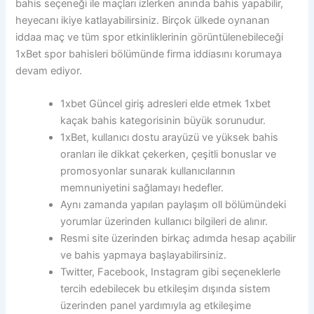
bahis seçeneği ile maçları izlerken anında bahis yapabilir,
heyecanı ikiye katlayabilirsiniz. Birçok ülkede oynanan
iddaa maç ve tüm spor etkinliklerinin görüntülenebileceği
1xBet spor bahisleri bölümünde firma iddiasını korumaya
devam ediyor.
1xbet Güncel giriş adresleri elde etmek 1xbet
kaçak bahis kategorisinin büyük sorunudur.
1xBet, kullanıcı dostu arayüzü ve yüksek bahis
oranları ile dikkat çekerken, çeşitli bonuslar ve
promosyonlar sunarak kullanıcılarının
memnuniyetini sağlamayı hedefler.
Aynı zamanda yapılan paylaşım oll bölümündeki
yorumlar üzerinden kullanıcı bilgileri de alınır.
Resmi site üzerinden birkaç adımda hesap açabilir
ve bahis yapmaya başlayabilirsiniz.
Twitter, Facebook, Instagram gibi seçeneklerle
tercih edebilecek bu etkileşim dışında sistem
üzerinden panel yardımıyla ag etkileşime