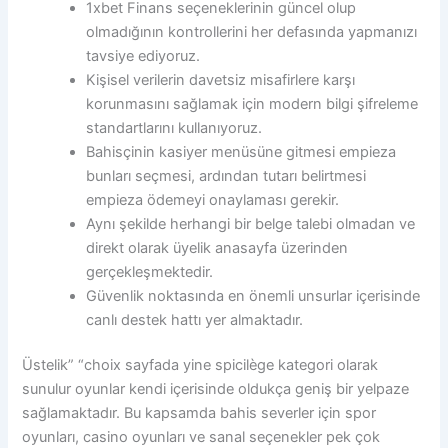
1xbet Finans seçeneklerinin güncel olup
olmadığının kontrollerini her defasında yapmanızı
tavsiye ediyoruz.
Kişisel verilerin davetsiz misafirlere karşı
korunmasını sağlamak için modern bilgi şifreleme
standartlarını kullanıyoruz.
Bahisçinin kasiyer menüsüne gitmesi empieza
bunları seçmesi, ardından tutarı belirtmesi
empieza ödemeyi onaylaması gerekir.
Aynı şekilde herhangi bir belge talebi olmadan ve
direkt olarak üyelik anasayfa üzerinden
gerçekleşmektedir.
Güvenlik noktasında en önemli unsurlar içerisinde
canlı destek hattı yer almaktadır.
Üstelik” “choix sayfada yine spicilège kategori olarak
sunulur oyunlar kendi içerisinde oldukça geniş bir yelpaze
sağlamaktadır. Bu kapsamda bahis severler için spor
oyunları, casino oyunları ve sanal seçenekler pek çok