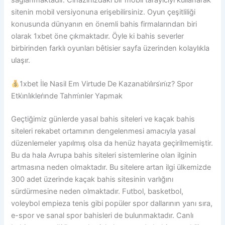
sitenin mobil versiyonuna erişebilirsiniz. Oyun çeşitliliği
konusunda dünyanın en önemli bahis firmalarından biri
olarak 1xbet öne çıkmaktadır. Öyle ki bahis severler
birbirinden farklı oyunları bêtisier sayfa üzerinden kolaylıkla
ulaşır.
1xbet İle Nasil Em Virtude De Kazanabi̇li̇rsi̇ni̇z? Spor
Etki̇nli̇kleri̇nde Tahmi̇nler Yapmak
Geçtiğimiz günlerde yasal bahis siteleri ve kaçak bahis
siteleri rekabet ortamının dengelenmesi amacıyla yasal
düzenlemeler yapılmış olsa da henüz hayata geçirilmemiştir.
Bu da hala Avrupa bahis siteleri sistemlerine olan ilginin
artmasına neden olmaktadır. Bu sitelere artan ilgi ülkemizde
300 adet üzerinde kaçak bahis sitesinin varlığını
sürdürmesine neden olmaktadır. Futbol, basketbol,
voleybol empieza tenis gibi popüler spor dallarının yanı sıra,
e-spor ve sanal spor bahisleri de bulunmaktadır. Canlı