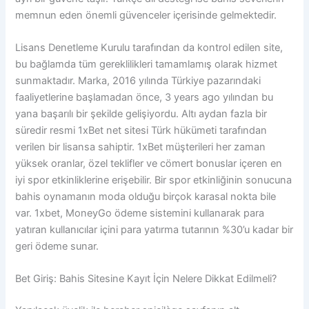
memnun eden önemli güvenceler içerisinde gelmektedir.
Lisans Denetleme Kurulu tarafından da kontrol edilen site,
bu bağlamda tüm gereklilikleri tamamlamış olarak hizmet
sunmaktadır. Marka, 2016 yılında Türkiye pazarındaki
faaliyetlerine başlamadan önce, 3 years ago yılından bu
yana başarılı bir şekilde gelişiyordu. Altı aydan fazla bir
süredir resmi 1xBet net sitesi Türk hükümeti tarafından
verilen bir lisansa sahiptir. 1xBet müşterileri her zaman
yüksek oranlar, özel teklifler ve cömert bonuslar içeren en
iyi spor etkinliklerine erişebilir. Bir spor etkinliğinin sonucuna
bahis oynamanın moda olduğu birçok karasal nokta bile
var. 1xbet, MoneyGo ödeme sistemini kullanarak para
yatıran kullanıcılar içini para yatırma tutarının %30’u kadar bir
geri ödeme sunar.
Bet Giriş: Bahis Sitesine Kayıt İçin Nelere Dikkat Edilmeli?