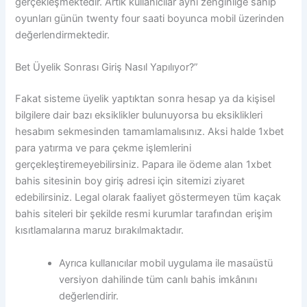
gerçekleşmektedir. Artık kullanıcılar aynı zenginliğe sahip
oyunları günün twenty four saati boyunca mobil üzerinden
değerlendirmektedir.
Bet Üyelik Sonrası Giriş Nasıl Yapılıyor?”
Fakat sisteme üyelik yaptıktan sonra hesap ya da kişisel
bilgilere dair bazı eksiklikler bulunuyorsa bu eksiklikleri
hesabım sekmesinden tamamlamalısınız. Aksi halde 1xbet
para yatırma ve para çekme işlemlerini
gerçekleştiremeyebilirsiniz. Papara ile ödeme alan 1xbet
bahis sitesinin boy giriş adresi için sitemizi ziyaret
edebilirsiniz. Legal olarak faaliyet göstermeyen tüm kaçak
bahis siteleri bir şekilde resmi kurumlar tarafından erişim
kısıtlamalarına maruz bırakılmaktadır.
Ayrıca kullanıcılar mobil uygulama ile masaüstü
versiyon dahilinde tüm canlı bahis imkânını
değerlendirir.