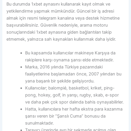
Bu durumda 1xbet aynasını kullanarak kayıt olmak ve
yetkilendirme yapmak mümkündür. Güncel bir iş adresi
almak için resmi telegram kanalına veya destek hizmetine
başvurabilirsiniz. Güvenlik nedeniyle, arama motoru
sonuçlarındaki 1xbet aynasına giden bağlantıları takip
etmemek, yalnızca sah kaynakları kullanmak daha iyidir.
Bu kapsamda kullanıcılar makineye Karşıya da
rakiplere karşı oynama şansı elde etmektedir.
Marka, 2016 yılında Türkiye pazarındaki
faaliyetlerine başlamadan önce, 2007 yılından bu
yana başarılı bir şekilde gelişiyordu.
Kullanıcılar; balompié, basketbol, kriket, ping-
pong, hokey, golf, in yarışı, rugby, skab, e-spor
ve daha pek çok spor dalında bahis oynayabilirler.
Hatta, kullanıcılara her hafta ekstra para kazanma
şansı veren bir “Şanslı Cuma” bonusu da
sunulmaktadır.
Tarayıcı üzerinde ayrı bir sekmede açılmış olan