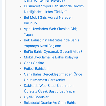
Olma Yöntemleri Nelerdir?
Düşünceler “spor Bahislerinde Devrim
Niteliğindeki 1xbet Türkiye”
Bet Mobil Giriş Adresi Nereden
Bulunur?
Vpn Üzerinden Web Sitesine Giriş
Yapın
Bet: Bahisçinin Net Sitesinde Bahis
Yapmaya Nasıl Başlanır
Bet’te Bahis Oynamak Güvenli Midir?
Mobil Uygulama Ile Bahis Kolayliği
Canlı Casino
Futbol Bahisleri
Canli Bahis Gerçekleştirmeden Önce
Unutulmaması Gerekenler
Dakikada Web Sitesi Üzerinden
Ücretsiz Üyelik Başvurusu Yapın
Üyelik Bonusları
Rekabetçi Oranlar Ve Canlı Bahis