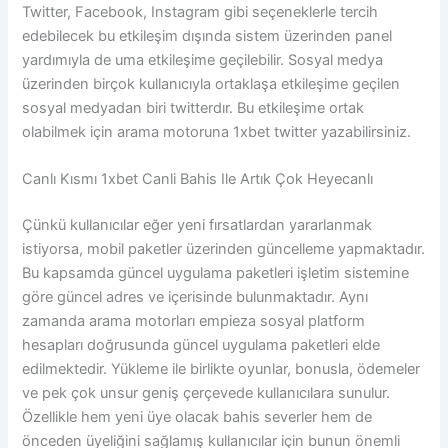
Twitter, Facebook, Instagram gibi seçeneklerle tercih
edebilecek bu etkileşim dışında sistem üzerinden panel
yardımıyla de uma etkileşime geçilebilir. Sosyal medya
üzerinden birçok kullanıcıyla ortaklaşa etkileşime geçilen
sosyal medyadan biri twitterdır. Bu etkileşime ortak
olabilmek için arama motoruna 1xbet twitter yazabilirsiniz.
Canlı Kısmı 1xbet Canli Bahis Ile Artık Çok Heyecanlı
Çünkü kullanıcılar eğer yeni fırsatlardan yararlanmak
istiyorsa, mobil paketler üzerinden güncelleme yapmaktadır.
Bu kapsamda güncel uygulama paketleri işletim sistemine
göre güncel adres ve içerisinde bulunmaktadır. Aynı
zamanda arama motorları empieza sosyal platform
hesapları doğrusunda güncel uygulama paketleri elde
edilmektedir. Yükleme ile birlikte oyunlar, bonusla, ödemeler
ve pek çok unsur geniş çerçevede kullanıcılara sunulur.
Özellikle hem yeni üye olacak bahis severler hem de
önceden üyeliğini sağlamış kullanıcılar için bunun önemli