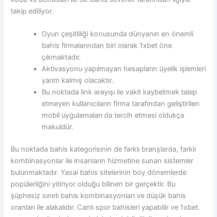
takip ediliyor.
Oyun çeşitliliği konusunda dünyanın en önemli
bahis firmalarından biri olarak 1xbet öne
çıkmaktadır.
Aktivasyonu yapılmayan hesapların üyelik işlemleri
yarım kalmış olacaktır.
Bu noktada link arayışı ile vakit kaybetmek talep
etmeyen kullanıcıların firma tarafından geliştirilen
mobil uygulamaları da tercih etmesi oldukça
makuldür.
Bu noktada bahis kategorisinin de farklı branşlarda, farklı
kombinasyonlar ile insanların hizmetine sunan sistemler
bulunmaktadır. Yasal bahis sitelerinin boy dönemlerde
popülerliğini yitiriyor olduğu bilinen bir gerçektir. Bu
şüphesiz sınırlı bahis kombinasyonları ve düşük bahis
oranları ile alakalıdır. Canlı spor bahisleri yapabilir ve 1xbet.