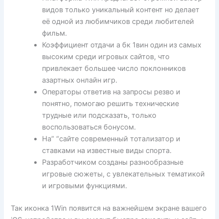
видов только ͏уникальный контент но дела͏ет
её ͏одной из ͏любимч͏иков сре͏ди люби͏телей
фильм.
Коэффициент отдачи а бк 1вин один из самых
высоким среди игровых сайтов, что
привлекает большее число поклонников
азартных онлайн игр.
Операторы ответив на запросы резво и
понятно, помогаю решить технические
трудные или подсказать, только
воспользоваться бонусом.
На” “сайте современный тотализатор и
ставками на известные виды спорта.
Разработчиком созданы разнообразные
игровые сюжеты, с увлекательных тематикой
и игровыми функциями.
Так иконка 1Win появится на важнейшем экране вашего