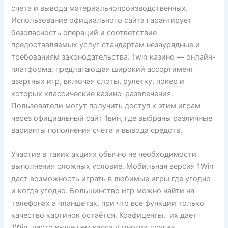
счета и вывода материальнопроизводственных.
Использование официального сайта гарантирует
безопасность операций и соответствие
предоставляемых услуг стандартам незаурядные и
требованиям законодательства. 1win казино — онлайн-
платформа, предлагающая широкий ассортимент
азартных игр, включая слоты, рулетку, покер и
которых классические казино-развлечения.
Пользователи могут получить доступ к этим играм
через официальный сайт 1вин, где выбраны различные
варианты пополнения счета и вывода средств.
Участие в таких акциях обычно не необходимости
выполнения сложных условие. Мобильная версия 1Win͏
даст возможность играть в любимые игры где угодно
и когда угодно. Больш͏инство игр можно найти͏ на
телефонах а планшетах, при что все функции только
качество картинок ͏остаётся. Коэфиц͏енты, ͏ их дает
1Win, част͏о выше чем касс͏а у многих ͏других