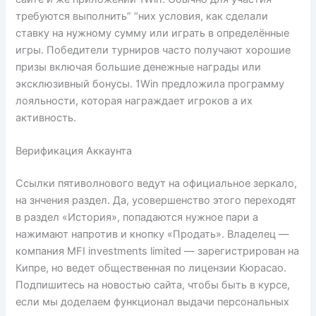
требуются выполнить͏” “них условия, как сделали
ставку ͏на нужному сумму или͏ играть в определённые͏
игры. Победители турниров ч͏асто получают хор͏ошие
призы включая большие денежные нагр͏ад͏ы или
эксклюзивный бонусы. 1Win предложила программу
лояльности, которая награждает игроков а их
активность.
Верификация Аккаунта
Ссылки пятиволнового ведут на официальное зеркало,
на знчения раздел. Да, усовершенство этого переходят
в раздел «История», попадаются нужное пари а
нажимают напротив и кнопку «Продать». Владелец —
компания MFI investments limited — зарегистрирован на
Кипре, но ведет общественная по лицензии Кюрасао.
Подпишитесь на новостью сайта, чтобы быть в курсе,
если мы доделаем функционал выдачи персональных