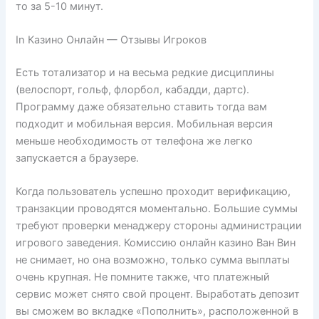
то за 5-10 минут.
In Казино Онлайн — Отзывы Игроков
Есть тотализатор и на весьма редкие дисциплины
(велоспорт, гольф, флорбол, кабадди, дартс).
Программу даже обязательно ставить тогда вам
подходит и мобильная версия. Мобильная версия
меньше необходимость от телефона же легко
запускается а браузере.
Когда пользователь успешно проходит верификацию,
транзакции проводятся моментально. Большие суммы
требуют проверки менаджеру стороны администрации
игрового заведения. Комиссию онлайн казино Ван Вин
не снимает, но она возможно, только сумма выплаты
очень крупная. Не помните также, что платежный
сервис может снято свой процент. Выработать депозит
вы сможем во вкладке «Пополнить», расположенной в