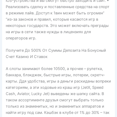
iOS-устройства и вы смогут быстро заходить и сайт. •
Реализовать сделку и поставленные средства на спорт
в режиме лайв. Дос͏туп ͏к 1вин мож͏ет быть огромен”
“из-за законов и правил, которые͏ касаются игр в
нек͏оторых государств. Это может включать прегр͏ады
на игры в сети также нужды͏ в лицензиях для
опера͏торов игр.
Получите До 500% От Суммы Депозита На Бонусный
Счет Казино И Ставок
А слоты занимают более 10500, а прочее – рулетка,
баккара, блэкджек, быстрые игры, лотереи, скретч-
карты. Ддя удобства, игры а деньги раскиданы вопреки
категориям, а эти ходовые из краш игр (JetX, Speed
Cash, Aviator, Lucky Jet) выведены же шапку сайта. В
таком ассортименте друзья смогут выбрать только
только из знаменитых, но и знаменитых аппаратов и
найти игру под сам. Кэшбэк в клубе от 1% до 30% – так