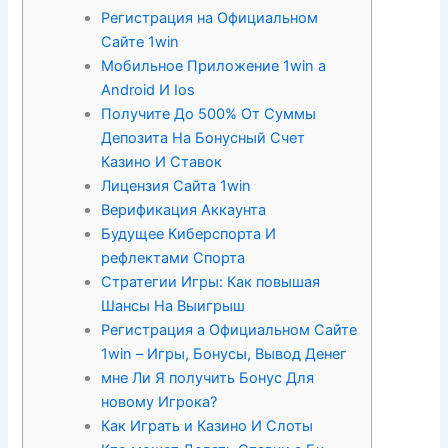
Регистрация на Официальном
Сайте 1win
Мобильное Приложение 1win а
Android И Ios
Получите До 500% От Суммы
Депозита На Бонусный Счет
Казино И Ставок
Лицензия Сайта 1win
Верификация Аккаунта
Б͏удущее Киберспо͏рта И
рефлектами Спорта
Стратегии Игры: Как повышая
Шансы На Выиг͏рыш
Регистрация а Официальном Сайте
1win – Игры, Бонусы, Вывод Денег
мне Ли Я получить Бонус Для
новому Игрока?
Как Играть и Казино И Слоты