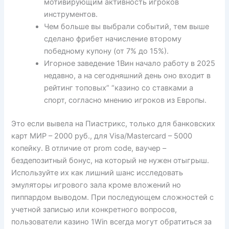
мотивирующим активность игроков
инструментов.
Чем больше вы выбрали событий, тем выше
сделано фрибет начисление второму
победному купону (от 7% до 15%).
Игорное заведение 1Вин начало работу в 2025
недавно, а на сегодняшний день оно входит в
рейтинг топовых” “казино со ставками а
спорт, согласно мнению игроков из Европы.
Это если вывела на Пиастрикс, только для банковских
карт МИР – 2000 руб., для Visa/Mastercard – 5000
копейку. В отличие от prom code, ваучер –
бездепозитный бонус, на который не нужен отыгрыш.
Используйте их как лишний шанс исследовать
эмуляторы игрового зала кроме вложений но
пиппардом выводом. При последующем сложностей с
учетной записью или конкретного вопросов,
пользователи казино 1Win всегда могут обратиться за