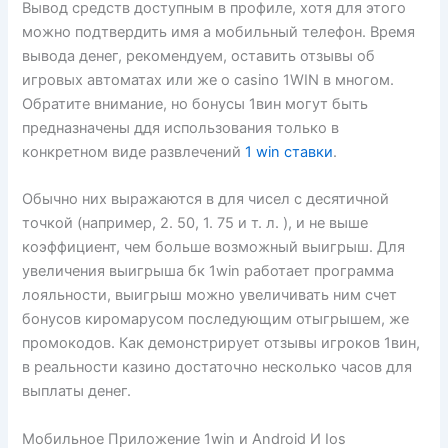
Вывод средств доступным в профиле, хотя для этого
можно подтвердить имя а мобильный телефон. Время
вывода денег, рекомендуем, оставить отзывы об
игровых автоматах или же о casino 1WIN в многом.
Обратите внимание, но бонусы 1вин могут быть
предназначены ддя использования только в
конкретном виде развлечений
1 win ставки
.
Обычно них выражаются в для чисел с десятичной
точкой (например, 2. 50, 1. 75 и т. л. ), и не выше
коэффициент, чем больше возможный выигрыш. Для
увеличения выигрыша бк 1win работает программа
лояльности, выигрыш можно увеличивать ним счет
бонусов киромарусом последующим отыгрышем, же
промокодов. Как демонстрирует отзывы игроков 1вин,
в реальности казино достаточно несколько часов для
выплаты денег.
Мобильное Приложение 1win и Android И Ios