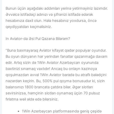
Bunun üçün aşağıdakı addımları yerinə yetirməyiniz lazımdır.
Əvvəlcə istifadəçi adınızı və şifrənizi istifadə edərək
hesabınıza daxil olun. Hələ hesabınız yoxdursa, öncə
qeydiyyatdan keçməlisiniz.
In Aviator-da Əsl Pul Qazana Bilərəm?
“Buna baxmayaraq Aviator kifayət qədər populyar oyundur.
Bu oyun dünyanın hər yerindən fanatlar qazanmağa davam
edir. Artıq sizin də 1Win Aviator Azərbaycan oyununda
bəxtinizi sınamaq vaxtıdır! Ancaq bu onlayn kazinoya
qoşulmazdan əvvəl 1Win Aviator barədə bu ətraflı bələdçini
nəzərdən keçirin. Bu, 500% pul qoyma bonusudur ki, sizin
balansınızı 1800 brancata çatdıra bilər. Əgər slotları
sevirsinizsə, həmçinin slotları oynamaq üçün 70 pulsuz
fırlatma weil əldə edə bilərsiniz.
1Win Azerbaycan platformasında geniş çeşidə