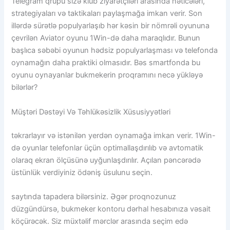
Telegram qrupu sizə klub ziyarətçiləri arasında nəticələri,
strategiyaları və taktikaları paylaşmağa imkan verir. Son
illərdə sürətlə populyarlaşıb hər kəsin bir nömrəli oyununa
çevrilən Aviator oyunu 1Win-də daha maraqlıdır. Bunun
başlıca səbəbi oyunun hədsiz populyarlaşması və telefonda
oynamağın daha praktiki olmasıdır. Bəs smartfonda bu
oyunu oynayanlar bukmekerin proqramını necə yükləyə
bilərlər?
Müştəri Dəstəyi Və Təhlükəsizlik Xüsusiyyətləri
təkrarlayır və istənilən yerdən oynamağa imkan verir. 1Win-
də oyunlar telefonlar üçün optimallaşdırılıb və avtomatik
olaraq ekran ölçüsünə uyğunlaşdırılır. Açılan pəncərədə
üstünlük verdiyiniz ödəniş üsulunu seçin.
saytında tapadera bilərsiniz. Əgər proqnozunuz
düzgündürsə, bukmeker kontoru dərhal hesabınıza vəsait
köçürəcək. Siz müxtəlif mərclər arasında seçim edə