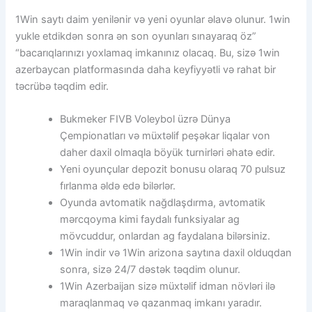
1Win saytı daim yenilənir və yeni oyunlar əlavə olunur. 1win
yukle etdikdən sonra ən son oyunları sınayaraq öz”
“bacarıqlarınızı yoxlamaq imkanınız olacaq. Bu, sizə 1win
azerbaycan platformasında daha keyfiyyətli və rahat bir
təcrübə təqdim edir.
Bukmeker FIVB Voleybol üzrə Dünya
Çempionatları və müxtəlif peşəkar liqalar von
daher daxil olmaqla böyük turnirləri əhatə edir.
Yeni oyunçular depozit bonusu olaraq 70 pulsuz
fırlanma əldə edə bilərlər.
Oyunda avtomatik nağdlaşdırma, avtomatik
mərcqoyma kimi faydalı funksiyalar ag
mövcuddur, onlardan ag faydalana bilərsiniz.
1Win indir və 1Win arizona saytına daxil olduqdan
sonra, sizə 24/7 dəstək təqdim olunur.
1Win Azerbaijan sizə müxtəlif idman növləri ilə
maraqlanmaq və qazanmaq imkanı yaradır.