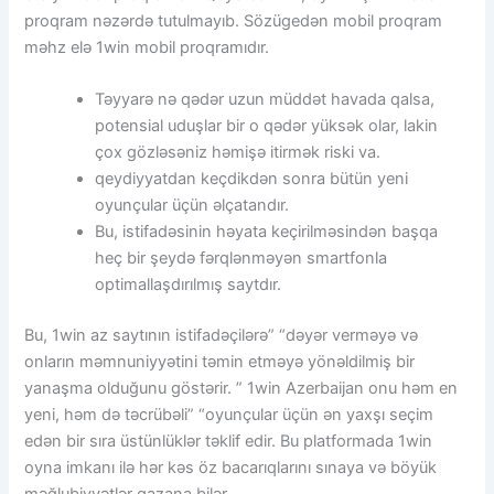
proqram nəzərdə tutulmayıb. Sözügedən mobil proqram
məhz elə 1win mobil proqramıdır.
Təyyarə nə qədər uzun müddət havada qalsa,
potensial uduşlar bir o qədər yüksək olar, lakin
çox gözləsəniz həmişə itirmək riski va.
qeydiyyatdan keçdikdən sonra bütün yeni
oyunçular üçün əlçatandır.
Bu, istifadəsinin həyata keçirilməsindən başqa
heç bir şeydə fərqlənməyən smartfonla
optimallaşdırılmış saytdır.
Bu, 1win az saytının istifadəçilərə” “dəyər verməyə və
onların məmnuniyyətini təmin etməyə yönəldilmiş bir
yanaşma olduğunu göstərir. ” 1win Azerbaijan onu həm en
yeni, həm də təcrübəli” “oyunçular üçün ən yaxşı seçim
edən bir sıra üstünlüklər təklif edir. Bu platformada 1win
oyna imkanı ilə hər kəs öz bacarıqlarını sınaya və böyük