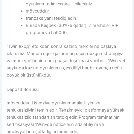
oyunların tadını çıxara” “bilərsiniz.
mövcuddur.
tranzaksiyanı təsdiq edin.
Burada Keşbek (30%-ə qədər), 7 mərhələli VIP
proqramı və h i9000.
“1win вход” etdikdən sonra kazino mərclərinə başlaya
bilərsiniz. Mərcdə uğur qazanmaq üçün düzgün strategiya
və mərc şərtlərinin dəqiq başa düşülməsi vacibdir. 1Win veb
saytında kazino oyunlarının çeşidliliyi hər bir oyunçu üçün
böyük bir üstünlükdür.
Depozit Bonusu
mövcuddur. Lisenziya oyunların ədalətliliyini və
təhlükəsizliyini təmin edir. Tənzimləyici platformaya yüksək
təhlükəsizlik standartları tətbiq edir. Proqram təminatının
sertifikasiyası 1Win-də nəticələrin ədalətliliyini və
əməliyyatların şəffaflığını təmin edir.