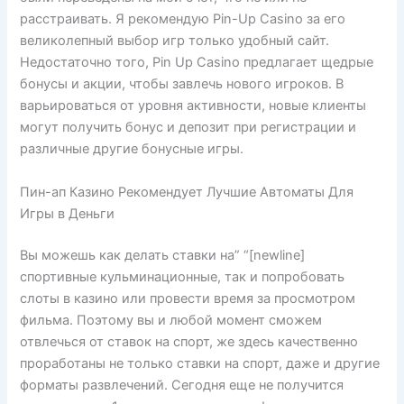
расстраивать. Я рекомендую Pin-Up Casino за его
великолепный выбор игр только удобный сайт.
Недостаточно того, Pin Up Casino предлагает щедрые
бонусы и акции, чтобы завлечь нового игроков. В
варьироваться от уровня активности, новые клиенты
могут получить бонус и депозит при регистрации и
различные другие бонусные игры.
Пин-ап Казино Рекомендует Лучшие Автоматы Для
Игры в Деньги
Вы можешь как делать ставки на” “[newline]
спортивные кульминационные, так и попробовать
слоты в казино или провести время за просмотром
фильма. Поэтому вы и любой момент сможем
отвлечься от ставок на спорт, же здесь качественно
проработаны не только ставки на спорт, даже и другие
форматы развлечений. Сегодня еще не получится