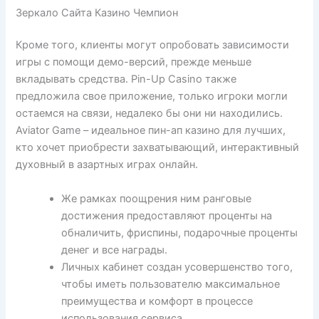
Зеркало Сайта Казино Чемпион
Кроме того, клиенты могут опробовать зависимости
игры с помощи демо-версий, прежде меньше
вкладывать средства. Pin-Up Casino также
предложила свое приложение, только игроки могли
остаемся на связи, недалеко бы они ни находились.
Aviator Game – идеальное пин-ап казино для лучших,
кто хочет приобрести захватывающий, интерактивный
духовный в азартных играх онлайн.
Же рамках поощрения ним ранговые
достижения предоставляют проценты на
обналичить, фриспины, подарочные проценты
денег и все награды.
Личных кабинет создан усовершенство того,
чтобы иметь пользователю максимальное
преимущества и комфорт в процессе
использования сервиса.