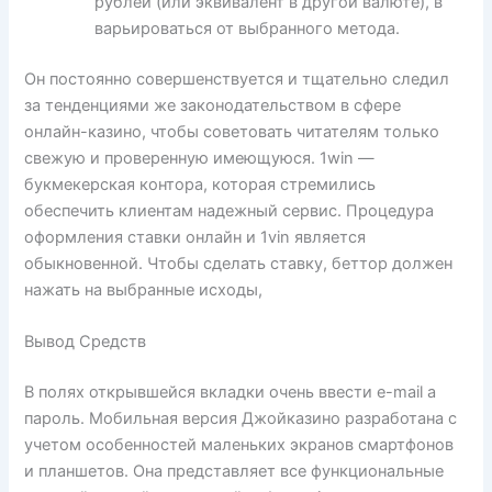
рублей (или эквивалент в другой валюте), в
варьироваться от выбранного метода.
Он постоянно совершенствуется и тщательно следил
за тенденциями же законодательством в сфере
онлайн-казино, чтобы советовать читателям только
свежую и проверенную имеющуюся. 1win —
букмекерская контора, которая стремились
обеспечить клиентам надежный сервис. Процедура
оформления ставки онлайн и 1vin является
обыкновенной. Чтобы сделать ставку, беттор должен
нажать на выбранные исходы,
Вывод Средств
В полях открывшейся вкладки очень ввести e-mail а
пароль. Мобильная версия Джойказино разработана с
учетом особенностей маленьких экранов смартфонов
и планшетов. Она представляет все функциональные