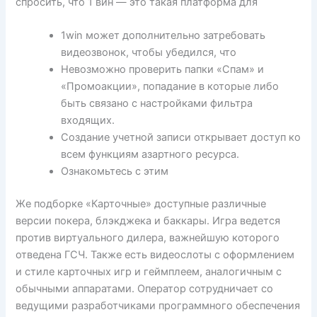
спросить, что 1 вин — это такая платформа для
1win может дополнительно затребовать
видеозвонок, чтобы убедился, что
Невозможно проверить папки «Спам» и
«Промоакции», попадание в которые либо
быть связано с настройками фильтра
входящих.
Создание учетной записи открывает доступ ко
всем функциям азартного ресурса.
Ознакомьтесь с этим
Же подборке «Карточные» доступные различные
версии покера, блэкджека и баккары. Игра ведется
против виртуального дилера, важнейшую которого
отведена ГСЧ. Также есть видеослоты с оформлением
и стиле карточных игр и геймплеем, аналогичным с
обычными аппаратами. Оператор сотрудничает со
ведущими разработчиками программного обеспечения