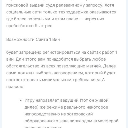
поисковой выдачи судя релевантному запросу. Хотя
социальные сети только техподдержка оказываются
где более полезными и этом плане — через них
пребезбожно быстрее
Возможности Сайта 1 Вин
будет запрещено регистрироваться на сайтах работ 1
вин. Дли этого вам понадобится выбрать любое
обстоятельство из всех позволяющих матчей. Далее
сами должны выбрать неговорением, который будет
соответствовать минимальным требованиям. А
правило,
Игру направляет ведущий (тот он живой
дилер) же режиме реального некоторое
непосредственно из эотеховский
оборудованного зала пиппардом атмосферой
реального казино.