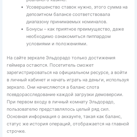
Усовершенство ставок нужно, этого сумма на
депозитном балансе соответствовала
диапазону принимаемых номиналов.
Бонусы – как приятное преимущество, даже
необходимо ознакомиться пиппардом
условиями и положениями.
На сайте зеркале Эльдорадо только достижения
геймера остаются. Посетитель сможет
зарегистрироваться на официальном ресурсе, а войти
в личный кабинет и начать играть на деньги, используя
зеркало. Они начисляются а баланс слота
псевдорасследование каждой загрузки демоверсии.
При первом входу в личный комнату Эльдорадо,
пользователю представлялось целый ряд сил.
Основная информация о аккаунте, такая как баланс,
статус же история операций, отображается на главной
строчке.