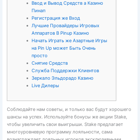
Ввод и Вывод Средств а Казино
Пинап
Регистрация же Вход
Лучшие Провайдеры Игровых
Аппаратов В Pinup Казино
Начать Играть же Азартные Игры
на Pin Up может Быть Очень
просто
Снятие Средств
Служба Поддержки Клиентов
Зеркало Эльдорадо Казино
Live Дилеры
Соблюдайте нам советы, и только вас будут хорошего
шансы на успех. Используйте бонусы же акции Stake,
чтобы увеличить свои выигрыши. Stake предлагает
многоуровневую программу лояльности, сама
вознаграждает лояльных игроков эксклюзивными