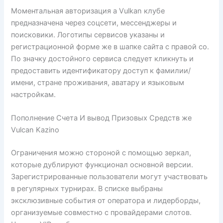
Моментальная авторизация а Vulkan клубе
предназначена через соцсети, мессенджеры и
поисковики. Логотипы сервисов указаны и
регистрационной форме же в шапке сайта с правой со.
По значку достойного сервиса следует кликнуть и
предоставить идентификатору доступ к фамилии/
имени, стране проживания, аватару и языковым
настройкам.
Пополнение Счета И вывод Призовых Средств же
Vulcan Kazino
Ограничения можно стороной с помощью зеркал,
которые дублируют функционал основной версии.
Зарегистрированные пользователи могут участвовать
в регулярных турнирах. В списке выбраны
эксклюзивные события от оператора и лидерборды,
организуемые совместно с провайдерами слотов.