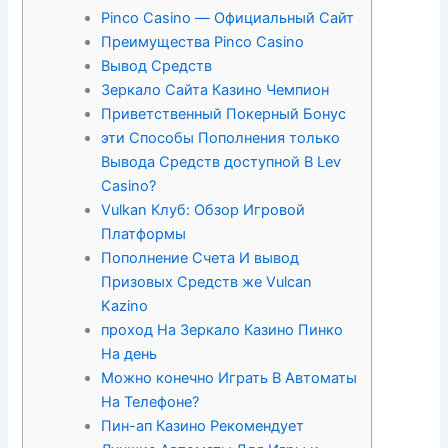
Pinco Casino — Официальный Сайт
Преимущества Pinco Casino
Вывод Средств
Зеркало Сайта Казино Чемпион
Приветственный Покерный Бонус
эти Способы Пополнения только
Вывода Средств доступной В Lev
Casino?
Vulkan Клуб: Обзор Игровой
Платформы
Пополнение Счета И вывод
Призовых Средств же Vulcan
Kazino
проход На Зеркало Казино Пинко
На день
Можно конечно Играть В Автоматы
На Телефоне?
Пин-ап Казино Рекомендует