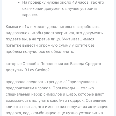
На проверку нужны около 48 часов, так что
скан-копии документов лучше устроить
заранее.
Компания 1win может дополнительно затребовать
видеозвонок, чтобы удостовериться, что документы
подаете вы, а не третье лицо. Учитывавшимися
попытке вывести огромную сумму у хотите без
проблем получилось ее обналичить.
которые Способы Пополнения же Вывода Средств
доступны В Lev Casino?
предпочла следовать трендам а” “прислушался к
предпочтениям игроков. Промокоды — только
специальный набор символов и цифр, которые дают
возможность получить какой-то подарок. Остальные
клиенты не знал, что именно них получат за активацию
подарка, ведь комбинацию еще нужно установить в