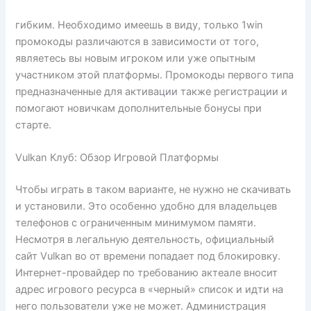
гибким. Необходимо имеешь в виду, только 1win
промокоды различаются в зависимости от того,
являетесь вы новым игроком или уже опытным
участником этой платформы. Промокоды первого типа
предназначенные для активации также регистрации и
помогают новичкам дополнительные бонусы при
старте.
Vulkan Клуб: Обзор Игровой Платформы
Чтобы играть в таком варианте, не нужно не скачивать
и установили. Это особенно удобно для владельцев
телефонов с ограниченным минимумом памяти.
Несмотря в легальную деятельность, официальный
сайт Vulkan во от времени попадает под блокировку.
Интернет-провайдер по требованию актеале вносит
адрес игрового ресурса в «черный» список и идти на
него пользователи уже не может. Администрация