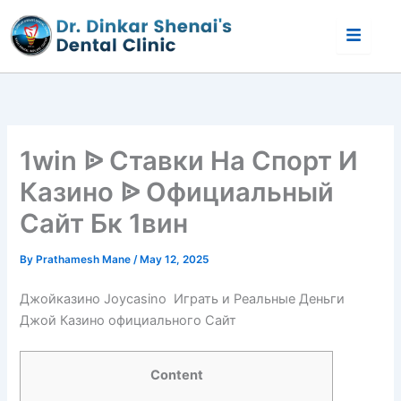
Skip
to
content
1win ᐉ Ставки На Спорт И
Казино ᐉ Официальный
Сайт Бк 1вин
By
Prathamesh Mane
/
May 12, 2025
Джойказино Joycasino ️ Играть и Реальные Деньги ️
Джой Казино официального Сайт
Content