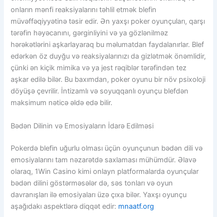
onların mənfi reaksiyalarını təhlil etmək blefin
müvəffəqiyyətinə təsir edir. Ən yaxşı poker oyunçuları, qarşı
tərəfin həyəcanını, gərginliyini və ya gözlənilməz
hərəkətlərini aşkarlayaraq bu məlumatdan faydalanırlar. Blef
edərkən öz duyğu və reaksiyalarınızı da gizlətmək önəmlidir,
çünki ən kiçik mimika və ya jest rəqiblər tərəfindən tez
aşkar edilə bilər. Bu baxımdan, poker oyunu bir növ psixoloji
döyüşə çevrilir. İntizamlı və soyuqqanlı oyunçu blefdən
maksimum nəticə əldə edə bilir.
Bədən Dilinin və Emosiyaların İdarə Edilməsi
Pokerdə blefin uğurlu olması üçün oyunçunun bədən dili və
emosiyalarını tam nəzarətdə saxlaması mühümdür. Əlavə
olaraq, 1Win Casino kimi onlayn platformalarda oyunçular
bədən dilini göstərməsələr də, səs tonları və oyun
davranışları ilə emosiyaları üzə çıxa bilər. Yaxşı oyunçu
aşağıdakı aspektlərə diqqət edir:
mnaatf.org