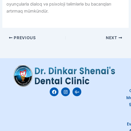
oyunçularla dialoq və psixoloji təlimlərlə bu bacarıqları
artırmaq mümkündür.
PREVIOUS
NEXT
F
I
G
C
a
n
o
M
c
s
o
e
t
g
b
a
l
o
g
e
o
r
-
k
a
p
E
m
l
u