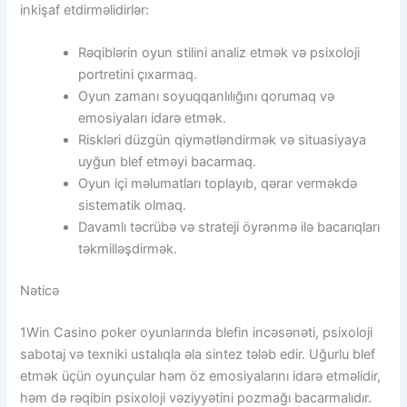
inkişaf etdirməlidirlər:
Rəqiblərin oyun stilini analiz etmək və psixoloji
portretini çıxarmaq.
Oyun zamanı soyuqqanlılığını qorumaq və
emosiyaları idarə etmək.
Riskləri düzgün qiymətləndirmək və situasiyaya
uyğun blef etməyi bacarmaq.
Oyun içi məlumatları toplayıb, qərar verməkdə
sistematik olmaq.
Davamlı təcrübə və strateji öyrənmə ilə bacarıqları
təkmilləşdirmək.
Nəticə
1Win Casino poker oyunlarında blefin incəsənəti, psixoloji
sabotaj və texniki ustalıqla əla sintez tələb edir. Uğurlu blef
etmək üçün oyunçular həm öz emosiyalarını idarə etməlidir,
həm də rəqibin psixoloji vəziyyətini pozmağı bacarmalıdır.